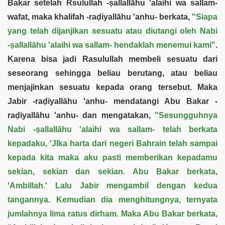
Bakar setelah Rsulullah -ṣallallāhu 'alaihi wa sallam-
wafat, maka khalifah -raḍiyallāhu 'anhu- berkata,
"Siapa
yang telah dijanjikan sesuatu atau diutangi oleh Nabi
-ṣallallāhu 'alaihi wa sallam- hendaklah menemui kami"
.
Karena bisa jadi Rasulullah membeli sesuatu dari
seseorang sehingga beliau berutang, atau beliau
menjajinkan sesuatu kepada orang tersebut. Maka
Jabir -raḍiyallāhu 'anhu- mendatangi Abu Bakar -
raḍiyallāhu 'anhu- dan mengatakan,
"Sesungguhnya
Nabi -ṣallallāhu 'alaihi wa sallam- telah berkata
kepadaku, 'JIka harta dari negeri Bahrain telah sampai
kepada kita maka aku pasti memberikan kepadamu
sekian, sekian dan sekian. Abu Bakar berkata,
'Ambillah.' Lalu Jabir mengambil dengan kedua
tangannya. Kemudian dia menghitungnya, ternyata
jumlahnya lima ratus dirham. Maka Abu Bakar berkata,