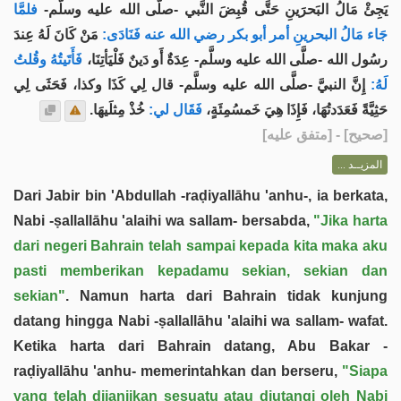
يَجِئْ مَالُ البَحرَينِ حَتَّى قُبِضَ النَّبي -صلَّى الله عليه وسلَّم-
فلمَّا
جَاء مَالُ البحرينِ أمر أبو بكر رضي الله عنه فَنَادَى:
مَنْ كَانَ لَهُ عِندَ
رسُول الله -صلَّى الله عليه وسلَّم- عِدَةٌ أَو دَينٌ فَلْيَأتِنَا،
فَأَتَيتُهُ وقُلتُ
لَهُ:
إِنَّ النبيَّ -صلَّى الله عليه وسلَّم- قال لِي كَذَا وكذا، فَحَثَى لِي
حَثِيَّةً فَعَدَدتُهَا، فَإِذَا هِيَ خَمسُمِئَةٍ،
فَقَال لي:
خُذْ مِثلَيهَا.
] - [متفق عليه]
صحيح
[
المزيــد ...
Dari Jabir bin 'Abdullah -raḍiyallāhu 'anhu-, ia berkata,
Nabi -ṣallallāhu 'alaihi wa sallam- bersabda,
"Jika harta
dari negeri Bahrain telah sampai kepada kita maka aku
pasti memberikan kepadamu sekian, sekian dan
sekian"
. Namun harta dari Bahrain tidak kunjung
datang hingga Nabi -ṣallallāhu 'alaihi wa sallam- wafat.
Ketika harta dari Bahrain datang, Abu Bakar -
raḍiyallāhu 'anhu- memerintahkan dan berseru,
"Siapa
yang telah dijanjikan sesuatu atau diutangi oleh Nabi