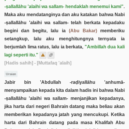
-ṣallallāhu 'alaihi wa sallam- hendaklah menemui kami"
.
Maka aku mendatanginya dan aku katakan bahwa Nabi
-ṣallallāhu 'alaihi wa sallam- telah berkata kepadaku
begini dan begitu, lalu ia
(Abu Bakar)
memberiku
setangkup, lalu aku menghitungnya ternyata ia
berjumlah lima ratus, lalu ia berkata,
"Ambillah dua kali
lagi seperti itu."
[Hadis sahih]
- [Muttafaq 'alaih]
Uraian
Jabir bin 'Abdullah -raḍiyallāhu 'anhumā-
menyampaikan kepada kita dalam hadis ini bahwa Nabi
-ṣallallāhu 'alaihi wa sallam- menjanjikan kepadanya,
jika harta dari negeri Bahrain datang maka beliau akan
memberikan kepadanya jatah yang mencukupi. Ketika
harta dari Bahrain datang pada masa Khalifah Abu