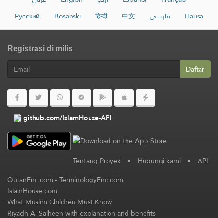
Русский
Bosanski
हिन्दी
中文
فارسی
Hausa
Registrasi di milis
Daftar
github.com/IslamHouse-API
Tentang Proyek
•
Hubungi kami
•
API
QuranEnc.com
-
TerminologyEnc.com
IslamHouse.com
What Muslim Children Must Know
Riyadh Al-Salheen with explanation and benefits