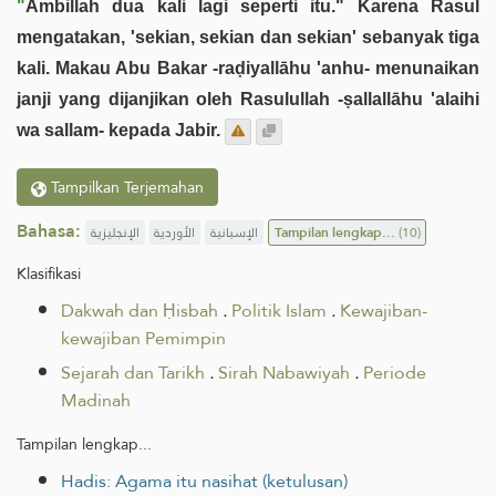
"
Ambillah dua kali lagi seperti itu." Karena Rasul
mengatakan, 'sekian, sekian dan sekian' sebanyak tiga
kali. Makau Abu Bakar -raḍiyallāhu 'anhu- menunaikan
janji yang dijanjikan oleh Rasulullah -ṣallallāhu 'alaihi
wa sallam- kepada Jabir.
Tampilkan Terjemahan
Bahasa:
الإنجليزية
الأوردية
الإسبانية
Tampilan lengkap...
(10)
Klasifikasi
Dakwah dan Ḥisbah
.
Politik Islam
.
Kewajiban-
kewajiban Pemimpin
Sejarah dan Tarikh
.
Sirah Nabawiyah
.
Periode
Madinah
Tampilan lengkap...
Hadis: Agama itu nasihat (ketulusan)