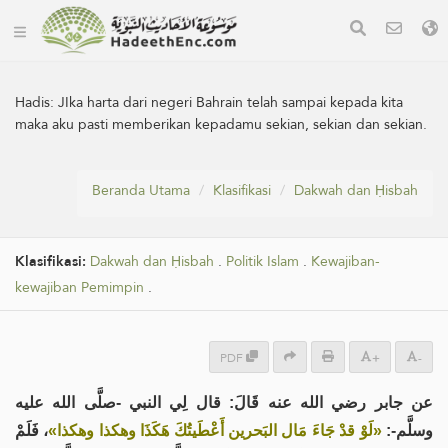
Hadis:
JIka harta dari negeri Bahrain telah sampai kepada kita
maka aku pasti memberikan kepadamu sekian, sekian dan sekian.
Beranda Utama
Klasifikasi
Dakwah dan Ḥisbah
Klasifikasi:
Dakwah dan Ḥisbah
.
Politik Islam
.
Kewajiban-
kewajiban Pemimpin
.
PDF
+
-
عن جابر رضي الله عنه قَالَ: قال لِي النبي -صلَّى الله عليه
وسلَّم-:
«لَوْ قدْ جَاءَ مَال البَحرين أَعْطَيتُكَ هَكَذَا وهكذا وهكذا»
، فَلَمْ