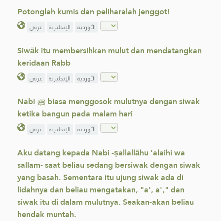
Potonglah kumis dan peliharalah jenggot!
الأوردية
الإنجليزية
عربي
Siwāk itu membersihkan mulut dan mendatangkan
keridaan Rabb
الأوردية
الإنجليزية
عربي
Nabi ﷺ biasa menggosok mulutnya dengan siwak
ketika bangun pada malam hari
الأوردية
الإنجليزية
عربي
Aku datang kepada Nabi -ṣallallāhu 'alaihi wa
sallam- saat beliau sedang bersiwak dengan siwak
yang basah. Sementara itu ujung siwak ada di
lidahnya dan beliau mengatakan, "a', a'," dan
siwak itu di dalam mulutnya. Seakan-akan beliau
hendak muntah.