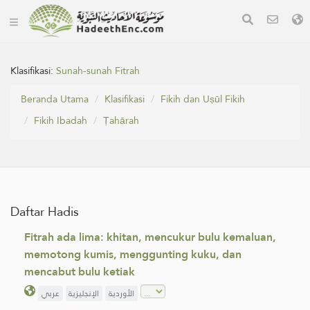
Klasifikasi:
Sunah-sunah Fitrah
Beranda Utama
Klasifikasi
Fikih dan Uṣūl Fikih
Fikih Ibadah
Ṭahārah
Daftar Hadis
Fitrah ada lima: khitan, mencukur bulu kemaluan,
memotong kumis, menggunting kuku, dan
mencabut bulu ketiak
الأوردية
الإنجليزية
عربي