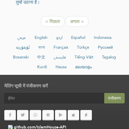
तुम्हें उठाना है।
< पिछला
अगला >
عربي
English
اردو
Español
Indonesia
ئۇيغۇرچە
বাংলা
Français
Türkçe
Русский
Bosanski
中文
فارسی
Tiếng Việt
Tagalog
Kurdî
Hausa
മലയാളം
मेलिंग सूची में पंजीकरण करें
पंजीकरण
github.com/IslamHouse-API