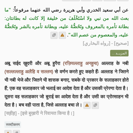
عن أبي سعيد الخدري وأبي هريرة رضي الله عنهما مرفوعاً:
"ما
بعث الله من نبي ولا اسْتَخْلَفَ من خليفة إلا كانت له بطانتان:
بطانة تأمره بالمعروف وتَحُضُّهُ عليه، وبطانة تأمره بالشر وتَحُضُّهُ
.
عليه، والمعصوم من عصم الله"
] - [رواه البخاري]
صحيح
[
المزيــد ...
अबू सईद ख़ुदरी और अबू हुरैरा
(रज़ियल्लाहु अनहुमा)
अल्लाह के नबी
(सल्लल्लाहु अलैहि व सल्लम)
से वर्णन करते हुए कहते हैंः अल्लाह ने जितने
भी नबी भेजे और जितने भी शासक बनाए, सबके दो प्रकार के सलाहकार होते
हैं; एक वह सलाहकार जो भलाई का आदेश देता है और उसकी प्रेरणा देता है।
दूसरा वह सलाहकार जो बुराई का आदेश देता है और उसी का प्रोत्साहन भी
देता है। बच वही पाता है, जिसे अल्लाह बचा ले।
[सह़ीह़]
- [इसे बुख़ारी ने रिवायत किया है।]
स्पष्टीकरण