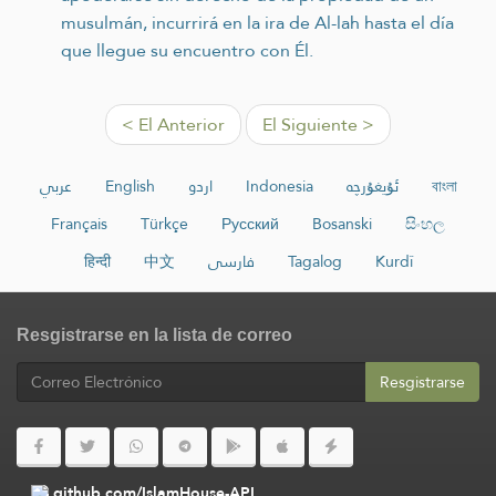
musulmán, incurrirá en la ira de Al-lah hasta el día
que llegue su encuentro con Él.
< El Anterior
El Siguiente >
عربي
English
اردو
Indonesia
ئۇيغۇرچە
বাংলা
Français
Türkçe
Русский
Bosanski
සිංහල
हिन्दी
中文
فارسی
Tagalog
Kurdî
Resgistrarse en la lista de correo
Resgistrarse
github.com/IslamHouse-API