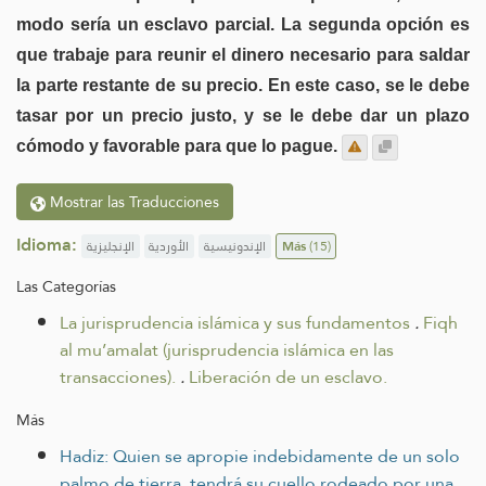
modo sería un esclavo parcial. La segunda opción es
que trabaje para reunir el dinero necesario para saldar
la parte restante de su precio. En este caso, se le debe
tasar por un precio justo, y se le debe dar un plazo
cómodo y favorable para que lo pague.
Mostrar las Traducciones
Idioma:
الإنجليزية
الأوردية
الإندونيسية
Más
(15)
Las Categorías
La jurisprudencia islámica y sus fundamentos
.
Fiqh
al mu’amalat (jurisprudencia islámica en las
transacciones).
.
Liberación de un esclavo.
Más
Hadiz: Quien se apropie indebidamente de un solo
palmo de tierra, tendrá su cuello rodeado por una