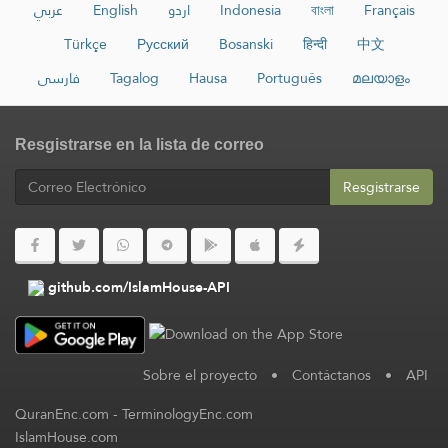
عربي
English
اردو
Indonesia
বাংলা
Français
Türkçe
Русский
Bosanski
हिन्दी
中文
فارسی
Tagalog
Hausa
Português
മലയാളം
Resgistrarse en la lista de correo
Resgistrarse
github.com/IslamHouse-API
Sobre el proyecto
•
Contáctanos
•
API
QuranEnc.com
-
TerminologyEnc.com
IslamHouse.com