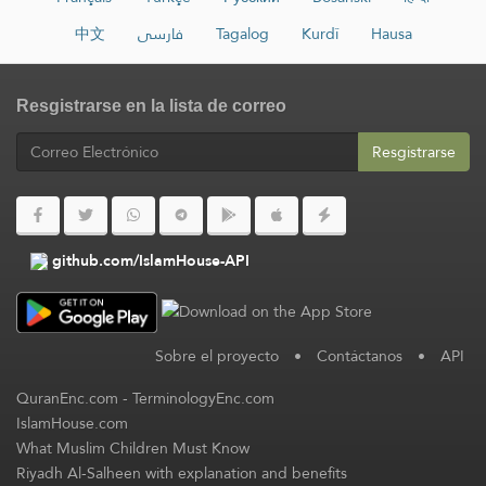
中文
فارسی
Tagalog
Kurdî
Hausa
Resgistrarse en la lista de correo
Resgistrarse
github.com/IslamHouse-API
Sobre el proyecto
•
Contáctanos
•
API
QuranEnc.com
-
TerminologyEnc.com
IslamHouse.com
What Muslim Children Must Know
Riyadh Al-Salheen with explanation and benefits