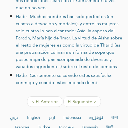
Sus bendiciones sean con él. Ciertamente tu ves
que no no veo.
Hadiz: Muchos hombres han sido perfectos (en
cuanto a devoción y modales), y entre las mujeres
solo cuatro lo han alcanzado: Asia, la esposa del
Faraón, María hija de 'Imar. La virtud de Aisha sobre
el resto de mujeres es como la virtud de Tharid (es
una preparación culinaria en forma de sopa que
posee miga de pan acompañada de diversos y
variados ingredientes) sobre el resto de comidas.
Hadiz: Ciertamente se cuando estés satisfecha
conmigo y cuando estés enojada de mí.
< El Anterior
El Siguiente >
عربي
English
اردو
Indonesia
ئۇيغۇرچە
বাংলা
Français
Türkçe
Русский
Bosanski
हिन्दी