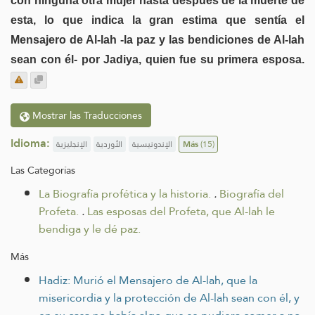
con ninguna otra mujer hasta después de la muerte de
esta, lo que indica la gran estima que sentía el
Mensajero de Al-lah -la paz y las bendiciones de Al-lah
sean con él- por Jadiya, quien fue su primera esposa.
Mostrar las Traducciones
Idioma:
الإنجليزية
الأوردية
الإندونيسية
Más
(15)
Las Categorías
La Biografía profética y la historia.
.
Biografía del
Profeta.
.
Las esposas del Profeta, que Al-lah le
bendiga y le dé paz.
Más
Hadiz: Murió el Mensajero de Al-lah, que la
misericordia y la protección de Al-lah sean con él, y