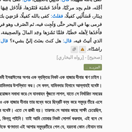
أجَّله، فلم يجِد مركَبًا، فأَخَذَ خَشَبَة فَنَقَرَها، فَأَدْخَل فِيه،
دِينَار، فَسَأَلَنِي كفيلًا،
فقلتُ:
كفى بالله كفيلًا، فَرَضِيَ بك،
فرمى بها في البحر حتَّى وَلَجِت فيه، ثم انْصَرف وهو في ،
فأَخَذَها لِأهله حَطَبًا، فلمَّا نَشَرَها وجَد المالَ والصح،
الذي أتيتُ فيه،
قال:
هل كنتَ بعثتَ إليَّ بشيء؟
قال:
راشدًا».
] - [رواه البخاري]
صحيح
[
المزيــد ...
ন, যে বনী ইসরাঈলের অপর এক ব্যক্তির নিকট এক হাজার দীনার ঋণ চাইল।
মিনদার উপস্থিত কর। সে বলল, যামিনদার হিসাবে আল্লাহই যথেষ্ট।
য়োজন সমাধা করে সে যানবাহন খুঁজতে লাগল, যাতে সে নির্ধারিত সময়ের
ক হাজার দীনার তার মধ্যে ভরে ছিদ্রটি বন্ধ করে সমুদ্র তীরে এসে
 যথেষ্ট। এতে সে রাজী হয়। তারপর সে আমার কাছে সাক্ষী চেয়েছিল,
ছি, কিন্তু পাইনি। তাই আমি তোমার নিকট সোপর্দ করলাম, এই বলে সে
 ওদিকে ঋণদাতা এই আশায় সমুদ্রতীরে গেল যে, হয়তবা কোন নৌযান তার