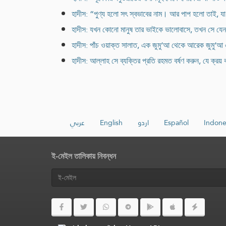
হাদীস: “পুণ্য হলো সৎ স্বভাবের নাম। আর পাপ হলো তাই, যা ত
হাদীস: যখন কোনো মানুষ তার ভাইকে ভালোবাসে, তখন সে যে
হাদীস: পাঁচ ওয়াক্ত সালাত, এক জুমু‘আ থেকে আরেক জুমু‘আ 
হাদীস: আল্লাহ সে ব্যক্তির প্রতি রহমত বর্ষণ করুন, যে ক্
عربي
English
اردو
Español
Indone
ই-মেইল তালিকায় নিবন্ধন