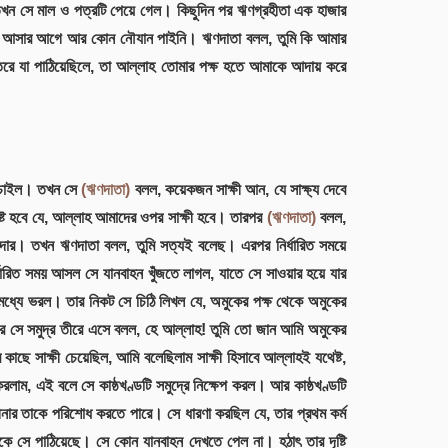
ল, তখন সে মাল ও পত্রটি পেয়ে গেল। কিছুদিন পর ঋণগ্রহীতা এক হাজার
ি এই আসার আগে আর কোন নৌযান পাইনি। ঋণদাতা বলল, তুমি কি আমার
ে যা পাঠিয়েছিলে, তা আল্লাহ তোমার পক্ষ হতে আমাকে আদায় করে
ণ চাইল। তখন সে
(ঋণদাতা)
বলল, কয়েকজন সাক্ষী আন, যে সাক্ষ্য দেবে
ষ্ট হবে যে, আল্লাহ আমাদের ওপর সাক্ষী হবে। তারপর
(ঋণদাতা)
বলল,
মাদার। তখন ঋণদাতা বলল, তুমি সত্যই বলেছ। এরপর নির্ধারিত সময়ে
ধারিত সময় আসল সে যানবাহন খুঁজতে লাগল, যাতে সে সাওয়ার হয়ে যার
ধ্যে ভরল। তার নিকট সে চিঠি লিখল যে, অমুকের পক্ষ থেকে অমুকের
সে সমুদ্র তীরে এসে বলল, হে আল্লাহ! তুমি তো জান আমি অমুকের
ে সাক্ষী চেয়েছিল, আমি বলেছিলাম সাক্ষী হিসাবে আল্লাহই যথেষ্ট,
রলাম, এই বলে সে কাষ্ঠখণ্ডটি সমুদ্রে নিক্ষেপ করল। আর কাষ্ঠখণ্ডটি
ার তাকে পরিশোধ করতে পারে। সে ধারণা করছিল যে, তার প্রথম কর্ম
ে সে পাঠিয়েছে। সে কোন যানবাহন দেখতে পেল না। হঠাৎ তার দৃষ্টি