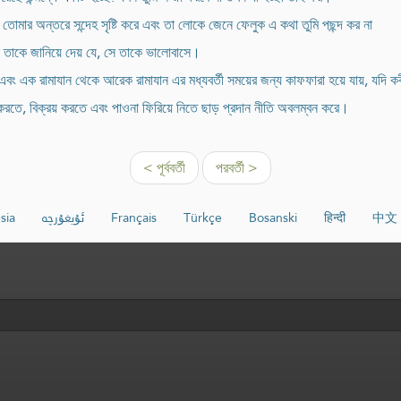
োমার অন্তরে সন্দেহ সৃষ্টি করে এবং তা লোকে জেনে ফেলুক এ কথা তুমি পছন্দ কর না
ন তাকে জানিয়ে দেয় যে, সে তাকে ভালোবাসে।
এবং এক রামাযান থেকে আরেক রামাযান এর মধ্যবর্তী সময়ের জন্য কাফফারা হয়ে যায়, যদি ক
রয় করতে, বিক্রয় করতে এবং পাওনা ফিরিয়ে নিতে ছাড় প্রদান নীতি অবলম্বন করে।
< পূর্ববর্তী
পরবর্তী >
sia
ئۇيغۇرچە
Français
Türkçe
Bosanski
हिन्दी
中文