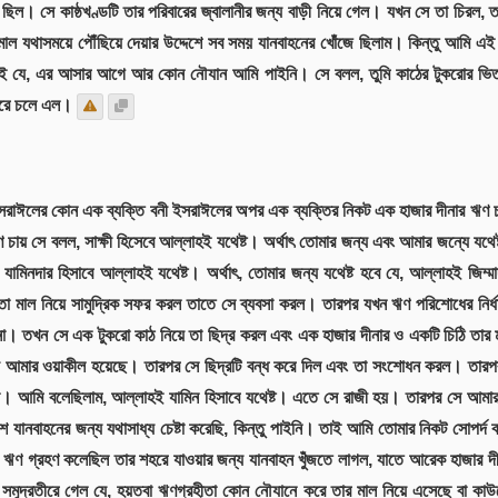
ল ছিল। সে কাষ্ঠখণ্ডটি তার পরিবারের জ্বালানীর জন্য বাড়ী নিয়ে গেল। যখন সে তা চির
াল যথাসময়ে পৌঁছিয়ে দেয়ার উদ্দেশে সব সময় যানবাহনের খোঁজে ছিলাম। কিন্তু আম
মই যে, এর আসার আগে আর কোন নৌযান আমি পাইনি। সে বলল, তুমি কাঠের টুকরোর ভিতর
িরে চলে এল।
নী ইসরাঈলের কোন এক ব্যক্তি বনী ইসরাঈলের অপর এক ব্যক্তির নিকট এক হাজার দীনার ঋ
ায় সে বলল, সাক্ষী হিসেবে আল্লাহই যথেষ্ট। অর্থাৎ তোমার জন্য এবং আমার জন্যে যথে
ামিনদার হিসাবে আল্লাহই যথেষ্ট। অর্থাৎ, তোমার জন্য যথেষ্ট হবে যে, আল্লাহই জিম্
তা মাল নিয়ে সামুদ্রিক সফর করল তাতে সে ব্যবসা করল। তারপর যখন ঋণ পরিশোধের নির্
। তখন সে এক টুকরো কাঠ নিয়ে তা ছিদ্র করল এবং এক হাজার দীনার ও একটি চিঠি তার ম
মার ওয়াকীল হয়েছে। তারপর সে ছিদ্রটি বন্ধ করে দিল এবং তা সংশোধন করল। তারপর 
 আমি বলেছিলাম, আল্লাহই যামিন হিসাবে যথেষ্ট। এতে সে রাজী হয়। তারপর সে আমার কাছ
ে যানবাহনের জন্য যথাসাধ্য চেষ্টা করেছি, কিন্তু পাইনি। তাই আমি তোমার নিকট সোপর্দ ক
ঋণ গ্রহণ কলেছিল তার শহরে যাওয়ার জন্য যানবাহন খুঁজতে লাগল, যাতে আরেক হাজার দীন
মুদ্রতীরে গেল যে, হয়তবা ঋণগ্রহীতা কোন নৌযানে করে তার মাল নিয়ে এসেছে বা কাউক