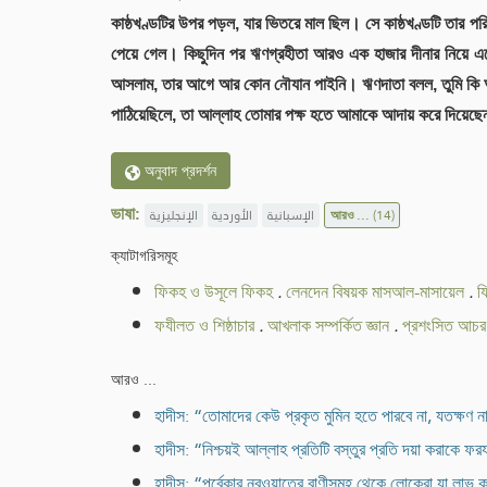
কাষ্ঠখণ্ডটির উপর পড়ল, যার ভিতরে মাল ছিল। সে কাষ্ঠখণ্ডটি তার প
পেয়ে গেল। কিছুদিন পর ঋণগ্রহীতা আরও এক হাজার দীনার নিয়ে এস
আসলাম, তার আগে আর কোন নৌযান পাইনি। ঋণদাতা বলল, তুমি কি আ
পাঠিয়েছিলে, তা আল্লাহ তোমার পক্ষ হতে আমাকে আদায় করে দিয়েছে
অনুবাদ প্রদর্শন
ভাষা:
الإنجليزية
الأوردية
الإسبانية
আরও ...
(14)
ক্যাটাগরিসমূহ
ফিকহ ও উসূলে ফিকহ
.
লেনদেন বিষয়ক মাসআল-মাসায়েল
.
য
ফযীলত ও শিষ্ঠাচার
.
আখলাক সম্পর্কিত জ্ঞান
.
প্রশংসিত আচর
আরও ...
হাদীস: “তোমাদের কেউ প্রকৃত মুমিন হতে পারবে না, যতক্ষণ ন
হাদীস: “নিশ্চয়ই আল্লাহ প্রতিটি বস্তুর প্রতি দয়া করাকে ফ
হাদীস: “পূর্বেকার নবুওয়াতের বাণীসমূহ থেকে লোকেরা যা লাভ 