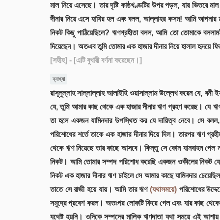
মাল নিয়ে এসেছে। তার দৃষ্টি কাষ্ঠখণ্ডটির উপর পড়ল, যার ভিতরে মা
দীনার নিয়ে এসে হাযির হল এবং বলল, আল্লাহর কসম! আমি আপনার ম
নিকট কিছু পাঠিয়েছিলে? ঋণগ্রহীতা বলল, আমি তো তোমাকে বললা
দিয়েছেন। অতএব তুমি তোমার এক হাজার দীনার নিয়ে হালাল হৃদয়ে ফ
[সহীহ]
- [এটি বুখারী বর্ণনা করেছেন।]
ব্যাখ্যা
রাসূলুল্লাহ সাল্লাল্লাহ আলাইহি ওয়াসাল্লাম উল্লেখ করেন যে, ব
যে, তুমি আমার কাছ থেকে এক হাজার দীনার ঋণ গ্রহণ করেছ। যে ঋণ চ
তা হলে একজন যামিনদার উপস্থিত কর যে দায়িত্ব নেবে। সে বলল, য
পরিশোধের শর্তে তাকে এক হাজার দীনার দিয়ে দিল। তারপর ঋণ গ্রহী
থেকে ঋণ নিয়েছে তার কাছে আসবে। কিন্তু সে কোন যানবাহন পেল না
নিকট। আমি তোমার সম্পদ পরিশোধ করেছি একজন ওকীলের নিকট যে আ
নিকট এক হাজার দীনার ঋণ চাইলে সে আমার কাছে যামিনদার চেয়েছিল।
তাতে সে রাজী হয়ে যায়। আমি তার ঋণ
(যথাসময়ে)
পরিশোধের উদ্দেশ
সমুদ্রে প্রবেশ করল। অতঃপর লোকটি ফিরে গেল এবং যার কাছ থেকে 
যথেষ্ট হয়নি। ওদিকে সম্পদের মালিক ঋণদাতা যথা সময়ে এই আশায় স