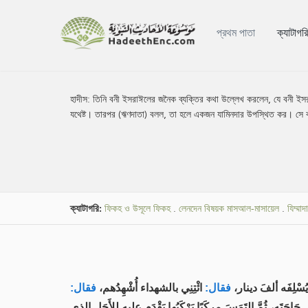
প্রথম পাতা
ক্যাটাগর
হাদীস:
তিনি বনী ইসরাঈলের জনৈক ব্যক্তির কথা উল্লেখ করলেন, যে বনী ইস
যথেষ্ট। তারপর (ঋণদাতা) বলল, তা হলে একজন যামিনদার উপস্থিত কর। সে বল
ক্যাটাগরি:
ফিকহ ও উসূলে ফিকহ
.
লেনদেন বিষয়ক মাসআল-মাসায়েল
.
যিম্মা
لِفَه ألفَ دينار
فقال:
ائْتِنِي بالشهداء أُشْهِدُهم،
فقال:
َه، ثُمَّ التَمَسَ مركَبًا يَرْكَبُها يَقْدَم عليه لِلأَجَل الذي