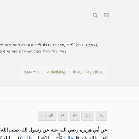
ী আন, আমি তাদেরকে সাক্ষী রাখব। সে বলল, সাক্ষী হিসাবে আল্লাহই
িশোধের শর্তে তাকে এক হাজার দীনার দিয়ে দিল।
প্রথম পাতা
ক্যাটাগরিসমূহ
ফিকহ ও উসূলে ফিকহ
PDF
+
-
عن أبي هريرة رضي الله عنه عن رسول الله صلى الله عليه،
كفى بالله شهيدًا،
قال:
فَأْتِنِي بالكَفِيل،
قال:
كَفَى بالله ك،