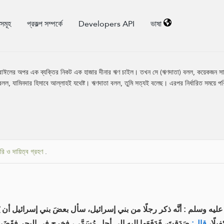
িসমূহ
প্রকল্প সম্পর্কে
Developers API
ভাষা
রাঈলের অপর এক ব্যক্তির নিকট এক হাজার দীনার ঋণ চাইল। তখন সে (ঋণদাতা) বলল, কয়েকজন সাক্ষ
ল, যামিনদার হিসাবে আল্লাহই যথেষ্ট। ঋণদাতা বলল, তুমি সত্যই বলেছ। এরপর নির্ধারিত সময়ে পর
দারি ও দায়িত্ব গ্রহণ
.
 وسلم : أنَّه ذكر رجلًا من بني إسرائيل، سأل بعضَ بني إسرائيل أن يُسْ
فيلًا
قال:
صَدَقتَ، فَدَفَعَها إِليه إلى أجل مُسَمَّى، فخرج في البحر فقَضَى حَاجَت