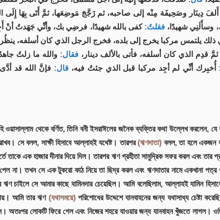
َا أَلفَ دِينَار وصَحِيفَة مِنْه إلى صاحبه، ثم زَجَّجَ مَوضِعَها، ثمَّ أَتَى بِهَا إِلَى
، وسأَلَنِي شهيدًا
فقلتُ:
كفى بالله شهيدًا، فرضِي بك، وأنِّي جَهَدتُ أنْ أَجِدَ .
ذلك يلتمس مركبا يخرج إلى بلده، فخرج الرجل الذي كان أسلفه، ينظُر لعلَّ مَ
ِيفة، ثمَّ قدِم الذي كان أسلفه، فأتى بالألف دينار
فقال:
والله ما زلتُ جاه
أُخبِرك أنِّي لم أجِد مركبا قبل الذي جئتُ فيه،
قال:
فإنَّ الله قد أدّ
হ আলাইহি ওয়াসাল্লাম থেকে বর্ণিত, তিনি বনী ইসরাঈলের জনৈক ব্যক্তির কথা উল্লেখ করলে
াখব। সে বলল, সাক্ষী হিসাবে আল্লাহই যথেষ্ট। তারপর
(ঋণদাতা)
বলল, তা হলে একজন যা
তে তাকে এক হাজার দীনার দিয়ে দিল। তারপর ঋণ গ্রহীতা সামুদ্রিক সফর করল এবং তার প্র
েল না। তখন সে এক টুকরো কাঠ নিয়ে তা ছিদ্র করল এবং ঋণদাতার নামে একখানা পত্র ও এ
 ঋণ চাইলে সে আমার কাছে যামিনদার চেয়েছিল। আমি বলেছিলাম, আল্লাহই যামিন হিসাবে
ে যায়। আমি তার ঋণ
(যথাসময়ে)
পরিশোধের উদ্দেশে যানবাহনের জন্য যথাসাধ্য চেষ্টা করে
বেশ করল। অতঃপর লোকটি ফিরে গেল এবং নিজের শহরে যাওয়ার জন্য যানবাহন খুঁজতে লাগল।