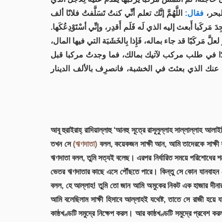
 البحر
فقال:
اللَّهُمَّ إنَّك تعلم أنِّي كنتُ تَسَلَّفتُ فلانًا ألف
مَركَبا أَبعث إليه الذي لَه فَلَم أَقدِر، وإنِّي أسْتَوْدِعُكَها
ركَبًا قد جاء بماله، فَإِذا بِالخَشَبَة التي فيها المال
دًا في طلب مركب لآتيك بمالك، فما وجدتُ مركبا قبل
َى عنك الذي بعثتَ في الخشبة، فانصرِف بالألف الدينار
আবূ হুরাইরাহ্ রাদিয়াল্লাহু ‘আনহু সূত্রে রাসূলুল্লাহ সাল্লাল্লা
তখন সে
(ঋণদাতা)
বলল, কয়েকজন সাক্ষী আন, আমি তাদেরকে সাক্ষী র
ঋণদাতা বলল, তুমি সত্যই বলেছ। এরপর নির্ধারিত সময়ে পরিশোধের শর্
ভেতর ঋণদাতার কাছে এসে পৌঁছতে পারে। কিন্তু সে কোন যানবাহন প
বলল, হে আল্লাহ! তুমি তো জান আমি অমুকের নিকট এক হাজার দীনার
আমি বলেছিলাম সাক্ষী হিসাবে আল্লাহই যথেষ্ট, তাতে সে রাজী হয়
কাষ্ঠখণ্ডটি সমুদ্রে নিক্ষেপ করল। আর কাষ্ঠখণ্ডটি সমুদ্রে প্র