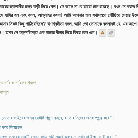
রিবারের জ্বালানীর জন্য বাড়ী নিয়ে গেল। সে জানে না যে তাতে মাল রয়েছে। যখন সে করাত দ
ে হাযির হল এবং বলল, আল্লাহর কসম! আমি আপনার মাল যথাসময়ে পৌঁছিয়ে দেয়ার উদ্দে
মার নিকট কিছু পাঠিয়েছিলে? ঋণগ্রহীতা বলল, আমি তো তোমাকে বললামই যে, এর আগে আ
ন। তখন সে আনন্দচিত্তে এক হাজার দীনার নিয়ে ফিরে চলে এল।
িম্মাদারি ও দায়িত্ব গ্রহণ
ণসমূহ
া সে তার ভাইয়ের জন্য সেটাই পছন্দ করবে, যা তার নিজের জন্য পছন্দ করে”।
রয করে দিয়েছেন
করেছে তন্মধ্যে একটি হচ্ছে: যখন তুমি লজ্জা করবে না তখন যা ইচ্ছা তাই কর।”