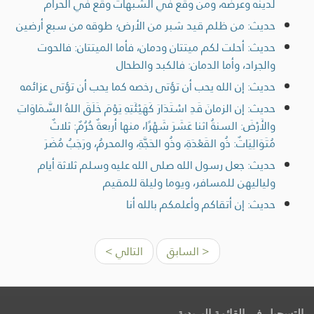
لدينه وعرضه، ومن وقع في الشبهات وقع في الحرام
حديث: من ظلم قيد شبر من الأرض؛ طوقه من سبع أرضين
حديث: أحلت لكم ميتتان ودمان، فأما الميتتان: فالحوت
والجراد، وأما الدمان: فالكبد والطحال
حديث: إن الله يحب أن تؤتى رخصه كما يحب أن تؤتى عزائمه
حديث: إن الزمانَ قَدِ اسْتَدَارَ كَهَيْئَتِهِ يَوْمَ خَلَقَ اللهُ السَّمَاوَاتِ
والأَرْضَ: السنةُ اثنا عَشَرَ شَهْرًا، منها أربعةٌ حُرُمٌ: ثلاثٌ
مُتَوَالِيَاتٌ: ذُو القَعْدَةِ، وذُو الحَجَّةِ، والمحرمُ، ورَجَبُ مُضَرَ
حديث: جعل رسول الله صلى الله عليه وسلم ثلاثة أيام
ولياليهن للمسافر، ويوما وليلة للمقيم
حديث: إن أتقاكم وأعلمكم بالله أنا
< السابق
التالي >
التسجيل في القائمة البريدية