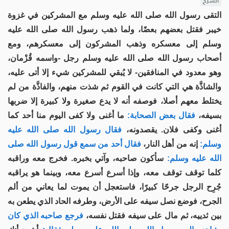
الشرح
التقى رسول الله صلى الله عليه وسلم مع المشركين في غزوة
خيبر فقتل بعضهم بعضًا، ولما ذهب رسول الله صلى الله عليه
وسلم إلى معسكره وذهب المشركون إلى معسكرهم، ومع
أصحاب رسول الله صلى الله عليه وسلم رجل -واسمه قُزْمان،
وهو معدود في المنافقين- لا يُبقي للمشركين شيء إلا أتى عليه،
والشاذَّة هي التي كانت في القوم ثم شذت منهم، والفاذَّة من لم
يختلط معهم أصلا، فوصفه أنه لا يدع صغيرة ولا كبيرة إلا ضربها
بسيفه،
فقال بعض الصحابة:
ما أغنى ولا كفى اليوم منا أحد كما
أغنى وكفى فلان. يقصدونه،
فقال رسول الله صلى الله عليه
وسلم:
إنه من أهل النار،
فقال أحد من سمع قول رسول الله صلى
الله عليه وسلم:
سأكون صاحبه، وآتي بخبره. فخرج معه وراقبه
كلما توقف توقف معه، وإذا أسرع أسرع معه، وبينما هو يراقبه
جُرِح الرجل جرحًا كبيرًا، فاستعجل أن يموت لما يعاني من ألم
الجرح، فوضع نصل سيفه على الأرض، وطرفه الحاد الذي يطعن به
بين ثدييه، ثم مال على سيفه فقتل نفسه،
فرجع صاحبه الذي كان