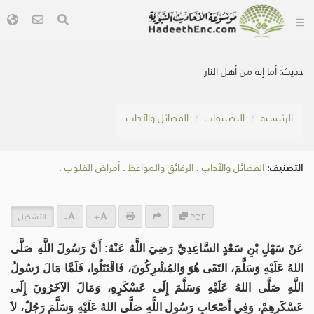
حديث:
أما إنه من أهل النار
الرئيسية
التصنيفات
الفضائل والآداب
التصنيف:
الفضائل والآداب
.
الرقائق والمواعظ
.
أمراض القلوب
.
التشكيل
-
+
PDF
عَنْ سَهْلِ بْنِ سَعْدٍ السَّاعِدِيِّ رَضِيَ اللَّهُ عَنْهُ: أَنَّ رَسُولَ اللَّهِ صَلَّى
اللهُ عَلَيْهِ وَسَلَّمَ، التَقَى هُوَ وَالمُشْرِكُونَ، فَاقْتَتَلُوا، فَلَمَّا مَالَ رَسُولُ
اللَّهِ صَلَّى اللهُ عَلَيْهِ وَسَلَّمَ إِلَى عَسْكَرِهِ، وَمَالَ الآخَرُونَ إِلَى
عَسْكَرِهِمْ، وَفِي أَصْحَابِ رَسُولِ اللَّهِ صَلَّى اللهُ عَلَيْهِ وَسَلَّمَ رَجُلٌ، لاَ