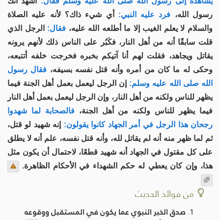
يشاهده إلى رسول الله صلى الله عليه وسلم فقال:
أشهد أنك
رسول الله،
فرد عليه النبي:
أي شيء ذاك؟ لأنه عليه الصلاة
والسلام لا يعلم الغيب إلا ما أطلعه الله عليه،
فقال:
الرجل الذي
قلت سابقًا أنه من أهل النار، فكَبُر على الناس ذلك لأنهم يرونه
يقاتل ويجاهد، فقلت لهم أنا آتيكم بخبره فخرجت خلفه أتتبعه،
وحكى له ما كان من أمره وأنه قتل نفسه بسيفه،
فقال رسول
الله صلى الله عليه وسلم:
إن الرجل ليعمل بعمل أهل الجنة فيما
يظهر للناس ولكنه من أهل النار، وإن الرجل ليعمل بعمل أهل النار
فيما يظهر للناس ولكنه من أهل الجنة،
فالصحابة لما شهدوا
رجحان هذا الرجل في أمر الجهاد كانوا يقولون:
إنه شهيد لو قتل،
ثم لما ظهر منه أنه لم يقاتل لله، وأنه قتل نفسه، علم أنه لا يطلق
على كل مقتول في الجهاد أنه شهيد قطعًا، لاحتمال أن يكون مثل
هذا، وإن كان يعطي له حكم الشهداء في الأحكام الظاهرة.
من فوائد الحديث
صدق الخبر النبوي عما يكون في المستقبل ووقوعه