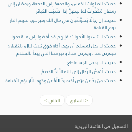
حديث: الصلوات الخمس، والجمعة إلى الجمعة، ورمضان إلى
رمضان مُكَفِّراتٌ لما بينهنَّ إذا اجتُنبَت الكبائر
حديث: إن رجالًا يَتَخَوَّضُون في مال الله بغير حق، فلهم النار
يوم القيامة
حديث: لا تسبوا الأموات؛ فإنهم قد أفضوا إلى ما قدموا
حديث: لا يحل لمسلم أن يهجر أخاه فوق ثلاث ليال، يلتقيان:
فيعرض هذا، ويعرض هذا، وخيرهما الذي يبدأ بالسلام
حديث: لا يدخل الجنة قاطع
حديث: أَبْغَضُ الرِّجَالِ إِلى اللهِ الأَلَدُّ الخَصِمُ
حديث: مَنْ رَدَّ عَنْ عِرْضِ أَخِيهِ رَدَّ اللَّهُ عَنْ وَجْهِهِ النَّارَ يَوْمَ الْقِيَامَةِ
< السابق
التالي >
التسجيل في القائمة البريدية