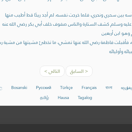
ه بين سحري ونحري، فلما خرجت نفسه، لم أجد ريحًا قط أطيب منها
ه عليه وسلم كشف الستارة والناس صفوف خلف أبي بكر رضي الله عنه
وهو ابن أربعين
ه، فأقبلت فاطمة رضي الله عنها تمشي، ما تخطئ مشيتها من مشية رسو
ائه وأوليائه
< السابق
التالي >
يغۇرچە
বাংলা
Français
Türkçe
Русский
Bosanski
හල
தமிழ்
Hausa
Tagalog