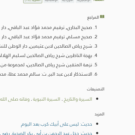
المراجع
صحيح البخاري, ترقيم محمد فؤاد عبد الباقي, دار طوق ا
صحيح مسلم, ترقيم محمد فؤاد عبد الباقي, دار إحي
شرح رياض الصالحين لابن عثيمين, دار الوطن للنشر، الر
بهجة الناظرين شرح رياض الصالحين لسليم الهلالي,
نزهة المتقين شرح رياض الصالحين، لمجموعة من الباح
الاستذكار لابن عبد البر, ت: سالم محمد عطا، محمد ع
التصنيفات
السيرة والتاريخ
.
السيرة النبوية
.
وفاته صلى الله
المزيد
حديث: ليس على أبيك كرب بعد اليوم
حديث: دخل عبد الرحمن بن أبي بكر الصديق رضي 