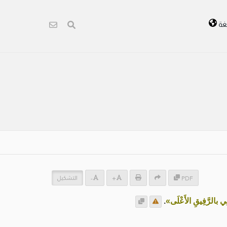
غة
التشكيل
-
+
PDF
نِي بالرَّفِيقِ الأَعْلَى»
.