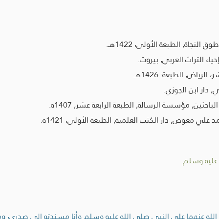
لنجاة, الطبعة الأولى، 1422هـ.
اء التراث العربي, بيروت.
ياض, الطبعة: 1426هـ.
 دار ابن الجوزي.
ثين, مؤسسة الرسالة, الطبعة الرابعة عشر, 1407ه.
لي معوض, دار الكتب العلمية, الطبعة الأولى، 1421ه.
 عليه وسلم
الله عنهما على النبي صلى الله عليه وسلم وأنا مسندته إلى صدري، و