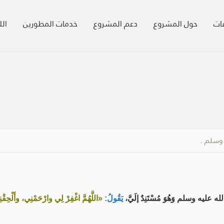
ات
حول المشروع
دعم المشروع
خدمات المطورين
الل
ه وسلم
.
يه وسلم وَهُوَ مُسْتَنِدٌ إلَيَّ،
يَقُولُ:
«اللَّهُمَّ اغْفِرْ لِي وارْحَمْنِي، وأَلْحِقْ