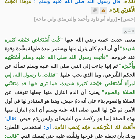
ذلك»
،
قال رسول الله صلى الله عليه وسلم :
«وهذا أَعْجَبُ
الْأَمْرَيْنِ إليَّ»
.
[
حسن
]
-
[
رواه أبو داود وأحمد والترمذي وابن ماجه
]
الشرح
معنى حديث حَمنة رضي الله عنها
"كُنت أُسْتَحَاض حَيْضَة كثيرة
شَدِيدة"
أي أن الدم كان ينزل منها ويستمر لمدة طويلة بشِّدة وقوة
عند خروجه.
"فأتيت رسول الله صلى الله عليه وسلم أَسْتَفْتِيه
وأُخْبِرُه"
ثم إنها جاءت إلى النبي صلى الله عليه وسلم تسأله عن
الحكم الشَّرعي، وما الذي يجب عليها.
"فقلت: يا رسول الله، إني
امرأة أُسْتَحَاض حَيْضَة كثيرة شديدة، فما تَرى فيها قد مَنَعَتْنِي
الصلاة والصوم"
يعني: أن الدم النازل منها جعلها تتوقف عن
الصلاة والصوم بناء على أنه دمُ حيض، وهذا هو المتبادر لها في أول
الأمر، ثم بَيَّنَ لها النبي صلى الله عليه وسلم أن الدم النازل منها
بهذه الصفة إنما هو ركَضة من الشيطان وليس بِدَم حيض.
فقال:
«أَنْعَتُ لك الكُرْسُف، فإنه يُذهب الدَّم»
.
أي:
استخدمي القُطن؛
وذلك بأن تجعله على فَرجها وتَشُّده عليه حتى يُمسك الدم.
"قالت: