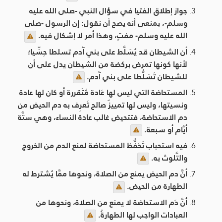
جواز إطلاق الفتيا في سؤال النبي -صلى الله عليه
وسلم-، بمنعى أنه يصح أن نقول: إن الرسول -صلى
الله عليه وسلم- مفتٍ، وهذا أمر لا إشكال فيه.
أن الشيطان قد يُسَلَّط على بني آدم تسلطا حِسِّيا؛
لأنها كونها تمرض بركضة من الشيطان يدل على أن
للشيطان تَسَلُّطا على بني آدم.
المستحاضة التي ليس لها عَادة مُتَقررة أو كان لها عادة
ونسيتها، وليس لها تمييزٌ صالح تَعرِف به دم الحيض من
دم الاستحاضة، فتتحيض غالب عادة النساء، وهي ستَّة
أيَّام أو سبعة.
فيه استحباب تَحَفُّظ المستحاضة لمنع الدم من الخروج
والتَّلوث به.
أنَّ دم الحيض يمنع من الصلاة، ونحوها ممَّا يُشترط له
الطهارة من الحيض.
أنَّ دَم الاستحاضة لا يمنع من الصلاة، ونحوها من
العبادات الواجب لها الطهارةُ.