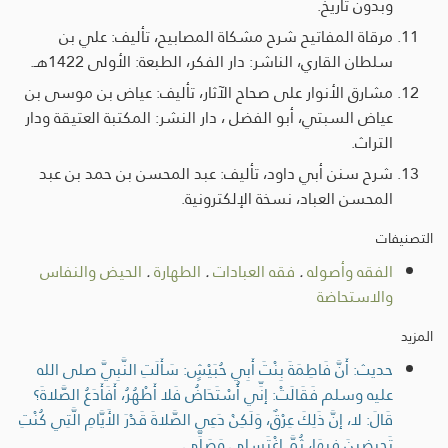
وبدون تاريخ.
مرقاة المفاتيح شرح مشكاة المصابيح، تأليف: علي بن
سلطان القاري، الناشر: دار الفكر، الطبعة: الأولى 1422هـ.
مشارق الأنوار على صحاح الآثار، تأليف: عياض بن موسى بن
عياض السبتي، أبو الفضل ، دار النشر: المكتبة العتيقة ودار
التراث.
شرح سنن أبي داود، تأليف: عبد المحسن بن حمد بن عبد
المحسن العباد، نسخة الإلكترونية.
التصنيفات
الفقه وأصوله
.
فقه العبادات
.
الطهارة
.
الحيض والنفاس
والاستحاضة
المزيد
حديث: أَنَّ فَاطِمَةَ بِنْتَ أَبِي حُبَيْشٍ: سَأَلَتِ النَّبِيَّ صلى الله
عليه وسلم فَقَالَتْ: إنِّي أُسْتَحَاضُ فَلا أَطْهُرُ، أَفَأَدَعُ الصَّلاةَ؟
قَالَ: لا، إنَّ ذَلِكَ عِرْقٌ، وَلَكِنْ دَعِي الصَّلاةَ قَدْرَ الأَيَّامِ الَّتِي كُنْتِ
تَحِيضِينَ فِيهَا، ثُمَّ اغْتَسِلِي وَصَلِّي