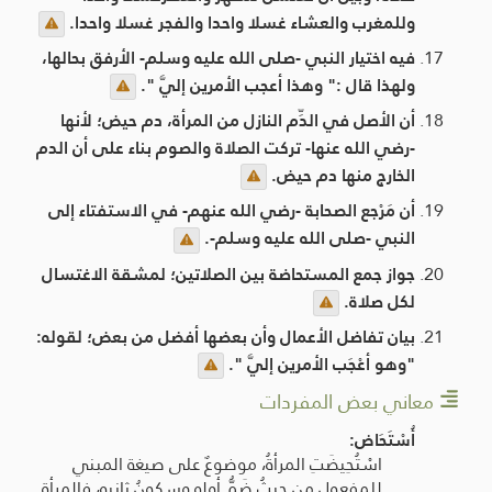
وللمغرب والعشاء غسلا واحدا والفجر غسلا واحدا.
فيه اختيار النبي -صلى الله عليه وسلم- الأرفق بحالها،
ولهذا قال :" وهذا أعجب الأمرين إليَّ ".
أن الأصل في الدِّم النازل من المرأة، دم حيض؛ لأنها
-رضي الله عنها- تركت الصلاة والصوم بناء على أن الدم
الخارج منها دم حيض.
أن مَرْجع الصحابة -رضي الله عنهم- في الاستفتاء إلى
النبي -صلى الله عليه وسلم-.
جواز جمع المستحاضة بين الصلاتين؛ لمشقة الاغتسال
لكل صلاة.
بيان تفاضل الأعمال وأن بعضها أفضل من بعض؛ لقوله:
"وهو أعْجَب الأمرين إليَّ ".
معاني بعض المفردات
أُسْتَحَاض:
اسْتُحِيضَتِ المرأةُ، موضوعٌ على صيغة المبني
للمفعول من حيثُ ضَمُّ أوله وسكونُ ثانيه، فالمرأة