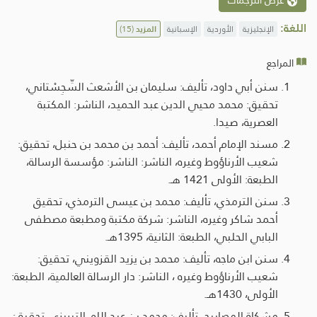
عرض الترجمات
اللغة:
الإنجليزية
الأوردية
الإسبانية
المزيد
(15)
المراجع
سنن أبي داود، تأليف: سليمان بن الأشعث السِّجِسْتاني،
تحقيق: محمد محيي الدين عبد الحميد، الناشر: المكتبة
العصرية، صيدا.
مسند الإمام أحمد، تأليف: أحمد بن محمد بن حنبل، تحقيق:
شعيب الأرناؤوط وغيره، الناشر: الناشر: مؤسسة الرسالة،
الطبعة: الأولى 1421 هـ.
سنن الترمذي، تأليف: محمد بن عيسى الترمذي، تحقيق
أحمد شاكر وغيره، الناشر: شركة مكتبة ومطبعة مصطفى
البابي الحلبي، الطبعة: الثانية، 1395هـ.
سنن ابن ماجه، تأليف: محمد بن يزيد القزويني، تحقيق:
شعيب الأرناؤوط وغيره ، الناشر: دار الرسالة العالمية، الطبعة:
الأولى، 1430هـ.
مشكاة المصابيح، تأليف: محمد بن عبد الله، التبريزي، تحقيق: