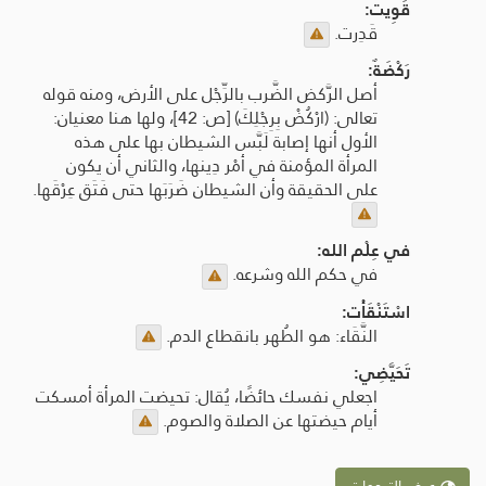
قَوِيت:
قَدِرت.
رَكْضَةٌ:
أصل الرَّكض الضَّرب بالرِّجْل على الأرض، ومنه قوله
تعالى: (ارْكُضْ بِرِجْلِكَ) [ص: 42]، ولها هنا معنيان:
الأول أنها إصابة لَبَّس الشيطان بها على هذه
المرأة المؤمنة في أمْر دِينها، والثاني أن يكون
على الحقيقة وأن الشيطان ضَرَبَها حتى فَتَق عِرْقَها.
في عِلْم الله:
في حكم الله وشرعه.
اسْتَنْقَأْت:
النَّقَاء: هو الطُهر بانقطاع الدم.
تَحَيَّضِي:
اجعلي نفسك حائضًا، يُقال: تحيضت المرأة أمسكت
أيام حيضتها عن الصلاة والصوم.