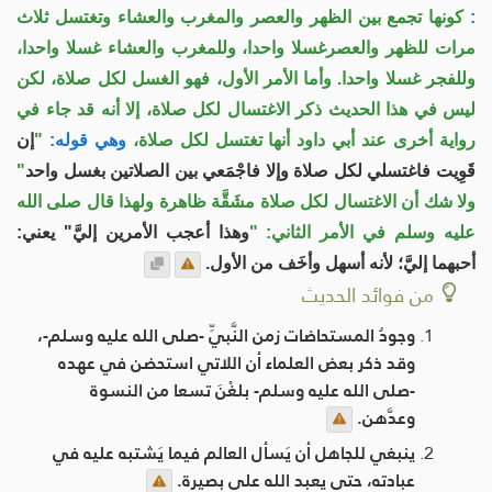
:
كونها تجمع بين الظهر والعصر والمغرب والعشاء وتغتسل ثلاث
مرات للظهر والعصرغسلا واحدا، وللمغرب والعشاء غسلا واحدا،
وللفجر غسلا واحدا. وأما الأمر الأول، فهو الغسل لكل صلاة، لكن
ليس في هذا الحديث ذكر الاغتسال لكل صلاة، إلا أنه قد جاء في
رواية أخرى عند أبي داود أنها تغتسل لكل صلاة،
وهي قوله:
"
إن
قَوِيت فاغتسلي لكل صلاة وإلا فاجْمَعي بين الصلاتين بغسل واحد
"
ولا شك أن الاغتسال لكل صلاة مشَقَّة ظاهرة ولهذا قال صلى الله
عليه وسلم في الأمر الثاني: "
وهذا أعجب الأمرين إليَّ" يعني:
أحبهما إليَّ؛ لأنه أسهل وأخَف من الأول.
من فوائد الحديث
وجودُ المستحاضات زمن النَّبيِّ -صلى الله عليه وسلم-،
وقد ذكر بعض العلماء أن اللاتي استحضن في عهده
-صلى الله عليه وسلم- بلغْنَ تسعا من النسوة
وعدَّهن.
ينبغي للجاهل أن يَسأل العالم فيما يَشتبه عليه في
عبادته، حتى يعبد الله على بصيرة.