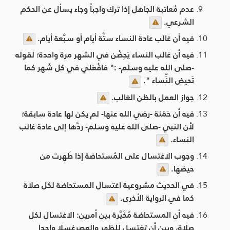
عدم مُعاتبة الجاهل إذا ترك واجباً وجاء يسأل عن الحكم
الشرعي.
فيه أن غالب عادة النساء ستَّة أيام أو سبَّعة أيام.
فيه أن غالب النساء يَحِضْن في الشهر مرة واحدة؛ لقوله
-صلى الله عليه وسلم- :" فافْعَلي في كل شَهر كما
تَحيض النِّساء ".
جواز العمل بالظن الغالب.
فيه أن حَمْنة -رضي الله عنها- لم يكن لها عادة سابقة؛
لأن النبي -صلى الله عليه وسلم- ردَّها إلى عادة غالب
النساء.
وجوب الاغتسال على المُستحاضة إذا طَهرت من
حيضها.
في الحديث مشروعية اغتسال المستحاضة لكل صلاة
كما في الرواية الأخرى.
فيه أن المستحاضة مُخَيَّرة بين أمرين: الاغتسال لكل
صلاة، وبين أن تغتسل للظهر والعصرغسلا واحدا