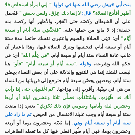
بنت أبي حُبيش رضي الله عنها في قولها :
" إني امرأة استحاض فلا
أطهر أفأدع الصلاة؟
قال:
لا إنما ذلك عِرْق، وليس بحيض "
فَيُحمل
على أن الشيطان رَكَضَه حتى انْفَجَر، والأظهر أنها ركضة منه
حقيقة؛ إذ لا مانع من حملها عليه.
"فَتَحَيَّضِي ستَّة أيام أو سبعة
أيَّام"
أي: دَعِي الصلاة والصوم واعتبري نفسك حائضا مدة ستة
أيام أو سبعة أيام، فتجلسها وتترك الصلاة فيها، وهذا باعتبار أن
غالب عادة النساء ستة أيام أو سبعة أيام.
"في عِلْم الله"
أي: في
حكم الله وشرعه،
وقوله :
"ستة أيام أو سبعة أيام"
"فأو"
هنا
ليست للشك إنما هي للتنويع والدلالة على أن بعض النساء يحِضْن
ستة أيام، وبعضهن يحِضْن سبعة أيام فترجع إلى قريباتها من النساء
من هي في سِنْها، وأقرب إلى مِزَاجِها.
"ثم اغْتَسِلِي حتى إذا رأيتِ
أنك قد طَهُرْتِ، واسْتَنْقَأْتِ فصلِّي ثلاثا وعشرين ليلة أو أربعا
وعشرين ليلة وأيامها وصومي فإن ذلك يُجْزِيكِ"
يعني: إذا مضت
ستة أو سبعة أيام وجب عليك الاغتسال من الحيض،
ثم ما زاد على
ستة أيام أو سبعة أيام وهي:
إما ثلاثة وعشرون يوما أو أربعة
وعشرون يوما، فهي أيام طُهر افعلي فيها كل ما تفعله الطاهرات