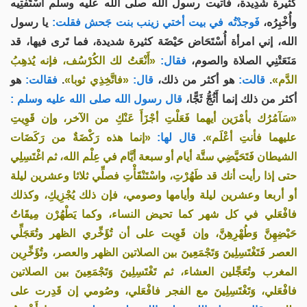
كثيرة شَدِيدة، فأتيت رسول الله صلى الله عليه وسلم أَسْتَفْتِيه
وأُخْبِرُه،
فَوجدْتُه في بيت أختي زينب بنت جَحش فقلت:
يا رسول
الله، إني امرأة أُسْتَحَاض حَيْضَة كثيرة شديدة، فما تَرى فيها، قد
مَنَعَتْنِي الصلاة والصوم،
فقال:
«أَنْعَتُ لك الكُرْسُف، فإنه يُذهِبُ
الدَّم»
.
قالت:
هو أكثر من ذلك،
قال:
«فاتَّخِذِي ثوبا»
.
فقالت:
هو
أكثر من ذلك إنما أَثُجُّ ثَجًّا،
قال رسول الله صلى الله عليه وسلم :
«سَآمُرُك بأمْرَين أيهما فَعَلْتِ أجْزَأَ عَنْكِ من الآخر، وإن قَوِيتِ
عليهما فأنتِ أعْلَم»
.
قال لها:
«إنما هذه رَكْضَةٌ من رَكَضَات
الشيطان فَتَحَيَّضِي ستَّة أيام أو سبعة أيَّام في عِلْم الله، ثم اغْتَسِلِي
حتى إذا رأيت أنك قد طَهُرْتِ، واسْتَنْقَأْتِ فصلِّي ثلاثا وعشرين ليلة
أو أربعا وعشرين ليلة وأيامها وصومي، فإن ذلك يُجْزِيكِ، وكذلك
فافْعَلي في كل شهر كما تحيض النساء، وكما يَطْهُرْن مِيقَاتُ
حَيْضِهِنَّ وَطُهْرِهِنَّ، وإن قَوِيت على أن تُؤَخِّري الظهر وتُعَجَلِّي
العصر فَتَغْتَسِلِينَ وَتَجْمَعِينَ بين الصلاتين الظهر والعصر، وتُؤَخِّرِين
المغرب وتُعَجِّلين العشاء، ثم تَغْتَسِلِينَ وَتَجْمَعِينَ بين الصلاتين
فافْعَلي، وَتَغْتَسِلِينَ مع الفجر فافْعَلي، وصُومي إن قَدِرت على