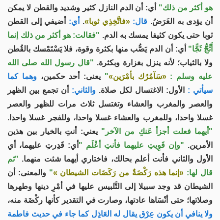
هو أكثر من ذلك"
أي: أن الدم النازل كثير وشديد والقطن لا يمكن
أن يؤدى به الغَرَضُ.
قال:
«فاتَّخِذِي ثوبا»
.
أي:
أضيفي إلى القطن
ثوبا حتى يكون كثيفا يمسك به الدم.
"فقالت: هو أكثر من ذلك إنما
أَثُجُّ ثَجًّا"
أي: أن الدم يَصُّب منها بكثرة وقوة، فلا يَسْتَمْسك بالقُطن
ولا بالثياب؛ لأنه ينزل بغزارة وبكثرة.
"قال رسول الله صلى الله
عليه وسلم :
«سَآمُرُك بأمْرَين»
"
يعنى: أحد حكمين،
وهما كما
سيأتي :
الأول: الاغتسال لكل صلاة.
والثاني:
أن تجمع بين الظهر
والعصر والمغرب والعشاء وتغتسل ثلاث مرات للظهر والعصر
غسلا واحدا، وللمغرب والعشاء غسلا واحدا، وللفجر غسلا واحدا.
"أيهما فعلت أجزأ عَنكِ من الآخر"
يعني: أنتِ بالخيار بين هذين
الأمرين.
"وإن قَوِيتِ عليهما فأنتِ أعْلَم "
أي: قَدِرتِ عليهما، أي
الأول والثاني فأنت أعلم بحالك، فاختاري أيهما شئت منهما.
"ثم
قال لها:
«إنما هذه رَكْضَةٌ من رَكَضَات الشيطان »
"
والمعنى: أن
الشيطان قد وجد سبيلا إلى التَّلبيس عليها في أمْرِ دينها وطهرها
وصلاتها؛ حتى أنْسَاها عادتها، وصارت في التقدير كأنها ركْضَة منه،
ولا ينافي أن يكون عِرْق يقال له العَاذِل كما جاء في حديث فاطمة