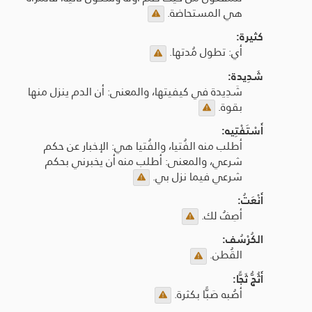
هي المستحاضة.
كثيرة:
أي: تطول مُدتها.
شَدِيدة:
شَدِيدة في كيفيتها، والمعنى: أن الدم ينزل منها
بقوة.
أَسْتَفْتِيه:
أطلب منه الفُتيا، والفُتيا هي: الإخبار عن حكم
شرعي، والمعنى: أطلب منه أن يخبرني بحكم
شرعي فيما نزل بي.
أَنْعَتُ:
أصِفُ لك.
الكُرْسُف:
القُطن.
أَثُجُّ ثَجًّا:
أصُبه صَبًّا بكثرة.