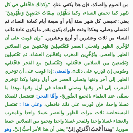
من الصوم والصلاة، فإن هذا يكفي عنكِ.
"وكذلك فافْعَلي في كل
شَهر كما تحيض النساء، وكما يَطْهُرْن مِيقَاتُ حَيْضِهِنَّ وَطُهْرِهِنَّ"
يعني: تحيضي كل شهر ستة أيام أو سبعة أيام كعادة النساء، ثم
اغتسلي وصلي، وهكذا وقت طهرك يكون بقدر ما يكون عادة غالب
النساء من ثلاث وعشرين أو أربع وعشرين.
"وإن قَوِيت على أن
تُؤَخِّري الظهر وتُعَجلي العصر فَتَغْتَسِلِينَ وَتَجْمَعِينَ بين الصلاتين
الظهر والعصر، وتُؤَخِّرِين المغرب وتُعَجِّلين العشاء، ثم تَغْتَسِلِينَ
وَتَجْمَعِينَ بين الصلاتين فافْعَلي، وَتَغْتَسِلِينَ مع الفجر فافْعَلي،
وصُومي إن قَدِرتِ على ذلك».
والمعنى:
إذا قَوِيت على أن تؤخري
الظهر إلى آخر وقتها وتصلي العصر في أول وقتها وكذا تؤخري
المغرب إلى آخر وقتها وتصلي العشاء في أول وقتها -وهذا ما
يسمَّى عند العلماء بالجمع الصُّورِيَّ-
وأمَّا الفجر:
فتغتسل للصلاة
غسلا واحدا، فإن قَدِرت على ذلك فافعلي،
وعلى هذا :
تغتسل
المستحاضة ثلاث مرات للظهر والعصر غسلا واحدا وللمغرب
والعشاء غسلا واحدا وللفجر غسلا واحدا وتجمع بين الصلاتين جمعا
صوريا. "
وهذا أَعْجَبُ الْأَمْرَيْنِ إليَّ
" يعني أن هذا الأمر أحبُّ إليَّ،
وهو