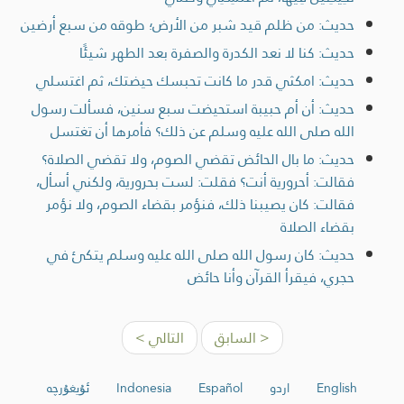
حديث: من ظلم قيد شبر من الأرض؛ طوقه من سبع أرضين
حديث: كنا لا نعد الكدرة والصفرة بعد الطهر شيئًا
حديث: امكثي قدر ما كانت تحبسك حيضتك، ثم اغتسلي
حديث: أن أم حبيبة استحيضت سبع سنين، فسألت رسول
الله صلى الله عليه وسلم عن ذلك؟ فأمرها أن تغتسل
حديث: ما بال الحائض تقضي الصوم، ولا تقضي الصلاة؟
فقالت: أحرورية أنت؟ فقلت: لست بحرورية، ولكني أسأل،
فقالت: كان يصيبنا ذلك، فنؤمر بقضاء الصوم، ولا نؤمر
بقضاء الصلاة
حديث: كان رسول الله صلى الله عليه وسلم يتكئ في
حجري، فيقرأ القرآن وأنا حائض
< السابق
التالي >
English
اردو
Español
Indonesia
ئۇيغۇرچە