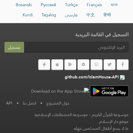
Bosanski
Русский
Türkçe
Français
বাংলা
हिन्दी
中文
فارسی
Tagalog
Kurdî
التسجيل في القائمة البريدية
تسجيل
github.com/IslamHouse-API
حول المشروع
•
اتصل بنا
•
API
موسوعة القرآن الكريم
-
موسوعة المصطلحات الإسلامية
موقع دار الإسلام
ما لا يسع أطفال المسلمين جهله