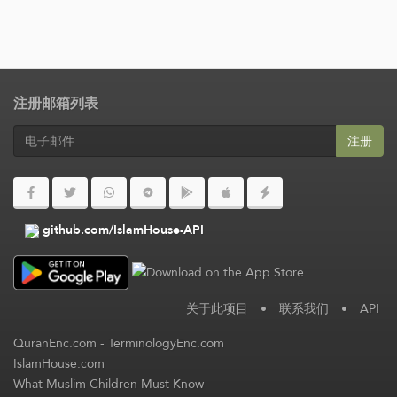
注册邮箱列表
注册
github.com/IslamHouse-API
关于此项目
•
联系我们
•
API
QuranEnc.com
-
TerminologyEnc.com
IslamHouse.com
What Muslim Children Must Know