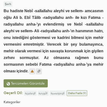
Şerh
Bu hadiste Nebî -sallallahu aleyhi ve sellem- amcasının
oğlu Ali b. Ebî Tâlib -radıyallahu anh- ile kızı Fatıma -
radıyallahu anha-'yı evlendirmiş ve Nebî -sallallahu
aleyhi ve sellem- Ali -radıyallahu anh-'ın hanımının hatrı,
onu istediğini göstermesi ve kadrini bilmesi için mehir
vermesini emretmiştir. Verecek bir şey bulamayınca,
mehir olarak vermesi için savaşta korunmak için giyilen
zırhını sormuştur. Az olmasına rağmen bunu
sormasının sebebi Fatıma -radıyallahu anha-'ya mehir
olması içindir.
Tercümeleri Görüntüle
Geçerli Dil:
الإنجليزية
الأوردية
الإندونيسية
Daha Fazla
(9)
Kategoriler