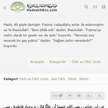
Hadis:
Ali şöyle demiştir: Fatıma -radıyallahu anha- ile evlenmiştim
ve Ya Rasûlullah!: “Beni zifafa sok” dedim. Rasûlullah: “Fatıma’ya
mehir olarak bir şeyler ver de öyle” buyurdu. “Yanımda ona
verecek bir şey yoktur” dedim. “Sağlam zırhın nerededir?”
buyurdu.
Anasayfa
Kategoriler
Fıkıh ve Fıkıh Usûlü
Kategori:
Fıkıh ve Fıkıh Usûlü
.
Aile Fıkhı
.
Nikah
.
Mehir
.
PDF
+
-
عن ابن عباس رضي الله عنهما أن عليًّا قال: تزوجتُ فاطمةَ رضي