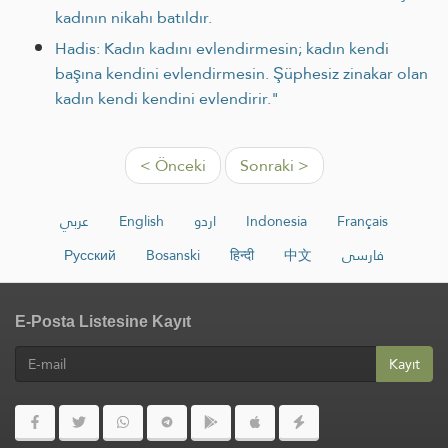
kadının nikahı ba­tıldır.
Hadis: Kadın kadını evlendirmesin; kadın kendi
başına kendini evlendirmesin. Şüphesiz zinakar olan
kadın kendi kendini evlendirir."
< Önceki
Sonraki >
عربي
English
اردو
Indonesia
Français
Русский
Bosanski
हिन्दी
中文
فارسی
E-Posta Listesine Kayıt
Kayıt