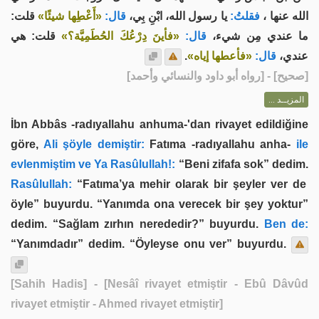
الله عنها ،
فقلتُ:
يا رسول الله، ابْنِ بِي،
قال:
«أَعْطِها شيئًا»
قلت:
ما عندي مِن شيء،
قال:
«فأينَ دِرْعُكَ الحُطَمِيَّة؟»
قلت: هي
.
«فأعطها إياه»
قال:
عندي،
] - [رواه أبو داود والنسائي وأحمد]
صحيح
[
المزيــد ...
İbn Abbâs -radıyallahu anhuma-'dan rivayet edildiğine
göre,
Ali şöyle demiştir:
Fatıma -radıyallahu anha-
ile
evlenmiştim ve Ya Rasûlullah!:
“Beni zifafa sok” dedim.
Rasûlullah:
“Fatıma’ya mehir olarak bir şeyler ver de
öyle” buyurdu. “Yanımda ona verecek bir şey yoktur”
dedim. “Sağlam zırhın nerededir?” buyurdu.
Ben de:
“Yanımdadır” dedim. “Öyleyse onu ver” buyurdu.
[Sahih Hadis]
- [Nesâî rivayet etmiştir - Ebû Dâvûd
rivayet etmiştir - Ahmed rivayet etmiştir]