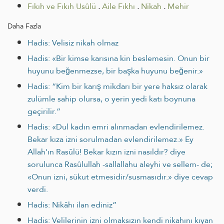
Fıkıh ve Fıkıh Usûlü
.
Aile Fıkhı
.
Nikah
.
Mehir
Daha Fazla
Hadis: Velisiz nikah olmaz
Hadis: «Bir kimse karısına kin beslemesin. Onun bir
huyunu beğenmezse, bir başka huyunu beğenir.»
Hadis: “Kim bir karış mikdarı bir yere haksız olarak
zulümle sahip olursa, o yerin yedi katı boynuna
geçirilir.”
Hadis: «Dul kadın emri alınmadan evlendirilemez.
Bekar kıza izni sorulmadan evlendirilemez.» Ey
Allah'ın Rasûlü! Bekar kızın izni nasıldır? diye
sorulunca Rasûlullah -sallallahu aleyhi ve sellem- de;
«Onun izni, sükut etmesidir/susmasıdır.» diye cevap
verdi.
Hadis: Nikâhı ilan ediniz”
Hadis: Velilerinin izni olmaksızın kendi nikahını kıyan