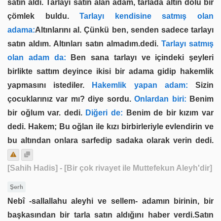
satın aldı. Tarlayı satın alan adam, tarlada altın dolu bir
çömlek buldu.
Tarlayı kendisine satmış olan
adama:
Altınlarını al. Çünkü ben, senden sadece tarlayı
satın aldım. Altınları satın almadım.dedi.
Tarlayı satmış
olan adam da:
Ben sana tarlayı ve içindeki şeyleri
birlikte sattım deyince ikisi bir adama gidip hakemlik
yapmasını istediler.
Hakemlik yapan adam:
Si­zin
çocuklarınız var mı? diye sordu.
Onlardan biri:
Benim
bir oğlum var. dedi.
Diğeri de:
Benim de bir kızım var
dedi. Hakem; Bu oğlan ile kızı birbirleriyle evlendirin ve
bu altından onlara sarfedip sadaka ola­rak verin dedi.
[Sahih Hadis]
- [Bir çok rivayet ile Muttefekun Aleyh'dir]
Şerh
Nebî -sallallahu aleyhi ve sellem- adamın birinin, bir
başkasından bir tarla satın aldığını haber verdi.Satın