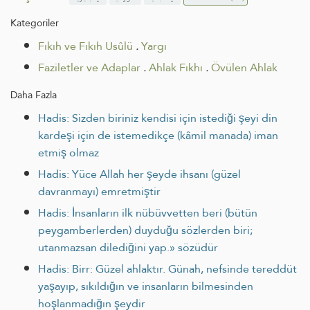
Kategoriler
Fıkıh ve Fıkıh Usûlü
.
Yargı
Faziletler ve Adaplar
.
Ahlak Fıkhı
.
Övülen Ahlak
Daha Fazla
Hadis: Sizden biriniz kendisi için istediği şeyi din
kardeşi için de istemedikçe (kâmil manada) iman
etmiş olmaz
Hadis: Yüce Allah her şeyde ihsanı (güzel
davranmayı) emretmiştir
Hadis: İnsanların ilk nübüvvetten beri (bütün
peygamberlerden) duyduğu sözlerden biri;
utanmazsan dilediğini yap.» sözüdür
Hadis: Birr: Güzel ahlaktır. Günah, nefsinde tereddüt
yaşayıp, sıkıldığın ve insanların bilmesinden
hoşlanmadığın şeydir