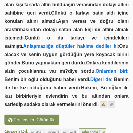
alan kişi tarlada altın bulduaşırı verasından dolayı altını
sahibine geri verdi.Çünkü o tarlayı satın aldı içine
konulan altını almadı.Aşırı verası ve doğru olanı
araştırmasından dolayı satan alan kişi de altını almak
istemedi.Çünkü o da tarlayı ve içindekileri
satmıştı.
Anlaşmazlığa düştüler hakime dediler ki:
Onu
alacak ve senin uygun gördüğün yere koyacak birini
gönder.Bunu yapmaktan geri durdu.Onlara kendilerinin
sizin çocuklarınız var mı?diye sordu.
Onlardan biri:
Benim bir oğlu olduğunu haber verdi.
Diğeri de:
Benim
de bir kızı olduğunu haber verdi.Hakem; Bu oğlan ile
kızı birbirleriyle evlendirin ve bu altından onlara
sarfedip sadaka ola­rak vermelerini önerdi.
Tercümeleri Görüntüle
Geçerli Dil:
الإنجليزية
الأوردية
الإسبانية
Daha Fazla
(13)