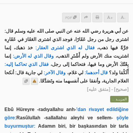
PDF
+
-
عن أبي هريرة رضي الله عنه عن النبي صلى الله عليه وسلم قال:
اشترى رجل من رجل عَقَارًا، فوجد الذي اشترى العَقَارَ في عَقَارِه
جَرَّةً فيها ذهب،
فقال له الذي اشترى العقار:
خذ ذهبك، إنما
اشتريت منك الأرض ولم أَشْتَرِ الذهب،
وقال الذي له الأرض:
إنما
بِعْتُكَ الأرض وما فيها، فتحاكما إلى رجل،
فقال الذي تحاكما إليه:
أَلَكُمَا ولد؟
قال أحدهما:
لي غلام،
وقال الآخر:
لي جارية قال: أنكحا
الغلام الجارية، وأنفقا على أنفسهما منه وتَصَدَّقَا.
] - [متفق عليه]
صحيح
[
المزيــد ...
Ebû Hüreyre -radıyallahu anh-
'dan rivayet edildiğine
göre:
Rasûlullah -sallallahu aleyhi ve sellem-
şöyle
buyurmuştur:
Adamın biri, bir başkasından bir tarla