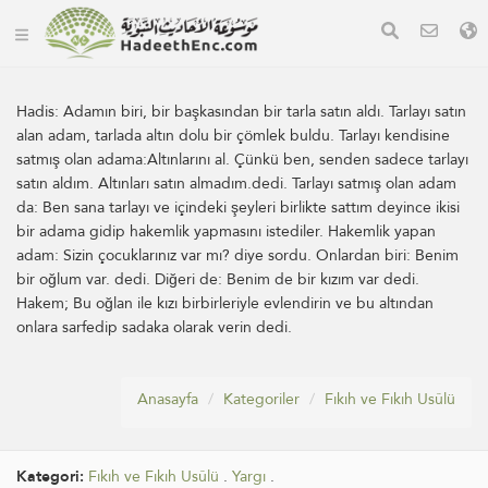
Hadis:
Adamın biri, bir başkasından bir tarla satın aldı. Tarlayı satın
alan adam, tarlada altın dolu bir çömlek buldu. Tarlayı kendisine
satmış olan adama:Altınlarını al. Çünkü ben, senden sadece tarlayı
satın aldım. Altınları satın almadım.dedi. Tarlayı satmış olan adam
da: Ben sana tarlayı ve içindeki şeyleri birlikte sattım deyince ikisi
bir adama gidip hakemlik yapmasını istediler. Hakemlik yapan
adam: Si­zin çocuklarınız var mı? diye sordu. Onlardan biri: Benim
bir oğlum var. dedi. Diğeri de: Benim de bir kızım var dedi.
Hakem; Bu oğlan ile kızı birbirleriyle evlendirin ve bu altından
onlara sarfedip sadaka ola­rak verin dedi.
Anasayfa
Kategoriler
Fıkıh ve Fıkıh Usûlü
Kategori:
Fıkıh ve Fıkıh Usûlü
.
Yargı
.