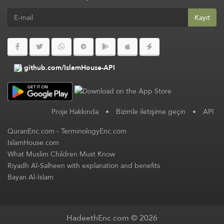
Kayıt
github.com/IslamHouse-API
Proje Hakkında
•
Bizimle iletişime geçin
•
API
QuranEnc.com
-
TerminologyEnc.com
IslamHouse.com
What Muslim Children Must Know
Riyadh Al-Salheen with explanation and benefits
Bayan Al-Islam
HadeethEnc.com © 2026