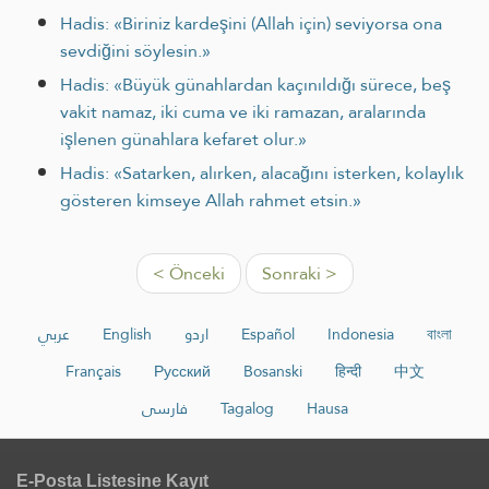
Hadis: «Biriniz kardeşini (Allah için) seviyorsa ona
sevdiğini söylesin.»
Hadis: «Büyük günahlardan kaçınıldığı sürece, beş
vakit namaz, iki cuma ve iki ramazan, aralarında
işlenen günahlara kefaret olur.»
Hadis: «Satarken, alırken, alacağını isterken, kolaylık
gösteren kimseye Allah rahmet etsin.»
< Önceki
Sonraki >
عربي
English
اردو
Español
Indonesia
বাংলা
Français
Русский
Bosanski
हिन्दी
中文
فارسی
Tagalog
Hausa
E-Posta Listesine Kayıt