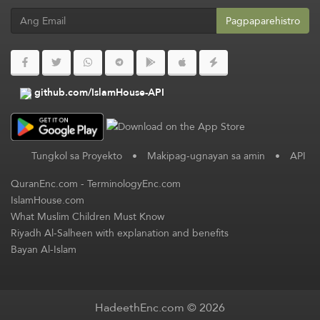
Pagpaparehistro
github.com/IslamHouse-API
Tungkol sa Proyekto
•
Makipag-ugnayan sa amin
•
API
QuranEnc.com
-
TerminologyEnc.com
IslamHouse.com
What Muslim Children Must Know
Riyadh Al-Salheen with explanation and benefits
Bayan Al-Islam
HadeethEnc.com © 2026