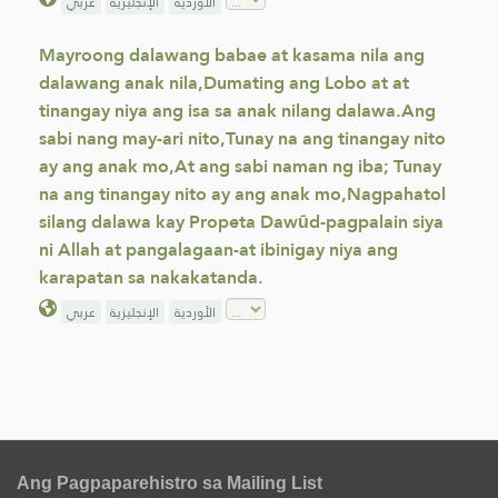
الأوردية
الإنجليزية
عربي
Mayroong dalawang babae at kasama nila ang
dalawang anak nila,Dumating ang Lobo at at
tinangay niya ang isa sa anak nilang dalawa.Ang
sabi nang may-ari nito,Tunay na ang tinangay nito
ay ang anak mo,At ang sabi naman ng iba; Tunay
na ang tinangay nito ay ang anak mo,Nagpahatol
silang dalawa kay Propeta Dawūd-pagpalain siya
ni Allah at pangalagaan-at ibinigay niya ang
karapatan sa nakakatanda.
الأوردية
الإنجليزية
عربي
Ang Pagpaparehistro sa Mailing List