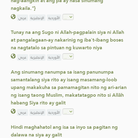
nag-aangkin at ang pa ay nasa sinumang
nagkaila."}
الأوردية
الإنجليزية
عربي
Tunay na ang Sugo ni Allah-pagpalain siya ni Allah
at pangalagaan-ay nakarinig ng iba`t-ibang boses
na nagtatalo sa pintuan ng kuwarto niya
الأوردية
الإنجليزية
عربي
Ang sinumang nanumpa sa isang panunumpa
samantalang siya rito ay isang masamang-loob
upang makakuha sa pamamagitan nito ng ari-arian
ng isang taong Muslim, makatatagpo nito si Allāh
habang Siya rito ay galit
الأوردية
الإنجليزية
عربي
Hindi maghahatol ang isa sa inyo sa pagitan ng
dalawa na siya ay galit