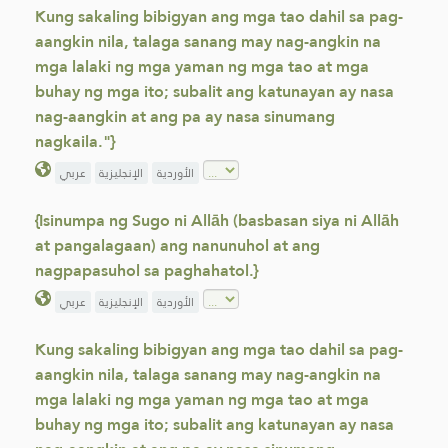
Kung sakaling bibigyan ang mga tao dahil sa pag-
aangkin nila, talaga sanang may nag-angkin na
mga lalaki ng mga yaman ng mga tao at mga
buhay ng mga ito; subalit ang katunayan ay nasa
nag-aangkin at ang pa ay nasa sinumang
nagkaila."}
الأوردية
الإنجليزية
عربي
{Isinumpa ng Sugo ni Allāh (basbasan siya ni Allāh
at pangalagaan) ang nanunuhol at ang
nagpapasuhol sa paghahatol.}
الأوردية
الإنجليزية
عربي
Kung sakaling bibigyan ang mga tao dahil sa pag-
aangkin nila, talaga sanang may nag-angkin na
mga lalaki ng mga yaman ng mga tao at mga
buhay ng mga ito; subalit ang katunayan ay nasa