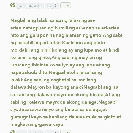
الأوردية
الإنجليزية
عربي
Nagbili ang lalaki sa isang lalaki ng ari-
arian,natagpuan ng bumili ng ari-arian sa ari-arian
nito ang garapon na naglalaman ng ginto.Ang sabi
ng nakabili ng ari-arian;Kunin mo ang ginto
mo,dahil ang binili kolang ay ang lupa mo at hindi
ko binili ang ginto,Ang sabi ng may-ari ng
lupa:Ang ibininta ko sa iyo ay ang lupa at ang
napapaloob dito.Nagpahatol sila sa isang
lalaki:Ang sabi ng naghatol sa kanilang
dalawa:Mayron ba kayong anak?Nagsabi ang isa
sa kanilang dalawa:mayroon akong binata,At ang
sabi ng ikalawa:mayroon akong dalaga.Nagsabi
siya:Ipaasawa ninyo ang binata sa dalaga,at
gumugol kayo sa kanilang dalawa mula sa ginto at
magkawang-gawa kayo.