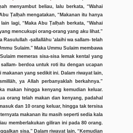
lḥah menyambut beliau, lalu berkata, “Wahai
 “Abu Ṭalḥah mengatakan, “Makanan itu hanya
ain lagi, “Maka Abu Ṭalḥah berkata, “Wahai
yang mencukupi orang-orang yang aku lihat.”
sulullah -ṣallallāhu 'alaihi wa sallam- telah
ai Ummu Sulaim.” Maka Ummu Sulaim membawa
mu Sulaim memeras sisa-sisa lemak kental yang
a sallam- berdoa untuk roti itu dengan ucapan
makanan yang sedikit ini. Dalam riwayat lain,
millāh, ya Allah perbanyaklah berkahnya.”
reka makan hingga kenyang kemudian keluar.
mua orang telah makan dan kenyang, padahal
 masuk dan 10 orang keluar, hingga tak tersisa
rnyata makanan itu masih seperti sedia kala
liau memberlakukan giliran ini pada 80 orang.
nggalkan sisa.” Dalam riwayat lain, “Kemudian