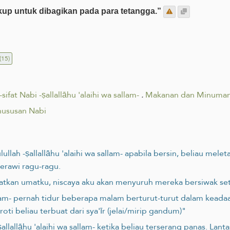
p untuk dibagikan pada para tetangga.”
(15)
-sifat Nabi -ṣallallāhu 'alaihi wa sallam-
.
Makanan dan Minuman Na
ususan Nabi
lullah -ṣallallāhu 'alaihi wa sallam- apabila bersin, beliau me
erawi ragu-ragu.
atkan umatku, niscaya aku akan menyuruh mereka bersiwak set
 sallam- pernah tidur beberapa malam berturut-turut dalam kead
i beliau terbuat dari sya'īr (jelai/mirip gandum)"
lallāhu 'alaihi wa sallam- ketika beliau terserang panas. Lant