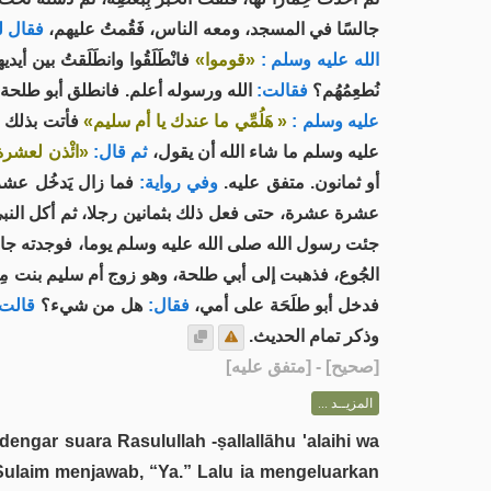
جالسًا في المسجد، ومعه الناس، فَقُمتُ عليهم،
فقال  :
الله عليه وسلم :
«قوموا»
فانْطَلَقُوا وانطَلَقتُ بين أيد،
نُطعِمُهُم؟
فقالت:
الله ورسوله أعلم. فانطلق أبو طلح،
عليه وسلم :
« هَلُمِّي ما عندك يا أم سليم»
فأتت بذلك الخ
عليه وسلم ما شاء الله أن يقول،
ثم قال:
ائْذن لعشرة»
أو ثمانون. متفق عليه.
وفي رواية:
فما زال يَدخُل عشرة.
عشرة عشرة، حتى فعل ذلك بثمانين رجلا، ثم أكل النبي .
جئت رسول الله صلى الله عليه وسلم يوما، فوجدته جالسا،
الجُوع، فذهبت إلى أبي طلحة، وهو زوج أم سليم بنت مِل،
فدخل أبو طلَحَة على أمي،
فقال:
هل من شيء؟
قالت:
وذكر تمام الحديث.
] - [متفق عليه]
صحيح
[
المزيــد ...
ngar suara Rasulullah -ṣallallāhu 'alaihi wa
laim menjawab, “Ya.” Lalu ia mengeluarkan