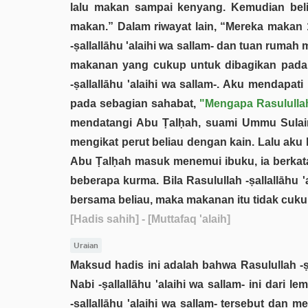
lalu makan sampai kenyang. Kemudian beli
makan.” Dalam riwayat lain, “Mereka makan 1
-ṣallallāhu 'alaihi wa sallam- dan tuan rum
makanan yang cukup untuk dibagikan pada p
-ṣallallāhu 'alaihi wa sallam-. Aku mendapa
pada sebagian sahabat,
"Mengapa Rasulullah 
mendatangi Abu Ṭalḥah, suami Ummu Sulaim bi
mengikat perut beliau dengan kain. Lalu aku
Abu Ṭalḥah masuk menemui ibuku, ia berkata
beberapa kurma. Bila Rasulullah -ṣallallāhu 
bersama beliau, maka makanan itu tidak cuku
[Hadis sahih]
- [Muttafaq 'alaih]
Uraian
Maksud hadis ini adalah bahwa Rasulullah -ṣa
Nabi -ṣallallāhu 'alaihi wa sallam- ini dari
-ṣallallāhu 'alaihi wa sallam- tersebut da