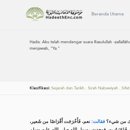
Beranda Utama
Hadis:
Aku telah mendengar suara Rasulullah -ṣallall
menjawab, “Ya.”
Klasifikasi:
Sejarah dan Tarikh
.
Sirah Nabawiyah
.
Sifat
ندك من شيء؟
فقالت:
نعم، فَأَخْرَجَت أَقْرَاصًا من شَعير،
يه وسلم فَذَهَبَتُ به، فوجدت رسول الله صلى الله عليه وسلم