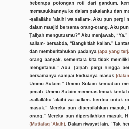
beberapa potongan roti dari gandum, k
memasukkannya ke dalam pakaianku dan men
-ṣallallāhu 'alaihi wa sallam-. Aku pun perg
dalam masjid bersama orang-orang. Aku pun b
Ṭalḥah mengutusmu?” Aku menjawab, “Ya.” Be
sallam- bersabda, “Bangkitlah kalian.” Lan
dan memberitahukan padanya
(apa yang terj
orang banyak, sementara kita tidak memili
mengetahui.” Abu Ṭalḥah pergi hingga berte
bersamanya sampai keduanya masuk
(dala
Ummu Sulaim.” Ummu Sulaim kemudian memberik
pecah. Ummu Sulaim memeras lemak kental di
-ṣallallāhu 'alaihi wa sallam- berdoa untuk 
masuk.” Mereka pun dipersilahkan masuk, 
orang.” Mereka pun dipersilahkan masuk. H
(Muttafaq 'Alaih)
. Dalam riwayat lain, “Tak 