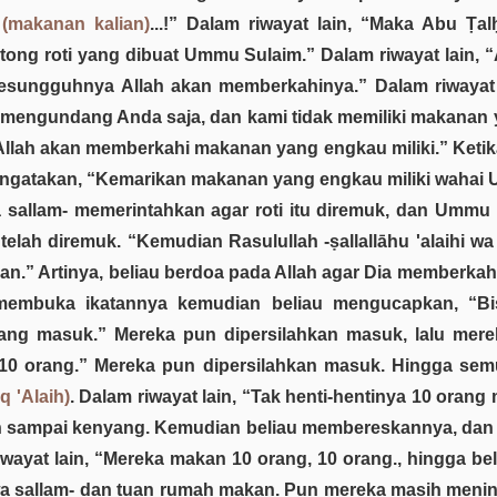
h
(makanan kalian)
...!” Dalam riwayat lain, “Maka Abu Ṭa
otong roti yang dibuat Ummu Sulaim.” Dalam riwayat lain,
Sesungguhnya Allah akan memberkahinya.” Dalam riwayat l
mengundang Anda saja, dan kami tidak memiliki makanan 
ah akan memberkahi makanan yang engkau miliki.” Ketika Ra
engatakan, “Kemarikan makanan yang engkau miliki wah
hi wa sallam- memerintahkan agar roti itu diremuk, dan Um
telah diremuk. “Kemudian Rasulullah -ṣallallāhu 'alaihi w
n.” Artinya, beliau berdoa pada Allah agar Dia memberkahi 
membuka ikatannya kemudian beliau mengucapkan, “Bis
orang masuk.” Mereka pun dipersilahkan masuk, lalu me
k 10 orang.” Mereka pun dipersilahkan masuk. Hingga se
q 'Alaih)
. Dalam riwayat lain, “Tak henti-hentinya 10 orang
 sampai kenyang. Kemudian beliau membereskannya, dan te
wayat lain, “Mereka makan 10 orang, 10 orang., hingga be
i wa sallam- dan tuan rumah makan. Pun mereka masih meni