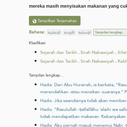
mereka masih menyisakan makanan yang cuku
Tampilkan Terjemahan
Bahasa:
الإنجليزية
الأوردية
الإسبانية
Tampilan lengkap...
Klasifikasi
Sejarah dan Tarikh
.
Sirah Nabawiyah
.
Sifat
Sejarah dan Tarikh
.
Sirah Nabawiyah
.
Kekh
Tampilan lengkap...
Hadis: Dari Abu Hurairah, ia berkata, "Rasu
merendahkan -atau menekan- suaranya." P
Hadis: Jika seandainya tidak akan member
Hadis: "Rasulullah -ṣallallāhu 'alaihi wa
tidak mendapatkan makanan. Kebanyakan rot
Hadis: Aku pernah masuk menemui Nabi -ṣal