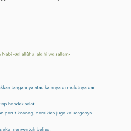
bi -ṣallallāhu 'alaihi wa sallam-
letakkan tangannya atau kainnya di mulutnya dan
iap hendak salat
aan perut kosong, demikian juga keluarganya
as aku menyentuh beliau.