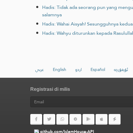
Hadis: Tidak ada seorang pun yang meng
salamnya
Hadis: Wahai Aisyah! Sesungguhnya kedua ma
عربي
English
اردو
Español
ئۇيغۇرچە
Registrasi di milis
github.com/IslamHouse-API