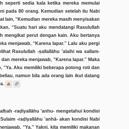
 seperti sedia kala ketika mereka memulai
ini pada 80 orang. Kemudian setelah itu Nabi
ayat lain, “Kemudian mereka masih menyisakan
kan, “Suatu hari aku mendatangi Rasulullah
lah mengikat perut dengan kain. Aku bertanya
ka menjawab, “Karena lapar.” Lalu aku pergi
at Rasulullah -ṣallallāhu 'alaihi wa sallam-
)
dan mereka menjawab, “Karena lapar.” Maka
 “Ya. Aku memiliki beberapa potong roti dan
beliau, namun bila ada orang lain ikut datang
a.
Ṭalḥah -raḍiyallāhu 'anhu- mengetahui kondisi
 Sulaim -raḍiyallāhu 'anhā- akan kondisi Nabi
enjawab, “Ya.” Yakni, kita memiliki makanan