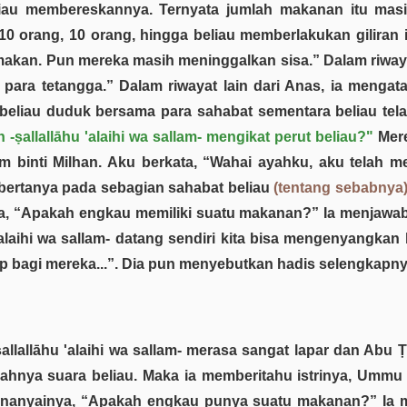
au membereskannya. Ternyata jumlah makanan itu masih
0 orang, 10 orang, hingga beliau memberlakukan giliran 
ah makan. Pun mereka masih meninggalkan sisa.” Dalam riw
ara tetangga.” Dalam riwayat lain dari Anas, ia mengata
ti beliau duduk bersama para sahabat sementara beliau te
-ṣallallāhu 'alaihi wa sallam- mengikat perut beliau?"
Mere
nti Milhan. Aku berkata, “Wahai ayahku, aku telah melih
 bertanya pada sebagian sahabat beliau
(tentang sebabnya
, “Apakah engkau memiliki suatu makanan?” Ia menjawab,
'alaihi wa sallam- datang sendiri kita bisa mengenyangkan 
p bagi mereka...”. Dia pun menyebutkan hadis selengkapny
llallāhu 'alaihi wa sallam- merasa sangat lapar dan Abu 
 lemahnya suara beliau. Maka ia memberitahu istrinya, Ummu
n menanyainya, “Apakah engkau punya suatu makanan?” Ia m