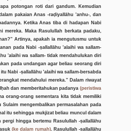
erapa potongan roti dari gandum. Kemudian
lam pakaian Anas -raḍiyallāhu 'anhu-, dan
badannya. Ketika Anas tiba di hadapan Nabi
kahi mereka. Maka Rasulullah berkata padaku,
nan?” Artinya, apakah ia mengutusmu untuk
 pada Nabi -ṣallallāhu 'alaihi wa sallam-
hu 'alaihi wa sallam- tidak mendahulukan diri
atakan pada undangan agar beliau seorang diri
u Nabi -ṣallallāhu 'alaihi wa sallam-bersabda
erangkat mendahului mereka.” Dalam riwayat
Ṭalḥah dan memberitahukan padanya
(peristiwa
ma orang-orang sementara kita tidak memiliki
mu Sulaim mengembalikan permasalahan pada
hal itu sehingga mukjizat beliau muncul dalam
pergi hingga bertemu Rasulullah -ṣallallāhu
 masuk
(ke dalam rumah)
. Rasulullah -ṣallallāhu