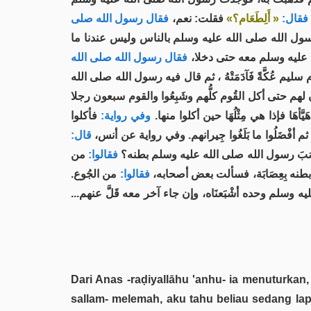
فقال
« أَلِطَعَام؟»
فقلت: نعم،
فقال رسول الله صلى
سول الله صلى الله عليه وسلم بالناس وليس عندنا ما
ه عليه وسلم معه حتى دخلا
فقال رسول الله صلى الله
يم عُكَّةً فَآدَمَتْهُ ، ثم قال فيه رسول الله صلى الله
لهم حتى أكل القُوم كلُّهم وشَبِعُوا والقوم سبعون رجلا
ا فإذا هي مِثْلُهَا حين أكلوا منها
وفي رواية:
فأكلوا
ثم أفْضَلُوا ما بَلَغُوا جِيرانهم. وفي رواية عن أنس
قال:
َبَ رسول الله صلى الله عليه وسلم بطنه؟
فقالوا:
من
 بطنه بِعِصَابَة، فسألت بعض أصحابه
فقالوا:
من الجُوع.
ليه وسلم وحده أشْبَعنَاه، وإن جاء آخر معه قَلَّ عنهم
Dari Anas -raḍiyallāhu 'anhu- ia menuturkan
sallam- melemah, aku tahu beliau sedang 