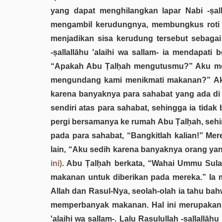
yang dapat menghilangkan lapar Nabi -ṣal
mengambil kerudungnya, membungkus roti d
menjadikan sisa kerudung tersebut sebagai
-ṣallallāhu 'alaihi wa sallam- ia mendapati
“Apakah Abu Ṭalḥah mengutusmu?” Aku menj
mengundang kami menikmati makanan?” Aku 
karena banyaknya para sahabat yang ada di ha
sendiri atas para sahabat, sehingga ia tidak
pergi bersamanya ke rumah Abu Ṭalḥah, sehing
pada para sahabat, “Bangkitlah kalian!” M
lain, “Aku sedih karena banyaknya orang y
ini)
. Abu Ṭalḥah berkata, “Wahai Ummu Sulaim
makanan untuk diberikan pada mereka.” Ia
Allah dan Rasul-Nya, seolah-olah ia tahu bah
memperbanyak makanan. Hal ini merupakan ba
'alaihi wa sallam-. Lalu Rasulullah -ṣallal