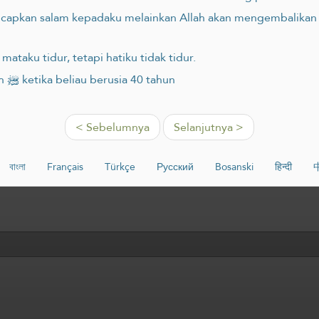
ucapkan salam kepadaku melainkan Allah akan mengembalika
taku tidur, tetapi hatiku tidak tidur.
Hadis: Wahyu diturunkan kepada Rasulullah ﷺ ketika beliau berusia 40 tahun
< Sebelumnya
Selanjutnya >
বাংলা
Français
Türkçe
Русский
Bosanski
हिन्दी