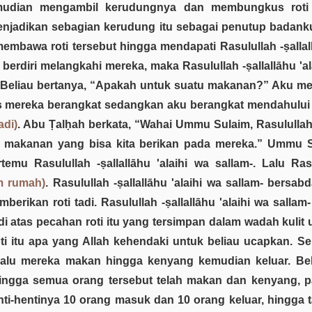
emudian mengambil kerudungnya dan membungkus roti 
jadikan sebagian kerudung itu sebagai penutup badanku.
i membawa roti tersebut hingga mendapati Rasulullah -ṣalla
erdiri melangkahi mereka, maka Rasulullah -ṣallallāhu 'a
liau bertanya, “Apakah untuk suatu makanan?” Aku menjaw
tas mereka berangkat sedangkan aku berangkat mendahulu
adi)
. Abu Ṭalḥah berkata, “Wahai Ummu Sulaim, Rasulullah 
ki makanan yang bisa kita berikan pada mereka.” Ummu S
mu Rasulullah -ṣallallāhu 'alaihi wa sallam-. Lalu Rasul
m rumah)
. Rasulullah -ṣallallāhu 'alaihi wa sallam- bers
an roti tadi. Rasulullah -ṣallallāhu 'alaihi wa sallam-
 atas pecahan roti itu yang tersimpan dalam wadah kulit
roti itu apa yang Allah kehendaki untuk beliau ucapkan. S
lalu mereka makan hingga kenyang kemudian keluar. Beli
ingga semua orang tersebut telah makan dan kenyang, p
henti-hentinya 10 orang masuk dan 10 orang keluar, hingga