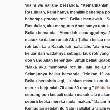
'alaihi wa sallam- bersabda, “Kemarikanla
Rasulullah, kami hanya memiliki beberapa p
beberapa potong roti.” Beliau menjawab, “
Rasulullah, aku mengutus Anas hanya untuk 
Beliau bersabda, “Masuklah, sesungguhnya All
masuk ke dalam rumah Abu Ṭalḥah beliau m
roti tadi. Lalu Rasulullah -ṣallallāhu 'alai
keluar dari wadahnya sebagai lauk roti yang 
doa yang Allah kehendaki untuk beliau ucapka
“Maka aku membawa roti itu, lalu beliau 
Selanjutnya beliau bersabda, “Izinkan 10 
Beliau bersabda lagi, “Izinkan masuk untu
mereka berjumlah 70 atau 80 orang.”
(Muttafa
seorang pun kecuali sudah masuk lalu makan
seperti ketika mereka mulai makan.” Dalam ri
Kemudian setelah itu Nabi -ṣallallāhu 'alaih