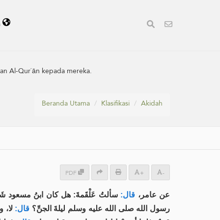
a
kan Al-Qur`ān kepada mereka.
Beranda Utama
Klasifikasi
Akidah
PDF
+
-
عن عامر،
قال:
سألتُ عَلْقَمةَ: هل كان ابنُ مسعود شَ
رسول الله صلى الله عليه وسلم ليلةَ الجنِّ؟
قال:
لا، و.