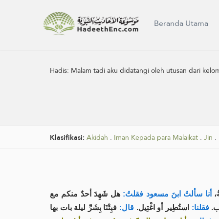
Beranda Utama
Hadis:
Malam tadi aku didatangi oleh utusan dari kel
Klasifikasi:
Akidah
.
Iman Kepada para Malaikat
.
Jin
.
ُ
أنا سألتُ ابنَ مسعود فقلتُ:
هل شَهِدَ أحدٌ منكم مع
اب
فقلنا:
استُطِير أو اغْتِيل.
قال:
فبِتْنَا بِشَرِّ ليلة بات بها