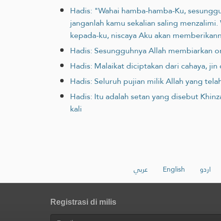
Hadis: "Wahai hamba-hamba-Ku, sesungguh
janganlah kamu sekalian saling menzalimi.
kepada-ku, niscaya Aku akan memberikann
Hadis: Sesungguhnya Allah membiarkan or
Hadis: Malaikat diciptakan dari cahaya, ji
Hadis: Seluruh pujian milik Allah yang tel
Hadis: Itu adalah setan yang disebut Khi
kali
عربي
English
اردو
Registrasi di milis