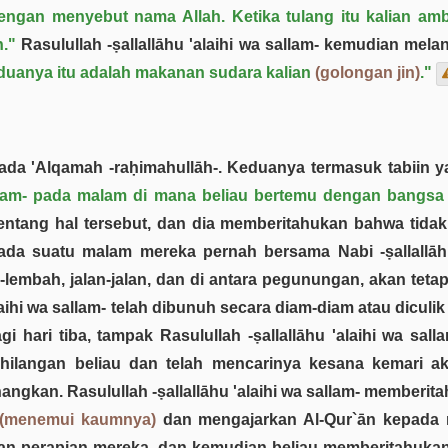
ngan menyebut nama Allah. Ketika tulang itu kalian amb
."
Rasulullah -ṣallallāhu 'alaihi wa sallam- kemudian mel
eduanya itu adalah makanan sudara kalian
(golongan jin)
."
pada 'Alqamah -raḥimahullāh-. Keduanya termasuk tabiin 
sallam- pada malam di mana beliau bertemu dengan bangsa 
tentang hal tersebut, dan dia memberitahukan bahwa tida
pada suatu malam mereka pernah bersama Nabi -ṣallallāhu
h-lembah, jalan-jalan, dan di antara pegunungan, akan te
laihi wa sallam- telah dibunuh secara diam-diam atau diculi
 hari tiba, tampak Rasulullah -ṣallallāhu 'alaihi wa sal
langan beliau dan telah mencarinya kesana kemari aka
ngkan. Rasulullah -ṣallallāhu 'alaihi wa sallam- memberit
(menemui kaumnya)
dan mengajarkan Al-Qur`ān kepada m
an perapian mereka, dan kemudian beliau memberitahukan 