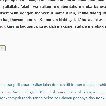
-ṣallallāhu 'alaihi wa sallam- memberitahu mereka bah
isembelih dengan menyebut nama Allah, ketika tulang it
agi hewan mereka. Kemudian Nabi -ṣallallāhu 'alaihi wa s
ng)
, karena keduanya itu adalah makanan sudara mereka dar
(11)
seorang di antara kalian ialah dengan dihimpun di dalam rahi
rsama Rasulullah -ṣallallāhu 'alaihi wa sallam-, tiba-tiba munc
tidak tampak tanda-tanda bekas perjalanan padanya dan tidak 