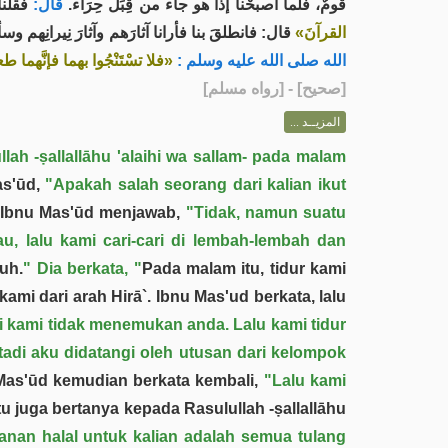
قومٌ، فلما أصبحْنا إذا هو جاء من قِبَل حِرَاء.
قال:
فقلنا.
القرآنَ»
قال: فانطلقَ بنا فأرانا آثارَهم وآثارَ نِيرانِهم :
الله صلى الله عليه وسلم :
فلا تسْتَنْجُوا بهما فإنَّهما ط»
] - [رواه مسلم]
صحيح
[
المزيــد ...
ah -ṣallallāhu 'alaihi wa sallam- pada malam
as'ūd,
"Apakah salah seorang dari kalian ikut
Ibnu Mas'ūd menjawab,
"Tidak, namun suatu
iau, lalu kami cari-cari di lembah-lembah dan
nuh.
" Dia berkata, "
Pada malam itu, tidur kami
 kami dari arah Hirā`. Ibnu Mas'ud berkata, lalu
api kami tidak menemukan anda. Lalu kami tidur
tadi aku didatangi oleh utusan dari kelompok
as'ūd kemudian berkata kembali,
"Lalu kami
itu juga bertanya kepada Rasulullah -ṣallallāhu
nan halal untuk kalian adalah semua tulang