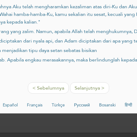
nya Aku telah mengharamkan kezaliman atas diri-Ku dan Aku
 Wahai hamba-hamba-Ku, kamu sekalian itu sesat, kecuali yang
ya kepada kalian."
ang yang zalim. Namun, apabila Allah telah menghukumnya, D
n diciptakan dari nyala api, dan Adam diciptakan dari apa yang 
ah menjadikan tipu daya setan sebatas bisikan
nzab. Apabila engkau merasakannya, maka berlindunglah kepada
< Sebelumnya
Selanjutnya >
Español
Français
Türkçe
Русский
Bosanski
हिन्दी