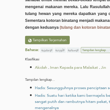
mengenai makanan mereka. Lalu Rasulullah 
tulang hewan yang mereka dapatkan yang d
Sementara kotoran binatang menjadi makanan b
dengan keduanya
(tulang dan kotoran binata
Tampilkan Terjemahan
Bahasa:
الإنجليزية
الأوردية
الإسبانية
Tampilan lengkap...
Klasifikasi
Akidah
.
Iman Kepada para Malaikat
.
Jin
Tampilan lengkap...
Hadis: Sesungguhnya proses penciptaan se
Hadis: Suatu hari ketika kami bermajelis be
sangat putih dan rambutnya hitam pekat, 
mengenalnya