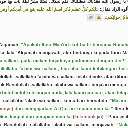
 يا رسول الله فقدْناك فطلبْناك فلم نجدْك، فبِتْنَا بِشَرِّ ليلة بات بها قو
وسألوه الزاد فقال
لكم كلُّ عظم ذُكر اسمُ الله عليه يقع في أيديكم أوفر ما ي»
.
«عامُ إخوانِكم
 'Alqamah,
"Apakah Ibnu Mas'ūd ikut hadir bersama Rasulull
ta, lalu 'Alqamah menjawab, aku bertanya kepada Ibnu M
i wa sallam- pada malam terjadinya pertemuan dengan Jin?"
allāhu 'alaihi wa sallam-, tiba-tiba kami kehilangan bel
lullah -ṣallallāhu 'alaihi wa sallam- telah diculik atau dibu
pak Rasulullah -ṣallallāhu 'alaihi wa sallam- berjalan menuju
 betul-betul kehilangan anda, lalu kami cari-cari, akan tet
 -ṣallallāhu 'alaihi wa sallam- kemudian bersabda,
"Malam 
umnya)
dan mengajarkan Al-Qur`ān kepada mereka."
Ibnu M
bekas tempat dan perapian mereka
(kelompok jin)
."
Para jin 
 Rasulullah -ṣallallāhu 'alaihi wa sallam- menjawab,
"Maka