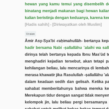
hewan yang kamu temui yang disembelih de
binatang menjadi makanan bagi hewan kalian
kalian beristinja dengan keduanya, karena k
[Hadis sahih]
- [Diriwayatkan oleh Muslim]
Uraian
Āmir Asy-Sya'bi -raḥimahullāh- bertanya ke
hadir bersama Nabi -ṣallallāhu 'alaihi wa 
dirinya telah bertanya kepada Ibnu Mas'ūd 
menghadiri kejadian tersebut, akan tetapi 
kehilangan beliau, lalu mencarinya di lemba
merasa khawatir jika Rasulullah -ṣallallāhu 'a
dalam keadaan sedih dan gelisah. Ketika pagi
sahabat memberitahunya bahwa mereka kehi
Merekapun tidur dengan sangat tidak menyena
kelompok jin, lalu beliau pergi bersamanya
sahabat untuk melihat bekas-bekas tempat d