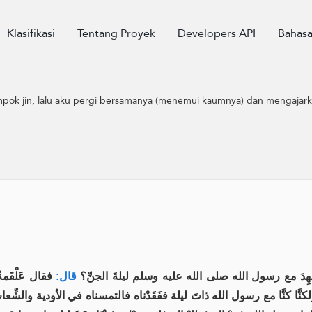
Klasifikasi
Tentang Proyek
Developers API
Bahas
ompok jin, lalu aku pergi bersamanya (menemui kaumnya) dan mengajar
هِدَ مع رسول الله صلى الله عليه وسلم ليلةَ الجنِّ؟
قال:
فقال عَلْقَمة،
لكنَّا كنَّا مع رسول الله ذاتَ ليلة ففَقَدْناه فالتمسناه في الأودية والشِّع