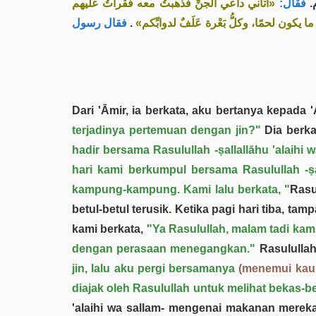
م
فقال:
«أتاني داعي الجنِّ فذهبتُ معه فقرأتُ عليهم
فقال رسول
.
«كون لحمًا، وكلُّ بَعْرة عَلَفٌ لدوابِّكم
Dari 'Āmir, ia berkata, aku bertanya kepada
terjadinya pertemuan dengan jin?"
Dia berka
hadir bersama Rasulullah -ṣallallāhu 'alaih
hari kami berkumpul bersama Rasulullah -ṣall
kampung-kampung. Kami lalu berkata, "
Rasu
betul-betul terusik. Ketika pagi hari tiba, tam
kami berkata,
"Ya Rasulullah, malam tadi kami
dengan perasaan menegangkan."
Rasulullah
jin, lalu aku pergi bersamanya
(menemui ka
diajak oleh Rasulullah untuk melihat bekas-
'alaihi wa sallam- mengenai makanan mereka.