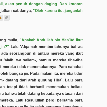
il, akan penuh dengan daging. Dan kotoran
anjutkan sabdanya,
"Oleh karena itu, janganlah
yang mulia,
"Apakah Abdullah bin Mas'ūd ikut
jin?"
Lalu 'Alqamah memberitahunya bahwa
k ada seorangpun di antara mereka yang ikut
 'alaihi wa sallam-, namun mereka tiba-tiba
tapi mereka tidak menemukannya. Para sahabat
k oleh bangsa jin. Pada malam itu, mereka tidur
lam- datang dari arah gunung Hirā`. Lalu para
n tetapi tidak berhasil menemukan beliau.
ahu bahwa telah datang kepadanya utusan dari
ereka. Lalu Rasulullah pergi bersama para
bahwa para jin itu telah bertanya kepadanya