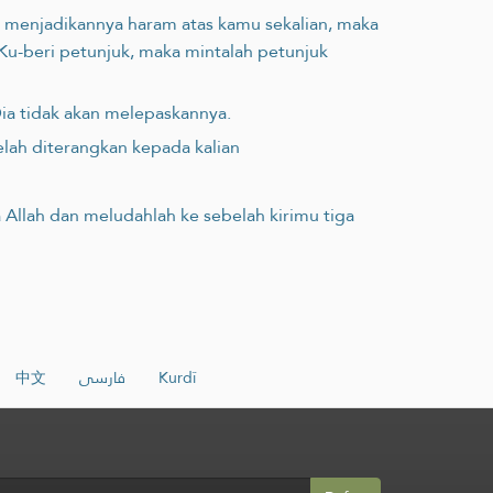
 menjadikannya haram atas kamu sekalian, maka
 Ku-beri petunjuk, maka mintalah petunjuk
ia tidak akan melepaskannya.
telah diterangkan kepada kalian
 Allah dan meludahlah ke sebelah kirimu tiga
中文
فارسی
Kurdî