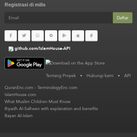
Registrasi di milis
Daftar
github.com/IslamHouse-API
Tentang Proyek
•
Hubungi kami
•
API
QuranEnc.com
-
TerminologyEnc.com
IslamHouse.com
What Muslim Children Must Know
Riyadh Al-Salheen with explanation and benefits
Bayan Al-Islam