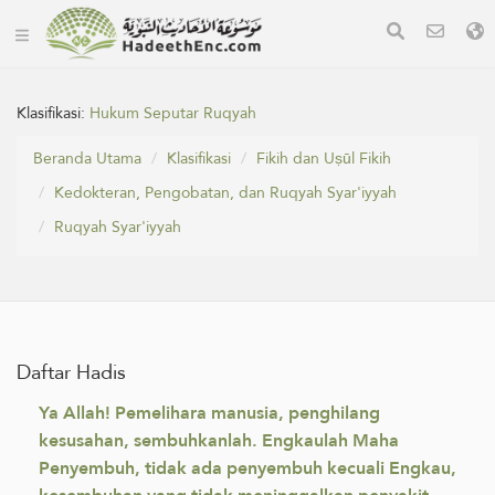
Klasifikasi:
Hukum Seputar Ruqyah
Beranda Utama
Klasifikasi
Fikih dan Uṣūl Fikih
Kedokteran, Pengobatan, dan Ruqyah Syar'iyyah
Ruqyah Syar'iyyah
Daftar Hadis
Ya Allah! Pemelihara manusia, penghilang
kesusahan, sembuhkanlah. Engkaulah Maha
Penyembuh, tidak ada penyembuh kecuali Engkau,