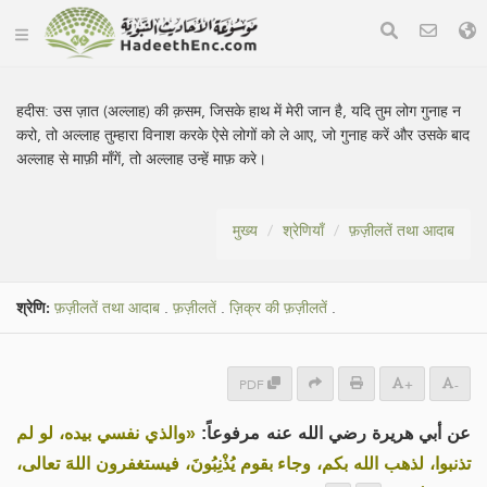
हदीस:
उस ज़ात (अल्लाह) की क़सम, जिसके हाथ में मेरी जान है, यदि तुम लोग गुनाह न
करो, तो अल्लाह तुम्हारा विनाश करके ऐसे लोगों को ले आए, जो गुनाह करें और उसके बाद
अल्लाह से माफ़ी माँगें, तो अल्लाह उन्हें माफ़ करे।
मुख्य
श्रेणियाँ
फ़ज़ीलतें तथा आदाब
श्रेणि:
फ़ज़ीलतें तथा आदाब
.
फ़ज़ीलतें
.
ज़िक्र की फ़ज़ीलतें
.
PDF
+
-
عن أبي هريرة رضي الله عنه مرفوعاً:
«والذي نفسي بيده، لو لم
تذنبوا، لذهب الله بكم، وجاء بقوم يُذْنِبُونَ، فيستغفرون اللهَ تعالى،