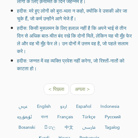
लोगों के लिए क़यामत के दिन जहन्नम है।
हदीस: मरे हुए लोगों को बुरा-भला न कहो, क्योंकि वे उसकी ओर जा
चुके हैं, जो कर्म उन्होंने आगे भेजे हैं।
हदीस: किसी मुसलमन के लिए हलाल नहीं है कि अपने भाई से तीन
दिन से अधिक बात-चीत बंद रखे कि दोनों मिलें, लेकिन यह भी मुँह फेर
ले और वह भी मुँह फेर ले। उन दोनों में उत्तम वह है, जो पहले सलाम
करे।
हदीस: जन्नत में वह व्यक्ति प्रवेश नहीं करेगा, जो रिश्तों-नातों को
काटता हो।
< पिछला
अगला >
عربي
English
اردو
Español
Indonesia
ئۇيغۇرچە
বাংলা
Français
Türkçe
Русский
Bosanski
සිංහල
中文
فارسی
Tagalog
Kurdî
Hausa
Português