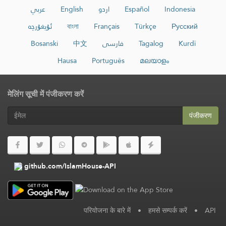
عربي
English
اردو
Español
Indonesia
ئۇيغۇرچە
বাংলা
Français
Türkçe
Русский
Bosanski
中文
فارسی
Tagalog
Kurdî
Hausa
Português
മലയാളം
मेलिंग सूची में पंजीकरण करें
पंजीकरण
github.com/IslamHouse-API
परियोजना के बारे में
•
हमसे सम्पर्क करें
•
API