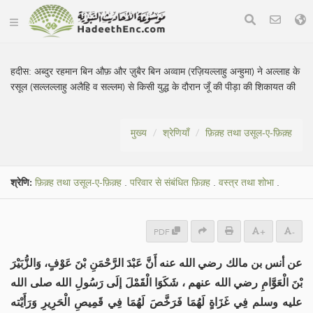
हदीस:
अब्दुर रहमान बिन औफ़ और ज़ुबैर बिन अव्वाम (रज़ियल्लाहु अन्हुमा) ने अल्लाह के
रसूल (सल्लल्लाहु अलैहि व सल्लम) से किसी युद्ध के दौरान जूँ की पीड़ा की शिकायत की
मुख्य
श्रेणियाँ
फ़िक़्ह तथा उसूल-ए-फ़िक़्ह
श्रेणि:
फ़िक़्ह तथा उसूल-ए-फ़िक़्ह
.
परिवार से संबंधित फ़िक़्ह
.
वस्त्र तथा शोभा
.
PDF
+
-
عن أنس بن مالك رضي الله عنه أَنَّ عَبْدَ الرَّحْمَنِ بْنَ عَوْفٍ، وَالزُّبَيْرَ
بْنَ الْعَوَّامِ رضي الله عنهم ، شَكَوَا الْقَمْلَ إلَى رَسُولِ الله صلى الله
عليه وسلم فِي غَزَاةٍ لَهُمَا فَرَخَّصَ لَهُمَا فِي قَمِيصِ الْحَرِيرِ وَرَأَيْته