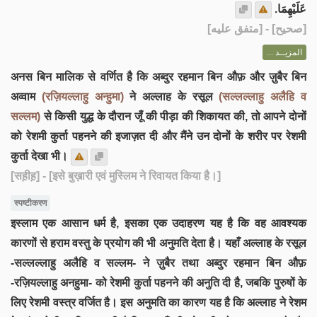
عَلَيْهِمَا.
] - [متفق عليه]
صحيح
[
المزيــد ...
अनस बिन मालिक से वर्णित है कि अब्दुर रहमान बिन औफ़ और ज़ुबैर बिन
अव्वाम
(रज़ियल्लाहु अन्हुमा)
ने अल्लाह के रसूल
(सल्लल्लाहु अलैहि व
सल्लम)
से किसी युद्ध के दौरान जूँ की पीड़ा की शिकायत की, तो आपने दोनों
को रेशमी कुर्ता पहनने की इजाज़त दी और मैंने उन दोनों के शरीर पर रेशमी
कुर्ता देखा भी।
[सह़ीह़]
- [इसे बुख़ारी एवं मुस्लिम ने रिवायत किया है।]
स्पष्टीकरण
इस्लाम एक आसान धर्म है, इसका एक उदाहरण यह है कि वह आवश्यक
कारणों से हराम वस्तु के प्रयोग की भी अनुमति देता है। यहाँ अल्लाह के रसूल
-सल्लल्लाहु अलैहि व सल्लम- ने ज़ुबैर तथा अब्दुर रहमान बिन औफ़
-रज़ियल्लाहु अनहुमा- को रेशमी कुर्ता पहनने की अनुति दी है, जबकि पुरुषों के
लिए रेशमी वस्त्र वर्जित है। इस अनुमति का कारण यह है कि अल्लाह ने रेशम