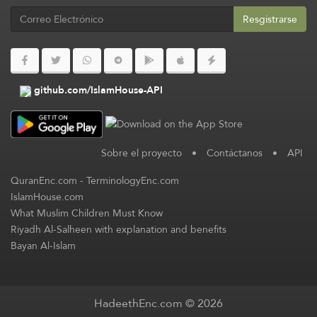
Resgistrarse
github.com/IslamHouse-API
Sobre el proyecto
•
Contáctanos
•
API
QuranEnc.com
-
TerminologyEnc.com
IslamHouse.com
What Muslim Children Must Know
Riyadh Al-Salheen with explanation and benefits
Bayan Al-Islam
HadeethEnc.com © 2026