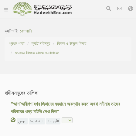
ক্যাটাগরি:
কোম্পানি
প্রথম পাতা
ক্যাটাগরিসমূহ
ফিকহ ও উসূলে ফিকহ
লেনদেন বিষয়ক মাসআল-মাসায়েল
হাদীসসমূহের তালিকা
“আশ‘আরীগণ যখন জিহাদের ময়দানে অবস্থান করত অথবা মদীনায় তাদের
পরিবারের খাদ্য ঘাটতি দেখা দিত”
الأوردية
الإنجليزية
عربي