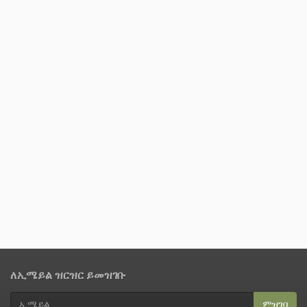
ለኢሜይል ዝርዝር ይመዝገቡ
ምዝገባ