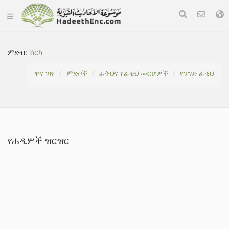
ምድብ:
ሽርካ
ዋና ገጽ
ምድቦች
ፊቅህና የፊቂህ መርሆዎች
የንግድ ፊቂህ
የሐዲሦች ዝርዝር