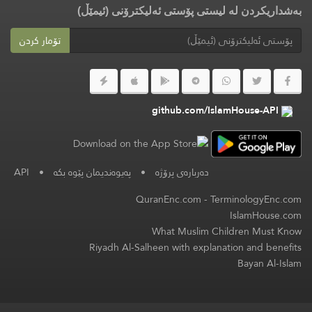
بەشداریکردن لە لیستی پۆستی ئەلیکترۆنی (ئیمێڵ)
تۆمار کردن
github.com/IslamHouse-API
API
•
پەیوەندیمان پێوە بکە
•
دەربارەی پرۆژە
QuranEnc.com
-
TerminologyEnc.com
IslamHouse.com
What Muslim Children Must Know
Riyadh Al-Salheen with explanation and benefits
Bayan Al-Islam