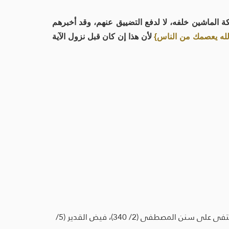
كة الماشين خلفه، لا لدفع التضييق عنهم، وقد أخبرهم
لله يعصمك من الناس}
لأن هذا إن كان قبل نزول الآية
سنن ابن ماجه (1/ 166) (246)، مسند أحمد (22/ 139) (14236)، مرشد ذوي الحجا والحاجة إلى سنن ابن ماجه والقول المكتفى على سنن المصطفى (2/ 340)، فيض القدير (5/