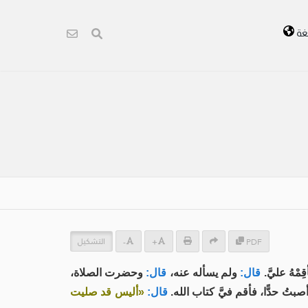
غة
التشكيل
-
+
PDF
هُ عليَّ.
قال:
ولم يسأله عنه،
قال:
وحضرت الصلاة،
بتُ حدًّا، فأقم فيَّ كتاب الله.
قال:
«أليس قد صليت