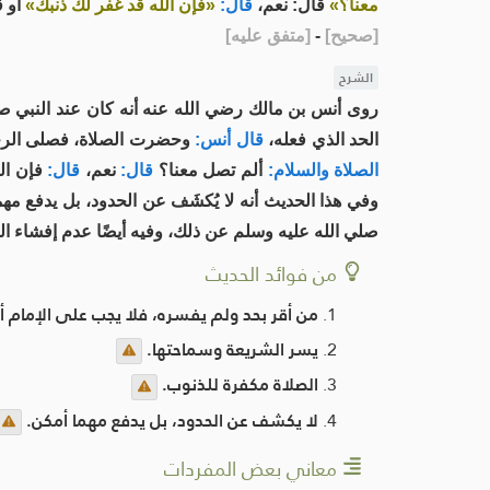
معنا؟»
قال: نعم،
قال:
«فإن الله قد غفر لك ذنبك»
أو 
[
صحيح
]
-
[
متفق عليه
]
الشرح
روى أنس بن مالك رضي الله عنه أنه كان عند النبي صل
الحد الذي فعله،
قال أنس:
وحضرت الصلاة، فصلى الرجل م
الصلاة والسلام:
ألم تصل معنا؟
قال:
نعم،
قال:
فإن الل
وفي هذا الحديث أنه لا يُكشَف عن الحدود، بل يدفع مهم
صلي الله عليه وسلم عن ذلك، وفيه أيضًا عدم إفشاء الفا
من فوائد الحديث
من أقر بحد ولم يفسره، فلا يجب على الإمام أن
يسر الشريعة وسماحتها.
الصلاة مكفرة للذنوب.
لا يكشف عن الحدود، بل يدفع مهما أمكن.
معاني بعض المفردات