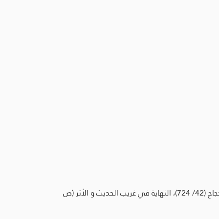
صحيح البخاري (8/ 166) (6823)، صحيح مسلم (4/ 2117) (2764)، البحر المحيط الثجاج في شرح صحيح الإمام مسلم بن الحجاج (42/ 724)، النهاية في غريب الحديث و الأثر (ص