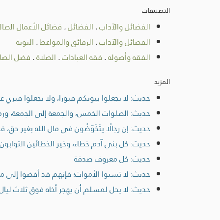
التصنيفات
الفضائل والآداب
.
الفضائل
.
فضائل الأعمال الصال
الفضائل والآداب
.
الرقائق والمواعظ
.
التوبة
الفقه وأصوله
.
فقه العبادات
.
الصلاة
.
فضل الصلا
المزيد
حديث: لا تجعلوا بيوتكم قبورا، ولا تجعلوا قبري 
حديث: الصلوات الخمس، والجمعة إلى الجمعة، ورمضان إ
حديث: إن رجالًا يَتَخَوَّضُون في مال الله بغير حق، 
حديث: كل بني آدم خطاء، وخير الخطائين التوابون
حديث: كل معروف صدقة
حديث: لا تسبوا الأموات؛ فإنهم قد أفضوا إلى ما
حديث: لا يحل لمسلم أن يهجر أخاه فوق ثلاث ليال