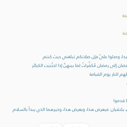
حة
ة
عيدا، وصلوا عليّ فإن صلاتكم تبلغني حيث كنتم
لى رمضان مُكَفِّراتٌ لما بينهنَّ إذا اجتُنبَت الكبائر
فلهم النار يوم القيامة
 قدموا
، يلتقيان: فيعرض هذا، ويعرض هذا، وخيرهما الذي يبدأ بالسلام