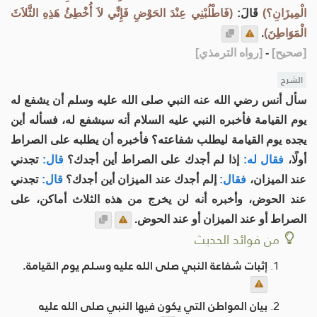
الْمِيزَانِ؟)
قَالَ:
(فَاطْلُبْنِي عِنْدَ الحَوْضِ فَإِنِّي لاَ أُخْطِئُ هَذِهِ الثَّلاَثَ
الْمَوَاطِنَ)
.
[
صحيح
]
-
[
رواه الترمذي
]
الشرح
سأل أنس رضي الله عنه النبي صلى الله عليه وسلم أن يشفع له
يوم القيامة فأخبره النبي عليه السلام أنه سيشفع له، فسأله أين
يجده يوم القيامة ليطلب شفاعته؟ فأخبره أن يطلبه على الصراط
أولًا،
فقال له:
إذا لم أجدك على الصراط أين أجدك؟
قال:
تجدني
عند الميزان،
فقال:
إلم أجدك عند الميزان أين أجدك؟
قال:
تجدني
عند الحوض، وأخبره أنه لن يخرج من هذه الثلاث أماكن، على
الصراط أو عند الميزان أو عند الحوض.
من فوائد الحديث
إثبات شفاعة النبي صلى الله عليه وسلم يوم القيامة.
بيان المواطن التي يكون فيها النبي صلى الله عليه