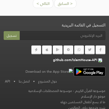
< السابق
التالي >
التسجيل في القائمة البريدية
تسجيل
github.com/IslamHouse-API
حول المشروع
•
اتصل بنا
•
API
موسوعة القرآن الكريم
-
موسوعة المصطلحات الإسلامية
موقع دار الإسلام
ما لا يسع أطفال المسلمين جهله
شرح وترجمة رياض الصالحين