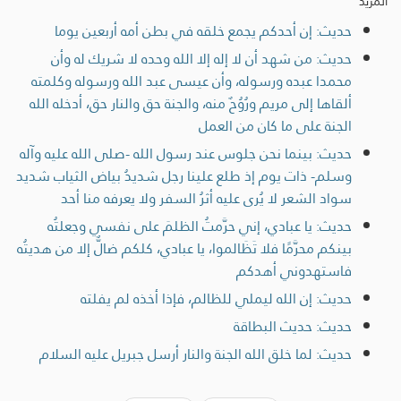
المزيد
حديث: إن أحدكم يجمع خلقه في بطن أمه أربعين يوما
حديث: من شهد أن لا إله إلا الله وحده لا شريك له وأن
محمدا عبده ورسوله، وأن عيسى عبد الله ورسوله وكلمته
ألقاها إلى مريم ورُوُحٌ منه، والجنة حق والنار حق، أدخله الله
الجنة على ما كان من العمل
حديث: بينما نحن جلوس عند رسول الله -صلى الله عليه وآله
وسلم- ذات يوم إذ طلع علينا رجل شديدُ بياض الثياب شديد
سواد الشعر لا يُرى عليه أثرُ السفر ولا يعرفه منا أحد
حديث: يا عبادي، إني حرَّمتُ الظلمَ على نفسي وجعلتُه
بينكم محرَّمًا فلا تَظَالموا، يا عبادي، كلكم ضالٌّ إلا من هديتُه
فاستهدوني أهدكم
حديث: إن الله ليملي للظالم، فإذا أخذه لم يفلته
حديث: حديث البطاقة
حديث: لما خلق الله الجنة والنار أرسل جبريل عليه السلام