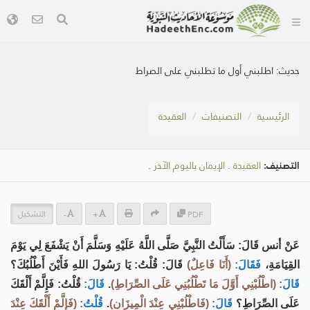
حديث:
اطلبني أول ما تطلبني على الصراط
الرئيسية
التصنيفات
العقيدة
التصنيف:
العقيدة
.
الإيمان باليوم الآخر
.
التشكيل
-
+
PDF
عَنْ أنس قَالَ: سَأَلْتُ النَّبِيَّ صَلَّى اللَّهُ عَلَيْهِ وَسَلَّمَ أَنْ يَشْفَعَ لِي يَوْمَ
القِيَامَةِ،
فَقَالَ:
(أَنَا فَاعِلٌ)
قَالَ: قُلْتُ: يَا رَسُولَ اللهِ فَأَيْنَ أَطْلُبُكَ؟
قَالَ:
(اطْلُبْنِي أَوَّلَ مَا تَطْلُبُنِي عَلَى الصِّرَاطِ)
.
قَالَ:
قُلْتُ: فَإِلَّمْ أَلْقَكَ
عَلَى الصِّرَاطِ؟
قَالَ:
(فَاطْلُبْنِي عِنْدَ الْمِيزَانِ)
.
قُلْتُ:
(فَإِلَّمْ أَلْقَكَ عِنْدَ