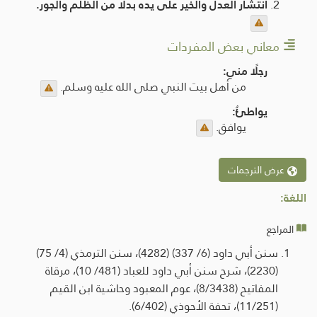
انتشار العدل والخير على يده بدلًا من الظلم والجور.
معاني بعض المفردات
رجلًا مني:
من أهل بيت النبي صلى الله عليه وسلم.
يواطئُ:
يوافق.
عرض الترجمات
اللغة:
المراجع
سنن أبي داود (6/ 337) (4282)، سنن الترمذي (4/ 75)
(2230)، شرح سنن أبي داود للعباد (481/ 10)، مرقاة
المفاتيح (8/3438)، عوم المعبود وحاشية ابن القيم
(11/251)، تحفة الأحوذي (6/402).