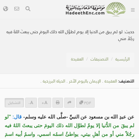
حديث:
لو لم يبق من الدنيا إلا يوم لطوَّل الله ذلك اليومَ حتى يبعثَ اللهُ فيه
رجُلاً مني
الرئيسية
التصنيفات
العقيدة
التصنيف:
العقيدة
.
الإيمان باليوم الآخر
.
الحياة البرزخية
.
التشكيل
-
+
PDF
عن عبدِ الله بن مسعود عن النبيِّ -صلَّى الله عليه وسلم-
قال:
"لو
لم يبقَ من الدُّنيا إلا يومٌ لطوَّل الله ذلك اليومَ حتى يبعثَ اللهُ فيه
رجُلاً مني أو من أهلِ بيتي، يواطئُ اسمُه اسمي، واسمُ أبيه اسمَ