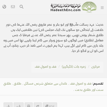
حدیث:
عہد رسالت مآبﷺ اور ابو بکر و عمر فاروق رضی اللہ عنہما کی دورِ
خلافت کے ابتدائی دو سالوں تک (ایک مجلس کی) تین طلاقیں ایک ہی
طلاق شمار ہوتی تھیں۔ پھر سیدنا عمر رضی اللہ عنہ نے فرمایا کہ جس
معاملے (طلاق) میں لوگوں کو سوچ وبچار سے کام لینا چاہیے تھا اس میں وہ
جلد بازی سے کام لینے لگے ہیں، لہٰذا ہم کیوں نہ اسے نافذ کر دیں، چنانچہ آپ نے
اس کو ان پر لاگو کر دیا۔
مرکزی
زمرہ جات (کٹیگریز)
فقہ و اصولِ فقہ
تقسیم:
فقہ و اصولِ فقہ
.
خاندان سے متعلق شرعی مسائل
.
طلاق
.
طلاقِ
سنت اور طلاقِ بدعت
.
-
+
PDF