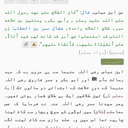
عن ابن عباس،
قال:
"كان الطلاق على عهد رسول الله
صلى الله عليه وسلم ، وأبي بكر، وسنتين من خلافة
عمر، طلاق الثلاث واحدة،
فقال عمر بن الخطاب:
إن
الناس قد استعجلوا في أمر قد كانت لهم فيه أَنَاةٌ،
فلو أَمْضَيْنَاهُ عليهم، فَأَمْضَاهُ عليهم"
.
[
صحيح
] - [رواه مسلم]
المزيــد ...
ابن عباس رضی اللہ عنہما سے ہی مروی ہے کہ عہد
رسالت مآب ﷺ اور ابو بکر و عمر فاروق رضی اللہ
عنہما کے دورِ خلافت کے ابتدائی دو سالوں تک
(ایک
مجلس کی)
تین طلاقیں ایک ہی طلاق شمار ہوتی تھیں۔
پھر سیدنا عمر رضی اللہ عنہ نے فرمایا کہ جس
معاملے
(طلاق)
میں لوگوں کو سوچ وبچار سے کام لینا
چاہیے تھا اس میں وہ جلد بازی سے کام لینے لگے
ہیں، لہٰذا ہم کیوں نہ اسے نافذ کر دیں، چنانچہ آپ