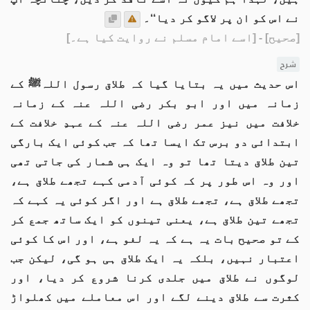
نے اس کو ان پر لاگو کر دیا‘‘۔
[صحیح]
- [اسے امام مسلم نے روایت کیا ہے۔]
شرح
اس حدیث میں یہ بتایا گیا کہ طلاق رسول اللہﷺ کے
زمانہ میں اور ابو بکر رضی اللہ عنہ کے زمانہ
خلافت میں نیز عمر رضی اللہ عنہ کے عہدِ خلافت کے
ابتدائی دو برس تک ایسا تھا کہ جب کوئی ایک بارگی
تین طلاق دیتا تھا تو وہ ایک ہی شمار کی جاتی تھی
اور وہ اس طور پر کہ کوئی آدمی کہے تجھے طلاق ہے،
تجھے طلاق ہے، تجھے طلاق ہے اور اگر کوئی یہ کہے کہ
تجھے تین طلاق ہے، یعنی تینوں کو ایک ساتھ جمع کر
کے تو صحیح بات یہ ہے کہ یہ لغو ہے، اور اس کا کوئی
اعتبار نہیں، بلکہ یہ ایک طلاق ہی ہو گی، لیکن جب
لوگوں نے طلاق میں جلدی کرنا شروع کر دیا، اور
کثرت سے طلاق دینے لگے اور اس معاملے میں کھلواڑ