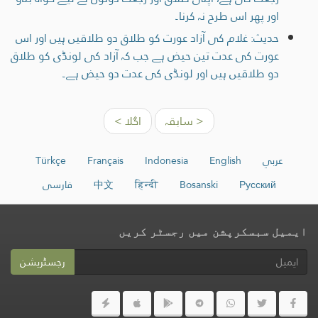
اور پھر اس طرح نہ کرنا۔
حدیث: غلام کی آزاد عورت کو طلاق دو طلاقیں ہیں اور اس
عورت کی عدت تین حیض ہے جب کہ آزاد کی لونڈی کو طلاق
دو طلاقیں ہیں اور لونڈی کی عدت دو حیض ہے۔
< سابقہ
اگلا >
عربي
English
Indonesia
Français
Türkçe
Русский
Bosanski
हिन्दी
中文
فارسی
ایمیل سبسکرپشن میں رجسٹر کریں
رجسٹریشن