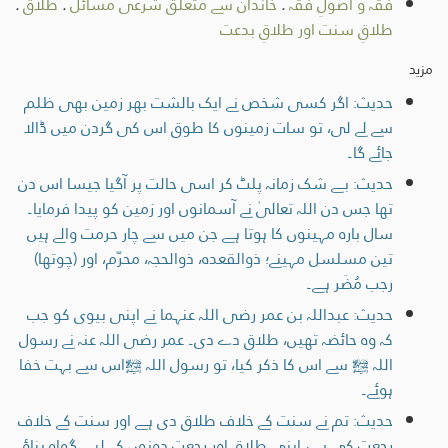
فقہ و اصولِ فقہ
.
خاندان سے متعلق شرعی مسائل
.
طلاق
.
طلاقِ سنت اور طلاقِ بدعت
مزید
حدیث: اگر کسی شخص نے ایک بالشت بھر زمین بھی ظلم
سے لے لی، تو سات زمینوں کا طوق اس کی گردن میں ڈالا
جائے گا۔
حدیث: بے شک زمانہ پلٹ کر اسی حالت پر آگیا جیسا اس دن
تھا جس دن اللہ تعالیٰ نے آسمانوں اور زمین کو پیدا فرمایا۔
سال بارہ مہینوں کا ہوتا ہے جن میں سے چار حرمت والے ہیں
تین مسلسل مہینے؛ ذوالقعدہ، ذوالحجہ، محرّم، اور (چوتھا)
رجب مُضَر ہے۔
حدیث: عبداللہ بن عمر رضی اللہ عنہما نے اپنی بیوی کو جب
کہ وہ حائضہ تھیں، طلاق دے دی۔ عمر رضی اللہ عنہ نے رسول
اللہ ﷺ سے اس کا ذکر کیا، تو رسول اللہ ﷺاس سے بہت خفا
ہوئے۔
حدیث: تم نے سنت کے خلاف طلاق دی ہے اور سنت کے خلاف
رجعت کی ہے، اپنی طلاق اور رجعت دونوں کے لیے گواہ بناؤ