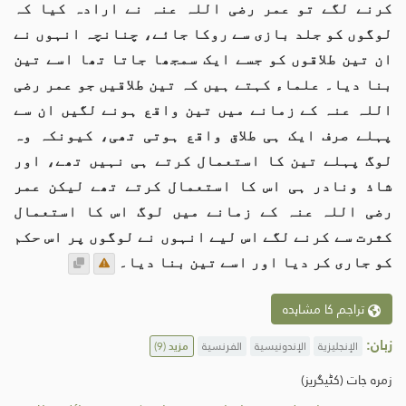
کرنے لگے تو عمر رضی اللہ عنہ نے ارادہ کیا کہ
لوگوں کو جلد بازی سے روکا جائے، چنانچہ انہوں نے
ان تین طلاقوں کو جسے ایک سمجھا جاتا تھا اسے تین
بنا دیا۔ علماء کہتے ہیں کہ تین طلاقیں جو عمر رضی
اللہ عنہ کے زمانے میں تین واقع ہونے لگیں ان سے
پہلے صرف ایک ہی طلاق واقع ہوتی تھی، کیونکہ وہ
لوگ پہلے تین کا استعمال کرتے ہی نہیں تھے، اور
شاذ ونادر ہی اس کا استعمال کرتے تھے لیکن عمر
رضی اللہ عنہ کے زمانے میں لوگ اس کا استعمال
کثرت سے کرنے لگے اس لیے انہوں نے لوگوں پر اس حکم
کو جاری کر دیا اور اسے تین بنا دیا۔
تراجم کا مشاہدہ
زبان:
الإنجليزية
الإندونيسية
الفرنسية
مزید
(9)
زمرہ جات (کٹیگریز)