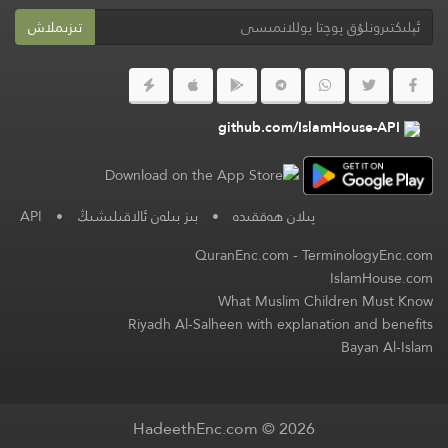
تىزىملاش
github.com/IslamHouse-API
پىلان ھەققىدە
•
بىز بىلەن ئالاقىلىشىڭ
•
API
QuranEnc.com
-
TerminologyEnc.com
IslamHouse.com
What Muslim Children Must Know
Riyadh Al-Salheen with explanation and benefits
Bayan Al-Islam
HadeethEnc.com © 2026