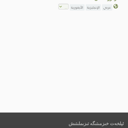
عربي
الإنجليزية
الأيغورية
ئېلخەت خىزمىتىگە تىزىملىتىش