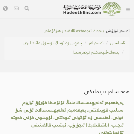
ئەسەر تۈزۈش:
يىمەك-ئىچمەككە ئالاقىدار ھۆكۈملەر
ئاساسى
ئەسەرلەر
پىقھى ۋە ئۇنىڭ ئۇسۇل قائىدىلىرى
يىمەك-ئىچمەكلەر توغىرسىدا
ھەدىسلەر تىزىملىكى
پەيغەمبەر ئەلەيھىسسالامنىڭ تۇلۇمىغا قۇرۇق ئۈزۈم
سىلىپ قويىلاتتى، پەيغەمبەر ئەلەيھىسسالام ئۇنى شۇ
كۈنى، ئەتىسى ۋە ئۆگۈنى ئىچەتتى، ئۈچىنچى كۈنى كەچتە
ئىچىپ، (باشقىلارغا) ئىچۈرۈپ، ئېشىپ قالغىنىنى
تۆكۈۋىتەتتى