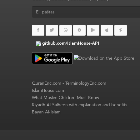
github.com/IslamHouse-API
QuranEnc.com
-
TerminologyEnc.com
IslamHouse.com
What Muslim Children Must Know
Riyadh Al-Salheen with explanation and benefits
Bayan Al-Islam