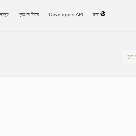
াসসমূহ
প্ৰকল্পৰ বিষয়ে
Developers API
ভাষা
মুখ্য পৃ