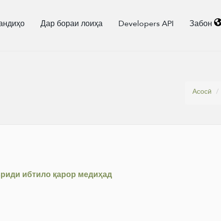
андиҳо
Дар бораи лоиҳа
Developers API
Забон
Асосӣ
вриди ибтило қарор медиҳад