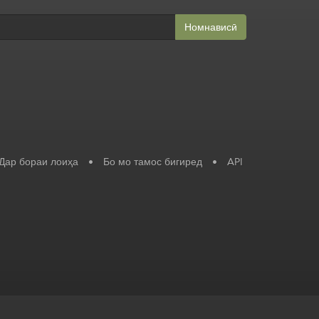
Номнависӣ
Дар бораи лоиҳа
•
Бо мо тамос бигиред
•
API