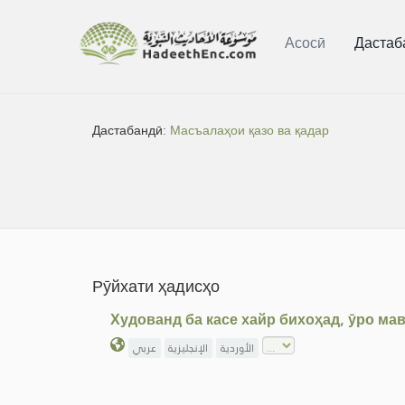
Асосӣ
Дастаб
Дастабандӣ:
Масъалаҳои қазо ва қадар
Рӯйхати ҳадисҳо
Худованд ба касе хайр бихоҳад, ӯро ма
الأوردية
الإنجليزية
عربي