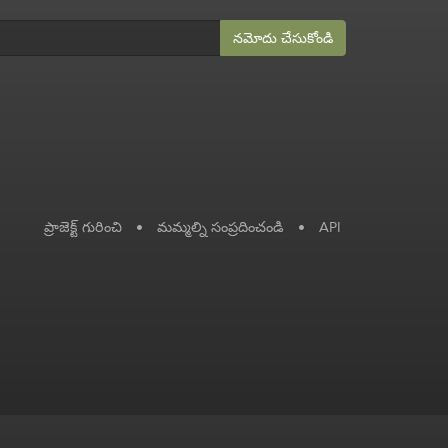
నమోదు చేసుకోండి
ప్రాజెక్ట్ గురించి
•
మమ్మల్ని సంప్రదించండి
•
API