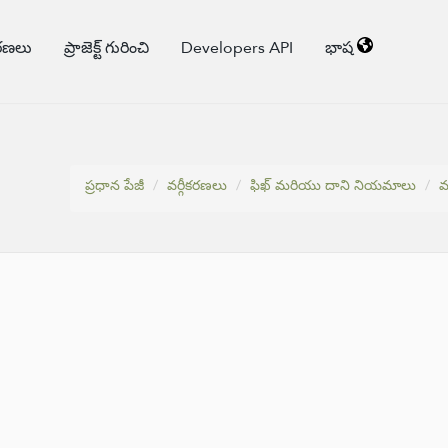
కరణలు
ప్రాజెక్ట్ గురించి
Developers API
భాష
ప్రధాన పేజీ
వర్గీకరణలు
ఫిఖ్ మరియు దాని నియమాలు
వ