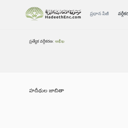
ప్రధాన పేజీ
వర్గీ
ప్రత్యేక వర్గీకరణ:
అఖీఖ
హదీథుల జాబితా