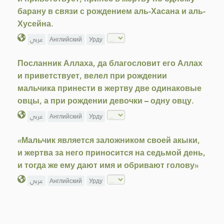
барану в связи с рождением аль-Хасана и аль-
Хусейна.
عربي
Английский
Урду
Посланник Аллаха, да благословит его Аллах
и приветствует, велел при рождении
мальчика принести в жертву две одинаковые
овцы, а при рождении девочки – одну овцу.
عربي
Английский
Урду
«Мальчик является заложником своей акыки,
и жертва за него приносится на седьмой день,
и тогда же ему дают имя и обривают голову»
عربي
Английский
Урду