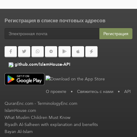
Регистрация в списке почтовых адресов
Регистрация
github.com/IslamHouse-API
О проекте
•
Свяжитесь с нами
•
API
QuranEnc.com
-
TerminologyEnc.com
IslamHouse.com
What Muslim Children Must Know
Riyadh Al-Salheen with explanation and benefits
Bayan Al-Islam