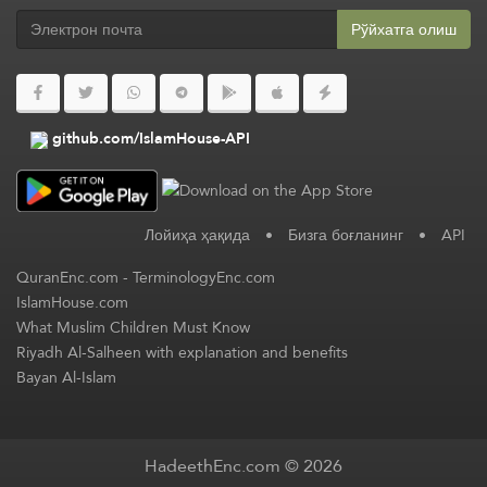
Рўйхатга олиш
github.com/IslamHouse-API
Лойиҳа ҳақида
•
Бизга боғланинг
•
API
QuranEnc.com
-
TerminologyEnc.com
IslamHouse.com
What Muslim Children Must Know
Riyadh Al-Salheen with explanation and benefits
Bayan Al-Islam
HadeethEnc.com © 2026