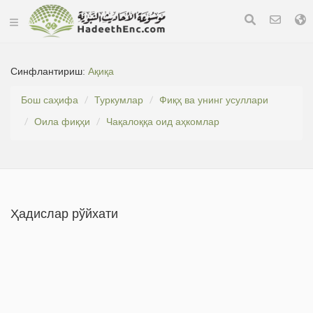
Синфлантириш:
Ақиқа
Бош саҳифа
Туркумлар
Фиқҳ ва унинг усуллари
Оила фиқҳи
Чақалоққа оид аҳкомлар
Ҳадислар рўйхати