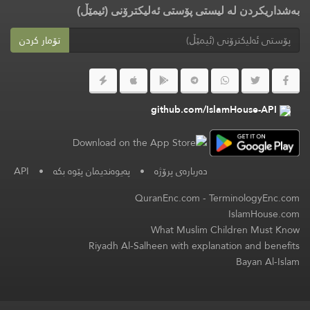
بەشداریکردن لە لیستی پۆستی ئەلیکترۆنی (ئیمێڵ)
تۆمار کردن
github.com/IslamHouse-API
API
•
پەیوەندیمان پێوە بکە
•
دەربارەی پرۆژە
QuranEnc.com
-
TerminologyEnc.com
IslamHouse.com
What Muslim Children Must Know
Riyadh Al-Salheen with explanation and benefits
Bayan Al-Islam