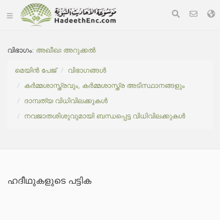
വിഭാഗം:
അഖീഖഃ അറുക്കൽ
മെയിൻ പേജ്
വിഭാഗങ്ങൾ
കർമ്മശാസ്ത്രവും, കർമ്മശാസ്ത്ര അടിസ്ഥാനങ്ങളും
ദാമ്പത്യ വിധിവിലക്കുകൾ
നവജാതശിശുവുമായി ബന്ധപ്പെട്ട വിധിവിലക്കുകൾ
ഹദീഥുകളുടെ പട്ടിക