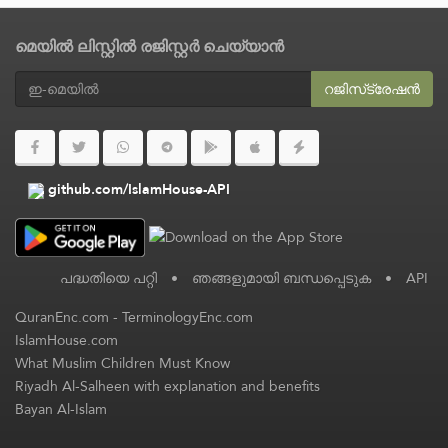
മെയിൽ ലിസ്റ്റിൽ രജിസ്റ്റർ ചെയ്യാൻ
റജിസ്‌ട്രേഷൻ
github.com/IslamHouse-API
പദ്ധതിയെ പറ്റി
•
ഞങ്ങളുമായി ബന്ധപ്പെടുക
•
API
QuranEnc.com
-
TerminologyEnc.com
IslamHouse.com
What Muslim Children Must Know
Riyadh Al-Salheen with explanation and benefits
Bayan Al-Islam