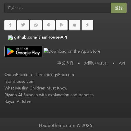
登録
github.com/IslamHouse-API
事業内容
•
お問い合わせ
•
API
QuranEnc.com
-
TerminologyEnc.com
IslamHouse.com
What Muslim Children Must Know
Riyadh Al-Salheen with explanation and benefits
Bayan Al-Islam
HadeethEnc.com © 2026