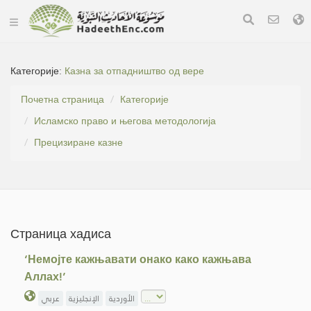
Категорије:
Казна за отпадништво од вере
Почетна страница
Категорије
Исламско право и његова методологија
Прецизиране казне
Страница хадиса
‘Немојте кажњавати онако како кажњава
Аллах!’
الأوردية
الإنجليزية
عربي