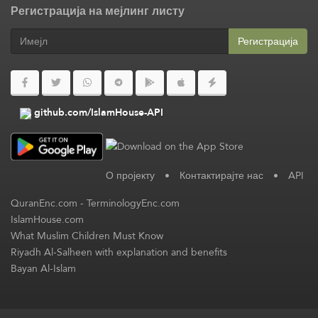
Регистрација на мејлинг листу
Регистрација
github.com/IslamHouse-API
О пројекту
•
Контактирајте нас
•
API
QuranEnc.com
-
TerminologyEnc.com
IslamHouse.com
What Muslim Children Must Know
Riyadh Al-Salheen with explanation and benefits
Bayan Al-Islam