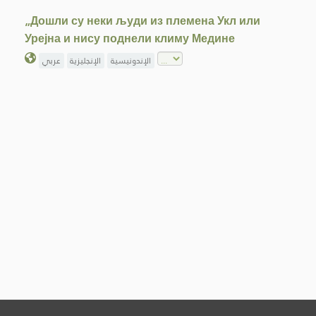
„Дошли су неки људи из племена Укл или
Урејна и нису поднели климу Медине
الإندونيسية
الإنجليزية
عربي