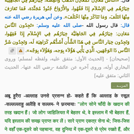
قال:
«النَّاسُ مَعَادِن كَمَعَادِن الذَّهَب وَالفِضَّة، خِيَارُهُم فِي الجَاهِلِيَّة
خِيَارُهُم فِي الإِسْلاَم إِذَا فَقُهُوا، والأَرْوَاحُ جُنُودٌ مُجَنَّدَة، فَمَا تَعَارَفَ
وعن أبي هريرة رضي الله عنه
.
مِنْهَا ائتَلَفَ، وَمَا تَنَاكَرَ مِنْهَا اخْتَلَفَ»
قال:
قال رسول الله -
صلى الله عليه وسلم:
«تَجِدُون النَّاسَ
مَعَادِن: خِيَارُهُم فِي الجَاهِليَّة خِيَارُهُم فِي الإِسْلاَم إِذَا فَقِهُوا،
وَتَجِدُون خِيَار النَّاس فِي هَذَا الشَّأْن أَشَدُّهُم كَرَاهِيَة لَه، وَتَجِدُون شَرَّ
.
النَّاس ذَا الوَجْهَين، الَّذِي يَأْتِي هَؤُلاَء بِوَجه، وَهَؤُلاَء بِوَجْه»
] - [الحديث الأول: متفق عليه، ولفظه لمسلم؛ وروى
صحيحان
[
البخاري أوله، وروى آخره عن عائشة -رضي الله عنها-. الحديث
الثاني: متفق عليه]
المزيــد ...
अबू हुरैरा -अल्लाह उनसे प्रसन्न हो- कहते हैं कि अल्लाह के रसूल
-सल्लल्लाहु अलैहि व सल्लम- ने फ़रमायाः
"लोग सोने चाँदी के खदान की
तरह खदान हैं। जो लोग जाहिलियत में बेहतर थे, वे इस्लाम में भी बेहतर हैं,
यदि इस्लाम की समझ प्राप्त कर लें। सारे प्राण एकत्र सेना थे; जिस-जिस
ने वहाँ एक-दूसरे को पहचाना, वह दुनिया में एक-दूसरे से प्रेम रखते हैं, और