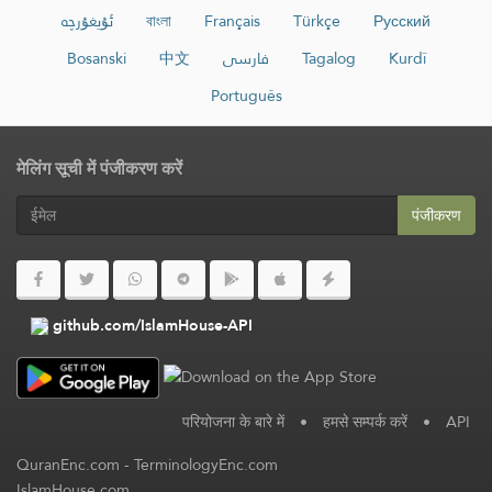
ئۇيغۇرچە
বাংলা
Français
Türkçe
Русский
Bosanski
中文
فارسی
Tagalog
Kurdî
Português
मेलिंग सूची में पंजीकरण करें
पंजीकरण
github.com/IslamHouse-API
परियोजना के बारे में
•
हमसे सम्पर्क करें
•
API
QuranEnc.com
-
TerminologyEnc.com
IslamHouse.com