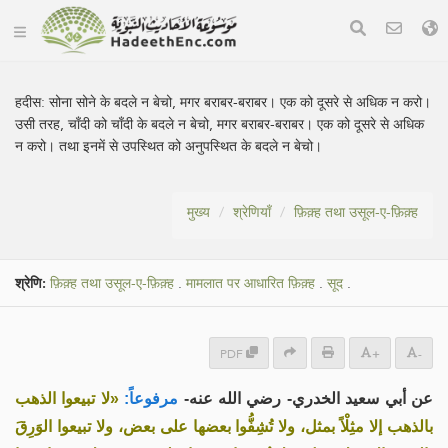
हदीस:
सोना सोने के बदले न बेचो, मगर बराबर-बराबर। एक को दूसरे से अधिक न करो।
उसी तरह, चाँदी को चाँदी के बदले न बेचो, मगर बराबर-बराबर। एक को दूसरे से अधिक
न करो। तथा इनमें से उपस्थित को अनुपस्थित के बदले न बेचो।
मुख्य
श्रेणियाँ
फ़िक़्ह तथा उसूल-ए-फ़िक़्ह
श्रेणि:
फ़िक़्ह तथा उसूल-ए-फ़िक़्ह
.
मामलात पर आधारित फ़िक़्ह
.
सूद
.
PDF
+
-
عن أبي سعيد الخدري- رضي الله عنه-
مرفوعاً:
«لا تبيعوا الذهب
بالذهب إلا مثِلْاً بمثل، ولا تُشِفُّوا بعضها على بعض، ولا تبيعوا الوَرِقَ