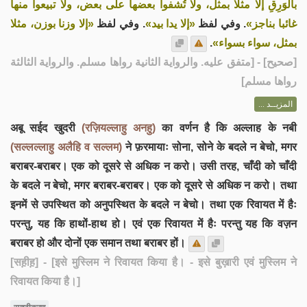
بالوَرِقِ إلا مثلا بمثل، ولا تُشفوا بعضها على بعض، ولا تبيعوا منها
غائبا بناجز»
. وفي لفظ
«إلا يدا بيد»
. وفي لفظ
«إلا وزنا بوزن، مثلا
.
بمثل، سواء بسواء»
] - [متفق عليه. والرواية الثانية رواها مسلم. والرواية الثالثة
صحيح
[
رواها مسلم]
المزيــد ...
अबू सईद खुदरी
(रज़ियल्लाहु अनहु)
का वर्णन है कि अल्लाह के नबी
(सल्लल्लाहु अलैहि व सल्लम)
ने फ़रमायाः सोना, सोने के बदले न बेचो, मगर
बराबर-बराबर। एक को दूसरे से अधिक न करो। उसी तरह, चाँदी को चाँदी
के बदले न बेचो, मगर बराबर-बराबर। एक को दूसरे से अधिक न करो। तथा
इनमें से उपस्थित को अनुपस्थित के बदले न बेचो। तथा एक रिवायत में हैः
परन्तु, यह कि हाथों-हाथ हो। एवं एक रिवायत में हैः परन्तु यह कि वज़न
बराबर हो और दोनों एक समान तथा बराबर हों।
[सह़ीह़]
- [इसे मुस्लिम ने रिवायत किया है। - इसे बुख़ारी एवं मुस्लिम ने
रिवायत किया है।]