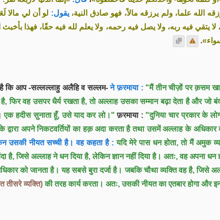
زقه الله علما، ولم يرزقه مالاً، فهو صادق النية
يقول:
لو أن لي مالا لَع
لا يتقي فيه ربه، ولا يصل فيه رحمه، ولا يعلم لله فيه حقًا، فهذا بأخبث ال
.
 سواء
त है कि आप -सल्लल्लाहु अलैहि व सल्लम-
ने फ़रमाया :
"मैं तीन चीज़ों पर क़सम ख
है, फिर वह उसपर धैर्य रखता है, तो अल्लाह उसका सम्मान बढ़ा देता है और जो बं
। एक हदीस सुनाता हूँ, उसे याद कर लो।"
फ़रमाया :
"दुनिया चार प्रकार के लोगो
्वारा अपने निकटवर्तियों का हक़ अदा करता है तथा उसमें अल्लाह के अधिकार को
न उसकी नीयत सच्ची है। वह कहता है :
यदि मेरे पास धन होता, तो मैं अमुक
है, जिसे अल्लाह ने धन दिया है, लेकिन ज्ञान नहीं दिया है। अतः, वह अपना धन ज्ञा
िकार को जानता है। यह सबसे बुरा दर्जा है। जबकि चौथा व्यक्ति वह है, जिसे अल्
त तीसरे व्यक्ति)
की तरह कार्य करता। अतः, उसकी नीयत का एतबार होगा और इन 