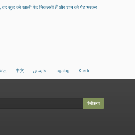
ा है; वह सुब्ह को खाली पेट निकलती हैं और शाम को पेट भरकर
ිංහල
中文
فارسی
Tagalog
Kurdî
पंजीकरण