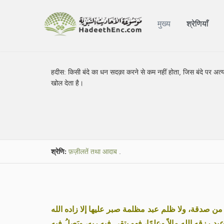
मुख्य
श्रेणियाँ
हदीस:
किसी बंदे का धन सदक़ा करने से कम नहीं होता, जिस बंदे पर अत्य
खोल देता है।
श्रेणि:
फ़ज़ीलतें तथा आदाब
.
ن صدقة، ولا ظلم عبد مظلمة صبر عليها إلا زاده الله
«عبد رزقه الله مالاً وعلمًا، فهو يتقي فيه ربه، ويَصِلُ فيه