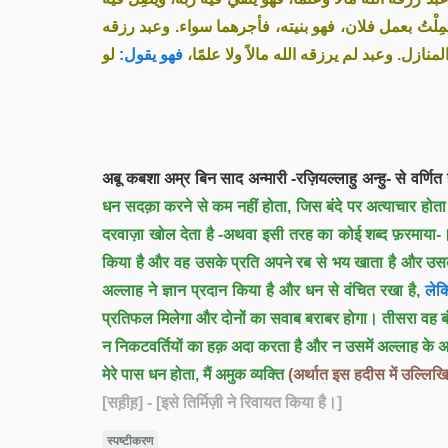
َمِلْتُ بعمل فلان، فهو بنيته، فأجرهما سواء. وعبد رزقه
منازل. وعبد لم يرزقه الله مالاً ولا علمًا
فهو يقول:
لو
अबू कबशा अम्र बिन साद अन्मारी -रज़ियल्लाहु अन्हु- से वर्णि
धन सदक़ा करने से कम नहीं होता, जिस बंदे पर अत्याचार होता 
दरवाज़ा खोल देता है -अथवा इसी तरह का कोई शब्द फ़रमाया-
किया है और वह उसके प्रति अपने रब से भय खाता है और उसके द
अल्लाह ने ज्ञान प्रदान किया है और धन से वंचित रखा है,
लेकि
प्रतिफल मिलेगा और दोनों का सवाब बराबर होगा। तीसरा वह बंदा 
न निकटवर्तियों का हक़ अदा करता है और न उसमें अल्लाह के अध
मेरे पास धन होता, मैं अमुक व्यक्ति
(अर्थात इस हदीस में उल्लिखि
[सह़ीह़]
- [इसे तिर्मिज़ी ने रिवायत किया है।]
स्पष्टीकरण