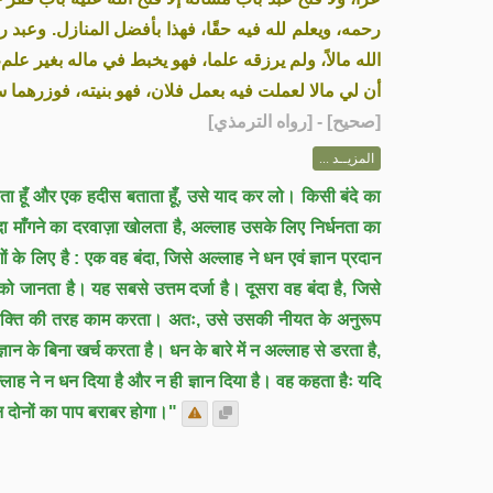
رحمه، ويعلم لله فيه حقًا، فهذا بأفضل المنازل. وعبد ر،
الله مالاً، ولم يرزقه علما، فهو يخبط في ماله بغير علم، ،
أن لي مالا لعملت فيه بعمل فلان، فهو بنيته، فوزرهما»
] - [رواه الترمذي]
صحيح
[
المزيــد ...
ाता हूँ और एक हदीस बताता हूँ, उसे याद कर लो। किसी बंदे का
दा माँगने का दरवाज़ा खोलता है, अल्लाह उसके लिए निर्धनता का
ं के लिए है : एक वह बंदा, जिसे अल्लाह ने धन एवं ज्ञान प्रदान
 जानता है। यह सबसे उत्तम दर्जा है। दूसरा वह बंदा है, जिसे
 व्यक्ति की तरह काम करता। अतः, उसे उसकी नीयत के अनुरूप
न के बिना खर्च करता है। धन के बारे में न अल्लाह से डरता है,
लाह ने न धन दिया है और न ही ज्ञान दिया है। वह कहता हैः यदि
दोनों का पाप बराबर होगा।"