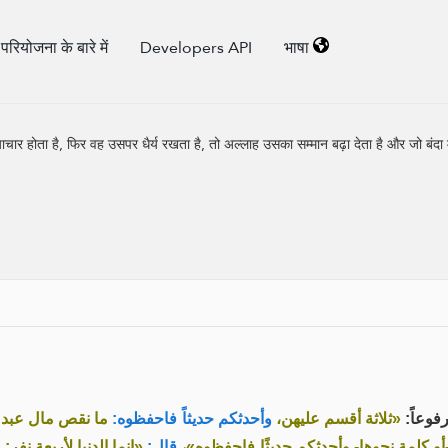
परियोजना के बारे में
Developers API
भाषा
ाचार होता है, फिर वह उसपर धैर्य रखता है, तो अल्लाह उसका सम्मान बढ़ा देता है और जो बंदा 
رفوعاً
«ثلاثة أقسم عليهن،
وأحدثكم حديثاً فاحفظوه:
ما نقص مال عبد م
إنما الدنيا لأربعة نفر: 
قال:
،
ر -أو كلمة نحوها- وأحدثكم حديثًا فاحفظوه