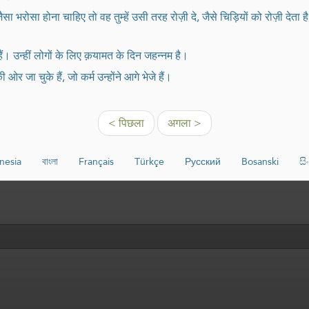
 भरोसा होना चाहिए तो वह तुम्हें उसी तरह रोज़ी दे, जैसे चिड़ियों को रोज़ी देत
ैं। उन्हीं लोगों के लिए क़यामत के दिन जहन्नम है।
ओर जा चुके हैं, जो कर्म उन्होंने आगे भेजे हैं।
< पिछला
अगला >
nesia
বাংলা
Français
Türkçe
Русский
Bosanski
ස