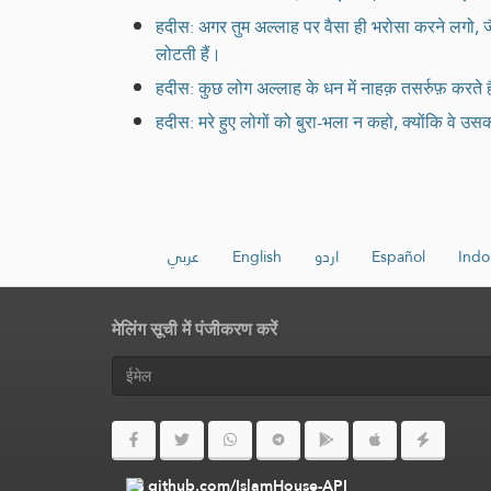
हदीस: अगर तुम अल्लाह पर वैसा ही भरोसा करने लगो, जैसा
लोटती हैं।
हदीस: कुछ लोग अल्लाह के धन में नाहक़ तसर्रुफ़ करते ह
हदीस: मरे हुए लोगों को बुरा-भला न कहो, क्योंकि वे उसकी 
عربي
English
اردو
Español
Indo
मेलिंग सूची में पंजीकरण करें
github.com/IslamHouse-API