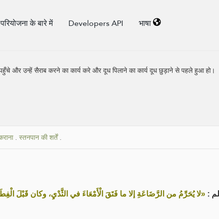
परियोजना के बारे में
Developers API
भाषा
ुँचे और उन्हें सैराब करने का कार्य करे और दूध पिलाने का कार्य दूध छुड़ाने से पहले हुआ हो।
कराना
.
स्तनपान की शर्तें
.
سلم
لا يُحَرِّمُ من الرَّضَاعَةِ إلا ما فَتَقَ الْأَمْعَاءَ في الثَّدْيِ، وكان قَبْلَ الْفِط»