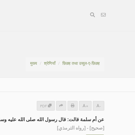
मुख्य
श्रेणियाँ
फ़िक़्ह तथा उसूल-ए-फ़िक़्ह
PDF
+
-
عن أم سلمة قالت: قال رسول الله صلى الله عليه و :
] - [رواه الترمذي]
صحيح
[