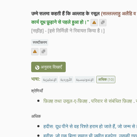
उम्मे सलमा कहती हैं कि अल्लाह के रसूल
(सल्लल्लाहु अलैहि व
कार्य दूध छुड़ाने से पहले हुआ हो।"
[सह़ीह़]
- [इसे तिर्मिज़ी ने रिवायत किया है।]
स्पष्टीकरण
अनुवाद दिखाएँ
भाषा:
الإنجليزية
الأوردية
الإندونيسية
अधिक
(10)
श्रेणियाँ
फ़िक़्ह तथा उसूल-ए-फ़िक़्ह
.
परिवार से संबंधित फ़िक़्ह
.
अधिक
हदीस: दूध पीने से वह रिश्ते हराम हो जाते हैं, जो जन्म से 
हदीस: जो एक बित्ता समान भी ज़मीन हड़पेगा, उसकी गर