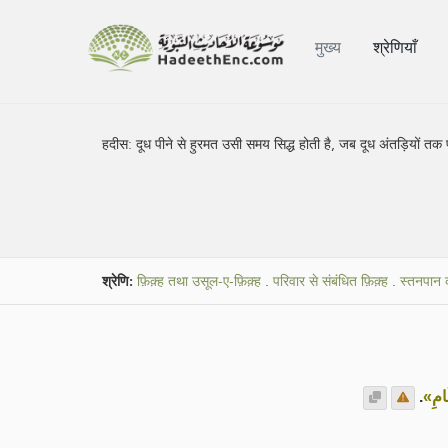
मुख्य
श्रेणियाँ
हदीस:
दूध पीने से हुरमत उसी समय सिद्ध होती है, जब दूध अंतड़ियों तक पह
श्रेणि:
फ़िक़्ह तथा उसूल-ए-फ़िक़्ह
.
परिवार से संबंधित फ़िक़्ह
.
स्तनपान 
.
«َامِ