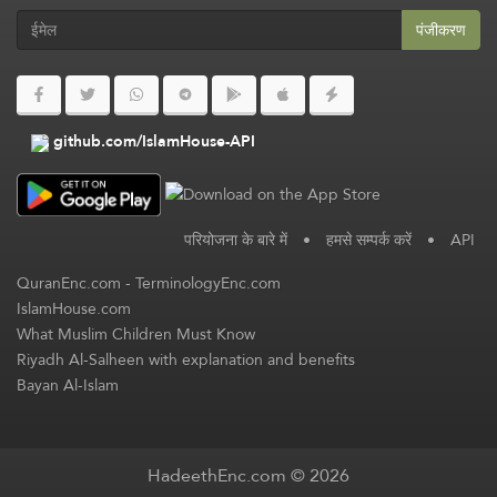
पंजीकरण
github.com/IslamHouse-API
परियोजना के बारे में
•
हमसे सम्पर्क करें
•
API
QuranEnc.com
-
TerminologyEnc.com
IslamHouse.com
What Muslim Children Must Know
Riyadh Al-Salheen with explanation and benefits
Bayan Al-Islam
HadeethEnc.com © 2026