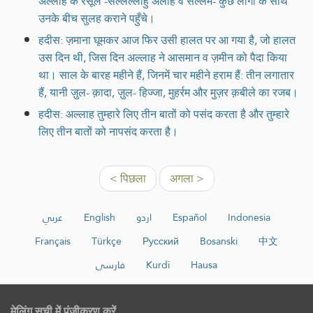
अल्लाह के रसूल -सल्लल्लाहु अलैहि व सल्लम- कुछ लोगों के साथ
उनके बीच सुलह कराने पहुँचे।
हदीस: ज़माना घूमकर आज फिर उसी हालत पर आ गया है, जो हालत
उस दिन थी, जिस दिन अल्लाह ने आसमान व ज़मीन को पैदा किया
था। साल के बारह महीने हैं, जिनमें चार महीने हराम हैं: तीन लगातार
हैं, यानी ज़ुल- क़ादा, ज़ुल- हिज्जा, मुहर्रम और मुज़र क़बीले का रजब।
हदीस: अल्लाह तुम्हारे लिए तीन बातों को पसंद करता है और तुम्हारे
लिए तीन बातों को नापसंद करता है।
< पिछला
अगला >
عربي
English
اردو
Español
Indonesia
Français
Türkçe
Русский
Bosanski
中文
فارسی
Kurdî
Hausa
मेलिंग सूची में पंजीकरण करें