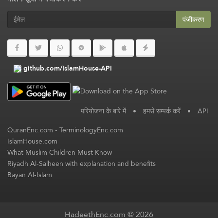
पंजीकरण
github.com/IslamHouse-API
परियोजना के बारे में
•
हमसे सम्पर्क करें
•
API
QuranEnc.com
-
TerminologyEnc.com
IslamHouse.com
What Muslim Children Must Know
Riyadh Al-Salheen with explanation and benefits
Bayan Al-Islam
HadeethEnc.com © 2026