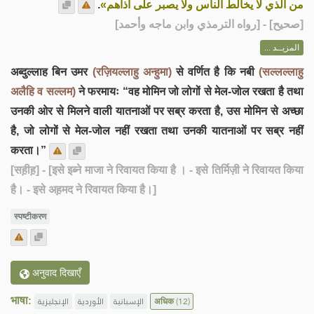
.
من الذي لا يخالط الناس ولا يصبر على أذاهم»
] - [رواه الترمذي وابن ماجه وأحمد]
صحيح
[
المزيــد ...
अब्दुल्लाह बिन उमर
(रज़ियल्लाहु अन्हुमा)
से वर्णित है कि नबी
(सल्लल्लाहु
अलैहि व सल्लम)
ने फरमायः “वह मोमिन जो लोगों से मेल-जोल रखता है तथा
उनकी ओर से मिलने वाली यातनाओं पर सब्र करता है, उस मोमिन से अच्छा
है, जो लोगों से मेल-जोल नहीं रखता तथा उनकी यातनाओं पर सब्र नहीं
करता।”
[सह़ीह़]
- [इसे इब्ने माजा ने रिवायत किया है । - इसे तिर्मिज़ी ने रिवायत किया
है। - इसे अह़मद ने रिवायत किया है।]
स्पष्टीकरण
अनुवाद दिखाएँ
भाषा:
الإنجليزية
الأوردية
الإسبانية
अधिक
(12)