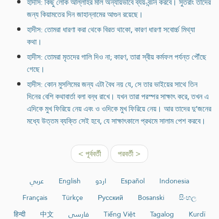
হাদীস: কিছু লোক আল্লাহর মাল অন্যায়ভাবে ব্যয়-বন্টন করবে। সুতরাং তাদের
জন্য কিয়ামতের দিন জাহান্নামের আগুন রয়েছে।
হাদীস: তোমরা ধারণা করা থেকে বিরত থাকো, কারণ ধারণা সবোর্চ্চ মিথ্যা
কথা।
হাদীস: তোমরা মৃতদের গালি দিও না; কারণ, তারা স্বীয় কর্মফল পর্যন্ত পৌঁছে
গেছে।
হাদীস: কোন মুসলিমের জন্য এটা বৈধ নয় যে, সে তার ভাইয়ের সাথে তিন
দিনের বেশি কথাবার্তা বলা বন্ধ রাখে। যখন তারা পরস্পর সাক্ষাৎ করে, তখন এ
এদিকে মুখ ফিরিয়ে নেয় এবং ও ওদিকে মুখ ফিরিয়ে নেয়। আর তাদের দু’জনের
মধ্যে উত্তম ব্যক্তি সেই হবে, যে সাক্ষাৎকালে প্রথমে সালাম পেশ করবে।
< পূর্ববর্তী
পরবর্তী >
عربي
English
اردو
Español
Indonesia
Français
Türkçe
Русский
Bosanski
සිංහල
हिन्दी
中文
فارسی
Tiếng Việt
Tagalog
Kurdî