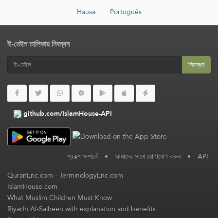
Hausa
Português
ই-মেইল তালিকায় নিবন্ধন
নিবন্ধন
github.com/IslamHouse-API
প্রকল্প সম্পর্কে
•
আমাদের সাথে যোগাযোগ করুন
•
API
QuranEnc.com
-
TerminologyEnc.com
IslamHouse.com
What Muslim Children Must Know
Riyadh Al-Salheen with explanation and benefits