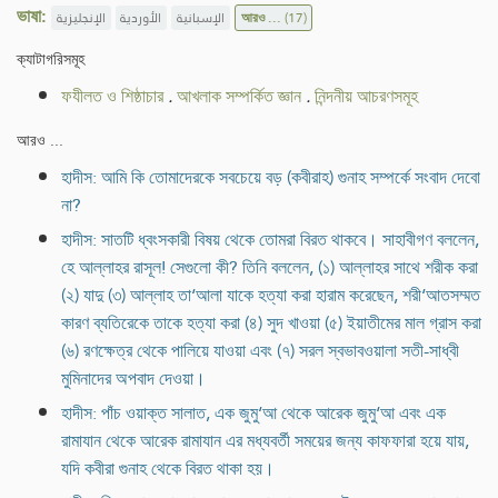
ভাষা:
الإنجليزية
الأوردية
الإسبانية
আরও ...
(17)
ক্যাটাগরিসমূহ
ফযীলত ও শিষ্ঠাচার
.
আখলাক সম্পর্কিত জ্ঞান
.
নিন্দনীয় আচরণসমূহ
আরও ...
হাদীস: আমি কি তোমাদেরকে সবচেয়ে বড় (কবীরাহ) গুনাহ সম্পর্কে সংবাদ দেবো
না?
হাদীস: সাতটি ধ্বংসকারী বিষয় থেকে তোমরা বিরত থাকবে। সাহাবীগণ বললেন,
হে আল্লাহর রাসূল! সেগুলো কী? তিনি বললেন, (১) আল্লাহর সাথে শরীক করা
(২) যাদু (৩) আল্লাহ তা‘আলা যাকে হত্যা করা হারাম করেছেন, শরী‘আতসম্মত
কারণ ব্যতিরেকে তাকে হত্যা করা (৪) সুদ খাওয়া (৫) ইয়াতীমের মাল গ্রাস করা
(৬) রণক্ষেত্র থেকে পালিয়ে যাওয়া এবং (৭) সরল স্বভাবওয়ালা সতী-সাধ্বী
মুমিনাদের অপবাদ দেওয়া।
হাদীস: পাঁচ ওয়াক্ত সালাত, এক জুমু‘আ থেকে আরেক জুমু‘আ এবং এক
রামাযান থেকে আরেক রামাযান এর মধ্যবর্তী সময়ের জন্য কাফফারা হয়ে যায়,
যদি কবীরা গুনাহ থেকে বিরত থাকা হয়।