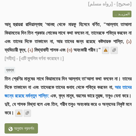
] - [رواه مسلم]
صحيح
[
المزيــد ...
আবূ হুরায়রা রাদিয়াল্লাহু ‘আনহু থেকে মারফু হিসেবে বর্ণিত, “আল্লাহ তাআলা
কিয়ামতের দিন তিন প্রকার লোকের সাথে কথা বলবেন না, তাদেরকে পবিত্র করবেন না
এবং তাদের দিকে তাকাবেন না, আর তাদের জন্য রয়েছে কষ্টদায়ক শাস্তি,
(১)
ব্যভিচারী বৃদ্ধ,
(২)
মিথ্যাবাদী শাসক এবং
(৩)
অহংকারী গরীব।”
[সহীহ]
- [এটি মুসলিম বর্ণনা করেছেন।]
ব্যাখ্যা
তিন শ্রেণির মানুষের সাথে কিয়ামতের দিন আল্লাহ তা‘আলা কথা বলবেন না। তাদের
দিকে তাকাবেন না এবং তাদেরকে তাদের গুনাহ থেকে পবিত্র করবেন না,
আর তাদের
জন্যে রয়েছে মর্মন্তুদ শাস্তি:
এক, বৃদ্ধ মানুষ, বয়সের ভারে ন্যুব্জ, তবুও যেনা করে।
দুই, যে শাসক মিথ্যা বলে এবং তিন, গরীব তবুও অহংকার করে ও অন্যদের নিকৃষ্ট মনে
করে।
অনুবাদ প্রদর্শন