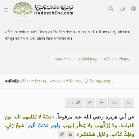
হাদীস:
আল্লাহ তাআলা কিয়ামতের দিন তিন প্রকার লোকের সাথে কথা বলবেন না, তাদেরকে
পবিত্র করবেন না এবং তাদের দিকে তাকাবেন না।
প্রথম পাতা
ক্যাটাগরিসমূহ
ফযীলত ও শিষ্ঠাচার
ক্যাটাগরি:
ফযীলত ও শিষ্ঠাচার
.
আখলাক সম্পর্কিত জ্ঞান
.
নিন্দনীয় আচরণসমূহ
.
PDF
+
-
عن أبي هريرة رضي الله عنه مرفوعاً:
«ثلاثةٌ لا يُكلمهم الله يوم
القيامة، ولا يُزَكِّيهم، ولا يَنظُر إليهم،
ولهم عذابٌ أليم:
شَيخٌ زَانٍ،
.
ومَلِكٌ كذَّاب، وعَائِل مُسْتكبر»