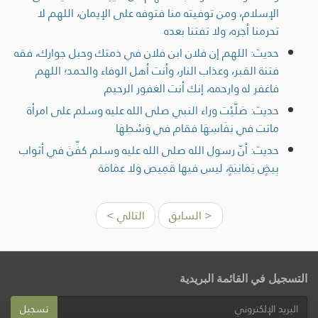
الإسلام، ومن توفيته منا فتوفه على الإيمان، اللهم لا
تحرمنا أجره، ولا تفتنا بعده
حديث: اللهم إن فلان ابن فلان في ذمتك وحبل جوارك، فقه
فتنة القبر، وعذاب النار، وأنت أهل الوفاء والحمد؛ اللهم
فاغفر له وارحمه، إنك أنت الغفور الرحيم
حديث: صَلَّيْت وراء النبي صلى الله عليه وسلم على امرأة
ماتت في نِفَاسِهَا فقام في وَسْطِهَا
حديث: أنّ رسول الله صلى الله عليه وسلم كفِّنَ في أثواب
بِيضٍ يَمَانِيَةٍ، ليس فيها قَمِيص وَلا عِمَامَة
< السابق
التالي >
التسجيل في القائمة البريدية
تسجيل