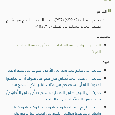
المراجع
صحيح مسلم (2/ 659) (957)، البحر المحيط الثجاج في شرح
صحيح الإمام مسلم بن الحجاج (18/ 483).
التصنيفات
الفقه وأصوله
.
فقه العبادات
.
الجنائز
.
صفة الصلاة على
الميت
المزيد
حديث: من ظلم قيد شبر من الأرض؛ طوقه من سبع أرضين
حديث: إن هذه الأمة تُبتلى في قبورها، فلولا أن لا تدافنوا
لدعوت الله أن يسمعكم من عذاب القبر الذي أسمع منه
حديث: أن النبي صلى الله عليه وسلم صَلَّى على النَّجَاشِيِّ،
فكنت في الصفّ الثاني، أو الثالث
حديث: اللهم اغفر لحينا وميتنا، وصغيرنا وكبيرنا، وذكرنا
وأنثانا، وشاهدنا وغائبنا، اللهم من أحييته منا فأحيه على