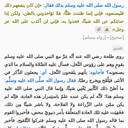
رسول الله صلى الله عليه وسلم بذلك فقال:
«إن كان ينفعهم ذلك
فليصنعوه، فإني إنما ظننت ظنًّا، فلا تؤاخذوني بالظن، ولكن إذا
حدثتكم عن الله شيئًا، فخذوا به، فإني لن أكذب على الله عز
وجل»
.
[
صحيح
]
-
[
رواه مسلم
]
الشرح
روى طلحة رضي الله عنه أنّه مَرَّ مع النبي صلى الله عليه وسلم
بقومٍ وهم على رؤوس النَّخل، فسأل عليه الصَّلاة والسلام ما الذي
يصنعونه؟
فأجابوه:
بأنهم يلقحون النَّخل،
أي:
يجعلون الذَّكر في
الأنثى فيَلْقَح ويخرج رطبًا،
فقال رسول الله صلَّى الله عليه وسلَّم:
ما أظنّ ذلك التَّأبير يُغْنِي شيئًا، وإنما قال النبي صلى الله عليه
وسلم هذا؛ لأنَّه لم يكن عنده علمٌ باستِمرار هذه العادة، فإنّه لم
يكن ممّن عانى الزِّراعة ولا الفلاحة، ولا باشر شيئًا مِن ذلك،
فخَفِيَت عليه تلك العادة المتعلِّقة بأمر دنيويّ محض، فأخبروا القوم
بما قاله رسول الله صلى الله عليه وسلم فتركوا التَّلقيح، فأخبر