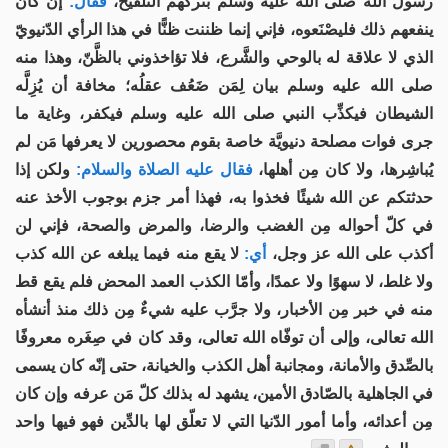
رسولُ الله صلَّى الله عليه وسلَّم بتركهم التَّلقيح،
فقال:
إن كان
ينفعهم ذلك فليصْنَعوه، فإني إنما ظننت ظنًّا في هذا الرأي الدّنيويّ
الذي لا علاقة له بالوحي والشَّرع، فلا تؤاخذوني بالظَّنّ، وهذا منه
صلى الله عليه وسلم بيان لِمَن ضَعُف عقلُه؛ مخافة أن يُزِلَّه
الشيطان فيكذِّب النبي صلى الله عليه وسلم فيكفر، وغاية ما
جرى فوات مصلحة دنيويَّة خاصة بقوم محصورين لا يعرفها مَن لم
يُباشِرها، ولا كان مِن أهلها،
فقال عليه الصلاة والسلام:
ولكن إذا
حدثتكم عن الله شيئًا فخذوا به، فهذا أمر جزم بوجوب الأخذ عنه
في كلّ أحواله مِن الغضب والرضا، والمرض والصحة، فإني لن
أكذب على الله عز وجل،
أي:
لا يقع منه فيما يبلغه عن الله كذب
ولا غلط، لا سهوًا ولا عمدًا، وأمّا الكذب العمد المحض فلم يقع قط
منه في خبر مِن الأخبار، ولا جرَّب عليه شيءٌ مِن ذلك منذ أنشأه
الله تعالى، وإلى أن توفّاه الله تعالى، وقد كان في صِغَره معروفًا
بالصِّدق والأمانة، ومجانبة أهل الكذب والخيانة، حتى إنّه كان يسمى
في الجاهلية بالصّادق الأمين، يشهد له بذلك كلّ مَن عرفه وإن كان
مِن أعدائه، وأما أمور الدّنيا التي لا تعلّق لها بالدِّين فهو فيها واحد