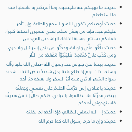
حديث: ما نهيتكم عنه فاجتنبوه، وما أمرتكم به فافعلوا منه
ما استطعتم
حديث: أوصيكم بتقوى الله، والسمع والطاعة، وإن تأمر
عليكم عبد، فإنه من يعش منكم بعدي فسيرى اختلافا كثيرا،
فعليكم بسنتي وسنة الخلفاء الراشدين المهديين
حديث: بَلِّغُوا عَنِّي ولو آية، وحَدِّثُوا عن بَنِي إسرائيل ولا حَرَج،
ومن كَذَب عليَّ مُتَعَمِدَا فَليَتَبَوَّأ مَقْعَدَه من النَّار
حديث: بينما نحن جلوس عند رسول الله -صلى الله عليه وآله
وسلم- ذات يوم إذ طلع علينا رجل شديدُ بياض الثياب شديد
سواد الشعر لا يُرى عليه أثرُ السفر ولا يعرفه منا أحد
حديث: يا عبادي، إني حرَّمتُ الظلمَ على نفسي وجعلتُه
بينكم محرَّمًا فلا تَظَالموا، يا عبادي، كلكم ضالٌّ إلا من هديتُه
فاستهدوني أهدكم
حديث: إن الله ليملي للظالم، فإذا أخذه لم يفلته
حديث: وإن ما حرم رسول الله كما حرم الله