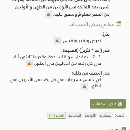
شيء بعد الفاتحة في الأوليين من الظهر، والأوليين
من العصر معلومٌ ومتفقٌ عليه.
معاني بعض المفردات
نَحْزِرُ:
نخرص ونقدر ونقيس.
قدر {الم * تَنْزِيلُ} [السجدة:
1 ـ 2] : بمقدار سورة السجدة، وقدرها ثلاثون آية،
في كل ركعة من الأوليين في الظهر.
قدر النصف من ذلك:
أي: خمس عشرة آية في كل ركعة من الأخريين في
الظهر.
عرض الترجمات
اللغة:
الإنجليزية
الأوردية
الإسبانية
المزيد
(14)
المراجع