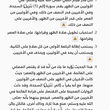
الأوليين من الظهر بقدر سورة {الم (1) تَنْزِيلُ} السجدة،
وفي الأخريين قدر النصف من ذلك، وفي الأوليين من
العصر على قدر الأخريين من الظهر، والأخريين على
النصف من ذلك.
استحباب تطويل صلاة الظهر وقراءتها، على صلاة العصر
وقراءتها.
يستحب إطالة الركعة الأولى من كل صلاةٍ على الثانية،
ويستحب أن يمد في الأوليين، ويحذف في الأخريين.
هذا الحديث يُؤيد ما جاء من أنَّه قد لا يقتصر المصلي
على الفاتحة، في الأخريين من الظهر والعصر؛ حيث
كانت الأخريان في الظهر على النصف من الأوليين
منهما، مع أنه يقرأ بـ {الم، تَنْزِيلُ} السجدة، وقد دلت
الروايات الصحيحة على الاقتصار على قراءة الفاتحة في
الأخريين من الظهر والعصر، فيجمع بينهما بأنَّه -صلى
الله عليه وسلم- صنع هذا تارة، وذاك أخرى، فالكل جائز،
وهذا كله يدل على أنَّه يقرأ فيهما غير الفاتحة، وقراءة