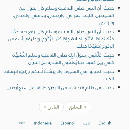
حديث: أن النبي صلى الله عليه وسلم كان يقول بين
السجدتين: اللهم اغفر لي، وارحمني، وعافني، واهدني،
وارزقني
حديث: أن النبي صلى الله عليه وسلم كان يرفع يديه حَذْوَ
مَنْكِبَيْهِ إذا افْتَتَحَ الصلاة، وإذا كبّر للرُّكُوعِ، وإذا رفع رأسه من
الركوع رَفَعَهُمَا كذلك
حديث: عَلَّمَنِي رسولُ الله صلى الله عليه وسلم التَّشَهُّد،
كفِّي بين كفيه، كما يُعَلِّمُنِي السورة من القرآن
حديث: اعْتَدِلُوا في السجود، ولا يَبْسُطْ أحدكم ذِرَاعَيْهِ انْبِسَاطَ
الكلب
حديث: من ظلم قيد شبر من الأرض؛ طوقه من سبع أرضين
< السابق
التالي >
English
اردو
Español
Indonesia
বাংলা