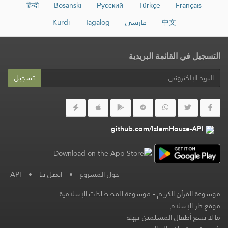
हिन्दी
Bosanski
Русский
Türkçe
Français
中文
فارسی
Tagalog
Kurdî
التسجيل في القائمة البريدية
تسجيل
github.com/IslamHouse-API
حول المشروع
•
اتصل بنا
•
API
موسوعة القرآن الكريم
-
موسوعة المصطلحات الإسلامية
موقع دار الإسلام
ما لا يسع أطفال المسلمين جهله