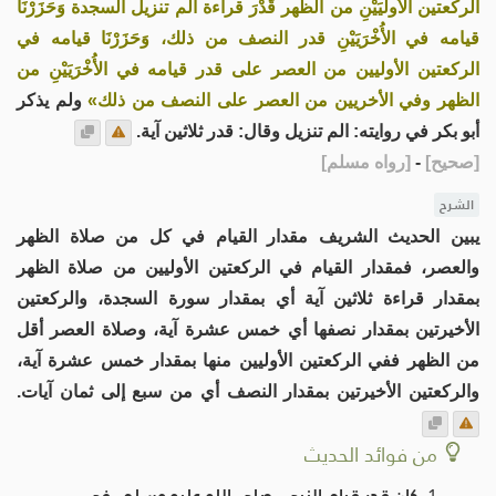
الركعتين الأُولَيَيْنِ من الظهر قَدْرَ قراءة الم تنزيل السجدة وَحَزَرْنَا
قيامه في الأُخْرَيَيْنِ قدر النصف من ذلك، وَحَزَرْنَا قيامه في
الركعتين الأوليين من العصر على قدر قيامه في الأُخْرَيَيْنِ من
الظهر وفي الأخريين من العصر على النصف من ذلك»
ولم يذكر
أبو بكر في روايته: الم تنزيل وقال: قدر ثلاثين آية.
[
صحيح
]
-
[
رواه مسلم
]
الشرح
يبين الحديث الشريف مقدار القيام في كل من صلاة الظهر
والعصر، فمقدار القيام في الركعتين الأوليين من صلاة الظهر
بمقدار قراءة ثلاثين آية أي بمقدار سورة السجدة، والركعتين
الأخيرتين بمقدار نصفها أي خمس عشرة آية، وصلاة العصر أقل
من الظهر ففي الركعتين الأوليين منها بمقدار خمس عشرة آية،
والركعتين الأخيرتين بمقدار النصف أي من سبع إلى ثمان آيات.
من فوائد الحديث
كان قدر قيام النبي -صلى الله عليه وسلم- في