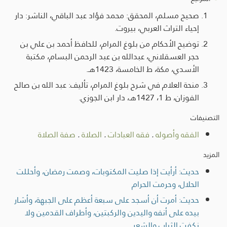
صحيح مسلم، المحقق: محمد فؤاد عبد الباقي، الناشر: دار
إحياء التراث العربي، بيروت.
توضيح الأحكام من بلوغ المرام، للحافظ أحمد بن علي بن
حجر العسقلاني، عبدالله بن عبد الرحمن البسام، مكتبة
الأسدي، مكة، ط الخامسة، 1423هـ.
منحة العلام في شرح بلوغ المرام، تأليف: عبد الله بن صالح
الفوزان، ط 1، 1427هـ، دار ابن الجوزي.
التصنيفات
الفقه وأصوله
.
فقه العبادات
.
الصلاة
.
صفة الصلاة
المزيد
حديث: أرأيت إذا صليت المكتوبات، وصمت رمضان، وأحللت
الحلال، وحرمت الحرام
حديث: أمرت أن أسجد على سبعة أعظم على الجبهة، وأشار
بيده على أنفه واليدين والركبتين، وأطراف القدمين ولا
نكفت الثياب والشعر